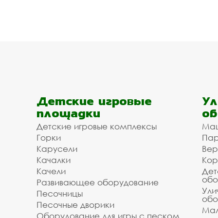
Детские игровые
Ул
площадки
об
Детские игровые комплексы
Ма
Горки
Пар
Карусели
Вер
Качалки
Кор
Качели
Дет
обо
Развивающее оборудование
Ули
Песочницы
обо
Песочные дворики
Мал
Оборудование для игры с песком