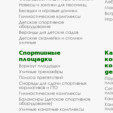
Лаб
Навесы и зонтики для песочниц
Ман
Беседки и игровые домики
Вст
Гимнастические комплексы
Игр
Детское спортивное
оборудование
Веранды для детских садов
Детские скамейки и столики
уличные
Спортивные
К
площадки
ко
ко
Воркаут площадки
де
Уличные тренажёры
Полоса препятствий
Пау
пло
Снаряды для сдачи спортивных
нормативов и ГТО
Сет
пло
Гимнастические комплексы
Кан
Балансиры (детское спортивное
оборудование)
Кан
пло
Уличные канатные комплексы