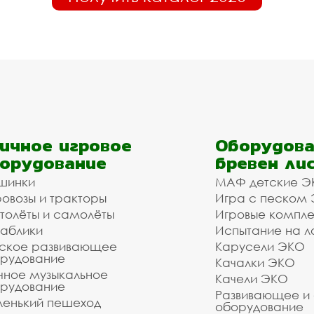
ичное игровое
Оборудова
орудование
бревен ли
шинки
МАФ детские Э
овозы и тракторы
Игра с песком
толёты и самолёты
Игровые компл
аблики
Испытание на л
ское развивающее
Карусели ЭКО
рудование
Качалки ЭКО
чное музыкальное
Качели ЭКО
рудование
Развивающее и
енький пешеход
оборудование