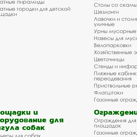
атные пирамиды
Столы со скам
атные городки для детской
Шезлонги
щадки
Лавочки и столи
уличные
Урны мусорные
Навесы для мус
Велопарковки
Хозяйственные 
Цветочницы
Стенды и инфо
Пляжные кабинк
переодевания
Приствольные р
Флагштоки
Газонные ограж
ощадки и
Ограждени
орудование для
Ограждения для
гула собак
площадок
Газонные ограж
ьеры для собак