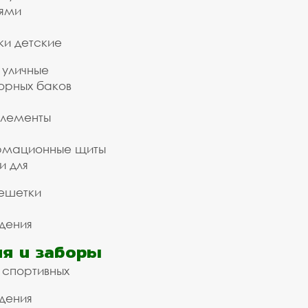
ьями
ки детские
 уличные
орных баков
элементы
рмационные щиты
и для
ешетки
дения
я и заборы
 спортивных
дения