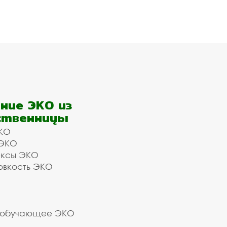
ние ЭКО из
ственницы
КО
 ЭКО
ексы ЭКО
овкость ЭКО
 обучающее ЭКО