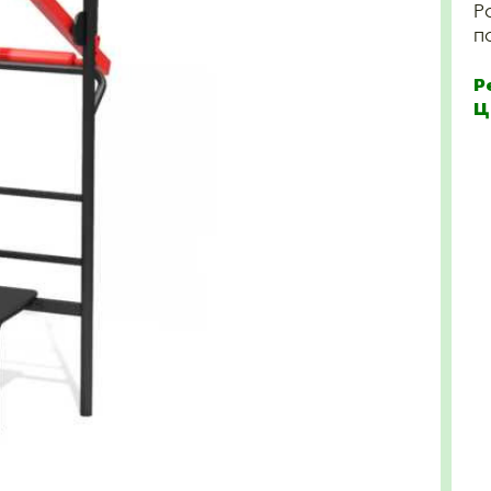
Р
п
Р
Ц