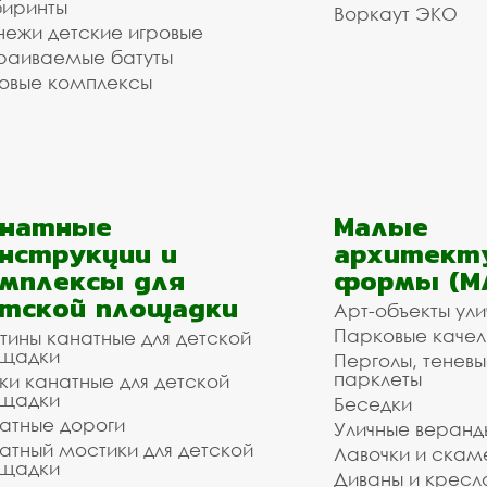
иринты
Воркаут ЭКО
ежи детские игровые
раиваемые батуты
овые комплексы
анатные
Малые
нструкции и
архитект
мплексы для
формы (М
тской площадки
Арт-объекты ул
Парковые качел
тины канатные для детской
щадки
Перголы, теневы
парклеты
ки канатные для детской
щадки
Беседки
атные дороги
Уличные веранд
атный мостики для детской
Лавочки и скам
щадки
Диваны и кресл