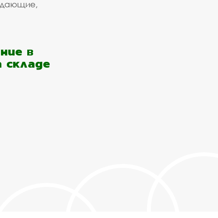
ждающие,
ние в
а складе