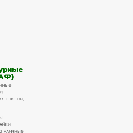
урные
АФ)
ичные
и
е навесы,
ы
ейки
а уличные