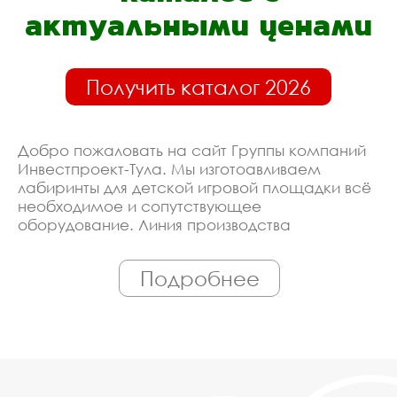
актуальными ценами
Получить каталог 2026
Добро пожаловать на сайт Группы компаний
Инвестпроект-Тула. Мы изготоавливаем
лабиринты для детской игровой площадки всё
необходимое и сопутствующее
оборудование. Линия производства
оборудована современными ЧПУ станками,
работает только квалифицированный
Подробнее
персонал. Поэтому Вы всегда можете
рассчитывать на исключительно высокую
надёжность. Автоматизация производства
позволяет нам сохранять низкие цены - вы
можете купить у нас лабиринты для детской
игровой площадки в Туле, действительно, очень
дешево. Наши менеджеры сделают Вам