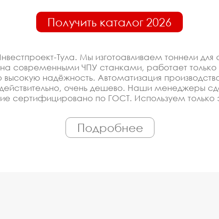
Получить каталог 2026
нвестпроект-Тула. Мы изготоавливаем тоннели для
ана современными ЧПУ станками, работает тольк
 высокую надёжность. Автоматизация производства 
ле, действительно, очень дешево. Наши менеджеры 
ние сертифицировано по ГОСТ. Используем только
под заказ, по Вашему проекту.
Подробнее
оизводителя на тоннели д
ированное производство, которое постоянно модерн
оборудование у нас - это гарантия низкой цены, с
ройщика, управляющей компании, детского сада, шк