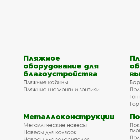
Пляжное
Пл
оборудование для
об
благоустройства
вы
Пляжные кабины
Бар
Пляжные шезлонги и зонтики
Пол
Тон
Гор
Металлоконструкции
П
Металлические навесы
Пок
пл
Навесы для колясок
Пол
Навесы для велосипедов