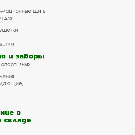
рмационные щиты
и для
ешетки
дения
я и заборы
 спортивных
дения
ждающие,
ние в
а складе