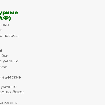
урные
АФ)
ичные
и
е навесы,
ы
ейки
а уличные
ьями
ки детские
 уличные
орных баков
элементы