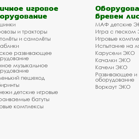
ь материалы и оборудование - Вам достаточно про
ичное игровое
Оборудова
орудование
бревен ли
ели для собак в Туле с д
шинки
МАФ детские Э
овозы и тракторы
Игра с песком
 оборудования. Наши монтажники имеют весь необх
толёты и самолёты
Игровые компл
ак в нашей компании и мы готовы взять на себя орг
аблики
Испытание на л
вск, Плавск, Ясногорск, Алексин, Щёкино, Венёв, 
ское развивающее
Карусели ЭКО
т от объёма заказа и расстояния до объекта. Позв
рудование
Качалки ЭКО
воспользуйтесь формой обратной связи или сделай
чное музыкальное
Качели ЭКО
рудование
Развивающее и
енький пешеход
зуетесь услугами нашей компании!
оборудование
о выполнить даже очень сложный заказ.
иринты
Воркаут ЭКО
ежи детские игровые
раиваемые батуты
овые комплексы