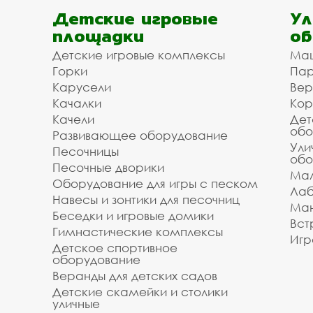
Мы рассчитаем Ваш проект, поможем подобрат
Детские игровые
Ул
площадки
об
Доступная цена на тонн
Детские игровые комплексы
Ма
Горки
Пар
Мы организуем для вас доставку и установку
Карусели
Вер
/ укладки. Зделайте заказ на тоннели для соб
Качалки
Кор
городах: Ефремов, Богородицк, Киреевск, Кимо
Качели
Дет
Тульской области под ключ. Стоимость зависи
обо
Развивающее оборудование
менеджеров по телефону: +7(4872) 79-00-76, 
Ули
оборудования.
Песочницы
обо
Песочные дворики
Мал
Инвестпроект благодарит вас за то, что поль
Оборудование для игры с песком
Звоните, мы всегда готовы помочь и оперативн
Лаб
Навесы и зонтики для песочниц
Ман
Беседки и игровые домики
Вст
Гимнастические комплексы
Игр
Детское спортивное
оборудование
Веранды для детских садов
Детские скамейки и столики
уличные