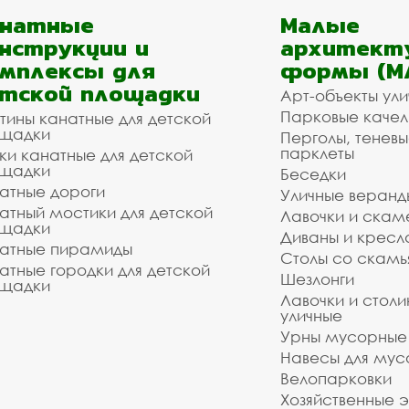
анатные
Малые
нструкции и
архитект
мплексы для
формы (М
тской площадки
Арт-объекты ул
Парковые качел
тины канатные для детской
щадки
Перголы, теневы
парклеты
ки канатные для детской
щадки
Беседки
атные дороги
Уличные веранд
атный мостики для детской
Лавочки и скам
щадки
Диваны и кресл
атные пирамиды
Столы со скам
атные городки для детской
Шезлонги
щадки
Лавочки и столи
уличные
Урны мусорные
Навесы для мус
Велопарковки
Хозяйственные 