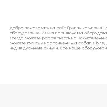
Добро пожаловать на сайт Группы компаний И
оборудование. Линия производства оборудов
всегда можете рассчитывать на исключительно
можете купить у нас тоннели для собак в Ту
индивидуальные скидки. Всё наше оборудова
производить оборудование тоннели для собак 
Спецпредложение от пр
скидкой
В 2012 году мы организовали восокоавтоматиз
недорогие изделия тоннели для собак. Купить 
надёжность.
Мы готовы сделать скидку от объёма для заст