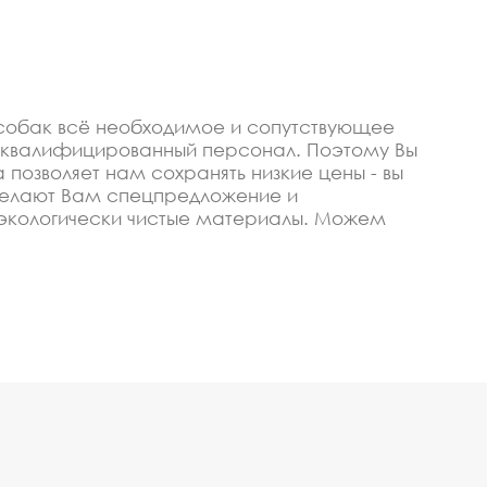
 собак всё необходимое и сопутствующее
о квалифицированный персонал. Поэтому Вы
позволяет нам сохранять низкие цены - вы
сделают Вам спецпредложение и
 экологически чистые материалы. Можем
ля собак купить со
изируем, чтобы изготавливать качественные и
воевременное выполнение заказа и высокая
олы или любого оптового покупателя в Туле.