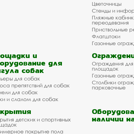
Цветочницы
Стенды и инфо
Пляжные кабинк
переодевания
Приствольные р
Флагштоки
Газонные ограж
ощадки и
Ограждени
орудование для
Ограждения для
гула собак
площадок
Газонные ограж
ьеры для собак
Столбики огра
оса препятствий для собак
парковочные
нели для собак
ки и слалом для собак
окрытия
Оборудова
наличии н
рытия детских и спортивных
ощадок
имерное покрытие пола