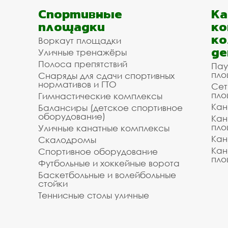
Спортивные
К
площадки
ко
ко
Воркаут площадки
де
Уличные тренажёры
Полоса препятствий
Пау
пло
Снаряды для сдачи спортивных
нормативов и ГТО
Сет
пло
Гимнастические комплексы
Кан
Балансиры (детское спортивное
оборудование)
Кан
пло
Уличные канатные комплексы
Кан
Скалодромы
Кан
Спортивное оборудование
пло
Футбольные и хоккейные ворота
Баскетбольные и волейбольные
стойки
Теннисные столы уличные