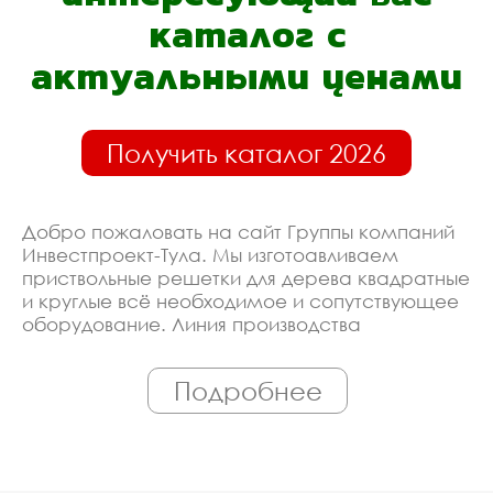
каталог с
актуальными ценами
Получить каталог 2026
Добро пожаловать на сайт Группы компаний
Инвестпроект-Тула. Мы изготоавливаем
приствольные решетки для дерева квадратные
и круглые всё необходимое и сопутствующее
оборудование. Линия производства
оборудована современными ЧПУ станками,
работает только квалифицированный
Подробнее
персонал. Поэтому Вы всегда можете
рассчитывать на исключительно высокую
надёжность. Автоматизация производства
позволяет нам сохранять низкие цены - вы
можете купить у нас приствольные решетки