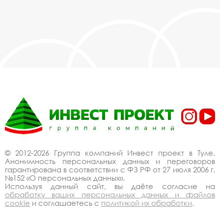
для дерева квадратные и круглые в Туле,
действительно, очень дешево. Наши
менеджеры сделают Вам спецпредложение и
индивидуальные скидки. Всё наше
оборудование сертифицировано по ГОСТ.
Используем только экологически чистые
материалы. Можем производить
оборудование приствольные решетки для
дерева квадратные и круглые под заказ, по
Вашему проекту.
Спецпредложение от
производителя на
приствольные решетки
© 2012-2026 Группа компаний Инвест проект в Туле.
Анонимность персональных данных и переговоров
для дерева квадратные
гарантирована в соответствии с ФЗ РФ от 27 июля 2006 г.
№152 «О персональных данных».
и круглые купить со
Используя данный сайт, вы даёте согласие на
обработку ваших персональных данных и файлов
скидкой
cookie
и соглашаетесь с
политикой их обработки
.