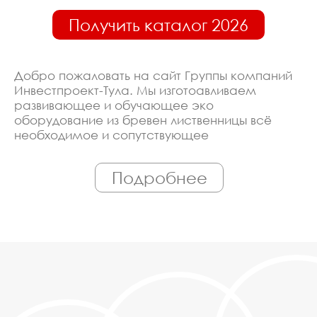
Получить каталог 2026
Добро пожаловать на сайт Группы компаний
Инвестпроект-Тула. Мы изготоавливаем
развивающее и обучающее эко
оборудование из бревен лиственницы всё
необходимое и сопутствующее
оборудование. Линия производства
оборудована современными ЧПУ станками,
Подробнее
работает только квалифицированный
персонал. Поэтому Вы всегда можете
рассчитывать на исключительно высокую
надёжность. Автоматизация производства
позволяет нам сохранять низкие цены - вы
можете купить у нас развивающее и
обучающее эко оборудование из бревен
лиственницы в Туле, действительно, очень
дешево. Наши менеджеры сделают Вам
спецпредложение и индивидуальные скидки.