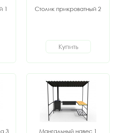
й 1
Столик прикроватный 2
Купить
а 3
Мангальный навес 1