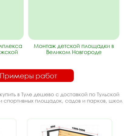
омплекса
Монтаж детской площадки в
ужской
Великом Новгороде
Примеры работ
упить в Туле дешево с доставкой по Тульской
и спортивных площадок, садов и парков, школ