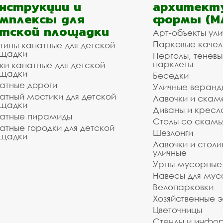
нструкции и
архитект
мплексы для
формы (М
тской площадки
Арт-объекты ул
Парковые качел
тины канатные для детской
щадки
Перголы, теневы
парклеты
ки канатные для детской
щадки
Беседки
атные дороги
Уличные веранд
атный мостики для детской
Лавочки и скам
щадки
Диваны и кресл
атные пирамиды
Столы со скам
атные городки для детской
Шезлонги
щадки
Лавочки и столи
уличные
Урны мусорные
Навесы для мус
Велопарковки
Хозяйственные 
Цветочницы
Стенды и инфо