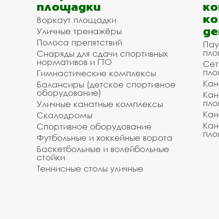
площадки
ко
ко
Воркаут площадки
де
Уличные тренажёры
Полоса препятствий
Пау
пло
Снаряды для сдачи спортивных
нормативов и ГТО
Сет
пло
Гимнастические комплексы
Кан
Балансиры (детское спортивное
оборудование)
Кан
пло
Уличные канатные комплексы
Кан
Скалодромы
Кан
Спортивное оборудование
пло
Футбольные и хоккейные ворота
Баскетбольные и волейбольные
стойки
Теннисные столы уличные