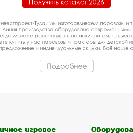
Получить каталог 2026
нвестпроект-Тула. Мы изготоавливаем паровозы и т
 Линия производства оборудована современными Ч
гда можете рассчитывать на исключительно высок
те купить у нас паровозы и тракторы для детской и
редложение и индивидуальные скидки. Всё наше 
риалы. Можем производить оборудование паровозы 
Подробнее
оизводителя на паровозы 
ть со скидкой
ированное производство, которое постоянно модерн
етской игровой площадки. Купить оборудование у на
ройщика, управляющей компании, детского сада, шк
ичное игровое
Оборудова
ь материалы и оборудование - Вам достаточно про