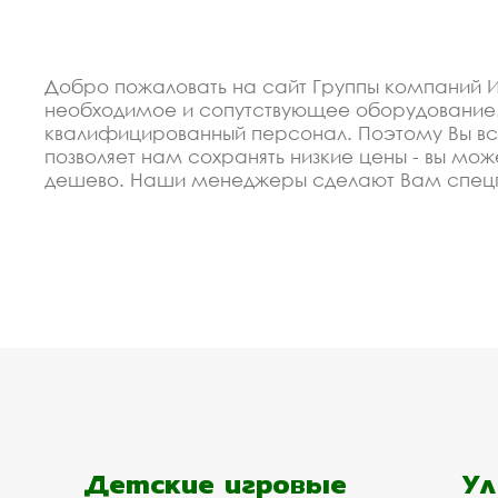
Добро пожаловать на сайт Группы компаний И
необходимое и сопутствующее оборудование.
квалифицированный персонал. Поэтому Вы все
позволяет нам сохранять низкие цены - вы може
дешево. Наши менеджеры сделают Вам спецп
Используем только экологически чистые мате
заказ, по Вашему проекту.
Спецпредложение от пр
игровой площадки купи
В 2012 году мы организовали восокоавтоматиз
недорогие изделия паровозы и тракторы для д
выполнение заказа и высокая надёжность.
Мы готовы сделать скидку от объёма для заст
Детские игровые
Ул
Мы рассчитаем Ваш проект, поможем подобрат