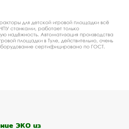
ракторы для детской игровой площадки всё
ПУ станками, работает только
ую надёжность. Автоматизация производства
гровой площадки в Туле, действительно, очень
оборудование сертифицировано по ГОСТ.
и тракторы для детской игровой площадки под
и тракторы для детской
изируем, чтобы изготавливать качественные и
с - это гарантия низкой цены, своевременное
олы или любого оптового покупателя в Туле.
ние ЭКО из
сто позвонить или оставить заявку на сайте.