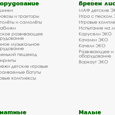
орудование
бревен ли
овозы и тракторы для детс
шинки
МАФ детские Э
овозы и тракторы
Игра с песком
нтажом
толёты и самолёты
Игровые компл
аблики
Испытание на л
 оборудования. Наши монтажники имеют весь необх
ское развивающее
Карусели ЭКО
торы для детской игровой площадки в нашей компан
рудование
Качалки ЭКО
в, Богородицк, Киреевск, Кимовск, Плавск, Ясного
чное музыкальное
Качели ЭКО
рудование
ключ. Стоимость зависит от объёма заказа и рассто
Развивающее и
 +7(4872) 79-00-76, воспользуйтесь формой обрат
енький пешеход
оборудование
иринты
Воркаут ЭКО
ежи детские игровые
зуетесь услугами нашей компании!
раиваемые батуты
о выполнить даже очень сложный заказ.
овые комплексы
анатные
Малые