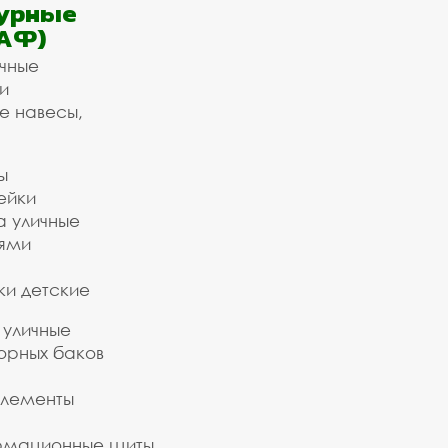
урные
АФ)
ичные
и
е навесы,
ы
ейки
а уличные
ьями
ки детские
 уличные
орных баков
элементы
рмационные щиты