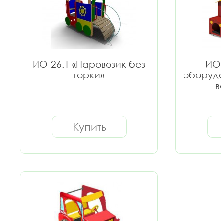
ИО-26.1 «Паровозик без
ИО-
горки»
оборудо
в
Купить