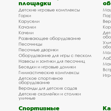
площадки
об
Доступная цена на пар
Детские игровые комплексы
Ма
Горки
Пар
Туле с доставкой и мо
Карусели
Вер
Качалки
Кор
Мы организуем для вас доставку и установку
Качели
Дет
/ укладки. Зделайте заказ на паровозы и трак
обо
Развивающее оборудование
перевозки и монтажа в Туле и городах: Ефремо
Ули
Песочницы
обо
Липки, Советск по всей Тульской области под 
Песочные дворики
информацию у наших менеджеров по телефону:
Мал
Оборудование для игры с песком
необходимого вам оборудования.
Лаб
Навесы и зонтики для песочниц
Ман
Инвестпроект благодарит вас за то, что поль
Беседки и игровые домики
Вст
Звоните, мы всегда готовы помочь и оперативн
Гимнастические комплексы
Игр
Детское спортивное
оборудование
Веранды для детских садов
Детские скамейки и столики
уличные
Спортивные
К