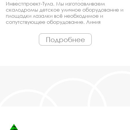
Инвестпроект-Тула. Мы изготоавливаем
скалодромы детское уличное оборудование и
площадки лазалки всё необходимое и
сопутствующее оборудование. Линия
производства оборудована современными
ЧПУ станками, работает только
Подробнее
квалифицированный персонал. Поэтому Вы
всегда можете рассчитывать на
исключительно высокую надёжность.
Автоматизация производства позволяет нам
сохранять низкие цены - вы можете купить у
нас скалодромы детское уличное
оборудование и площадки лазалки в Туле,
действительно, очень дешево. Наши
менеджеры сделают Вам спецпредложение и
индивидуальные скидки. Всё наше
оборудование сертифицировано по ГОСТ.
Используем только экологически чистые
материалы. Можем производить
оборудование скалодромы детское уличное
оборудование и площадки лазалки под заказ,