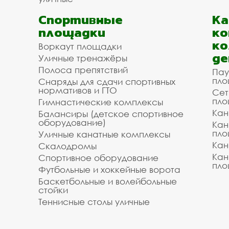
Спортивные
К
площадки
ко
ко
Воркаут площадки
де
Уличные тренажёры
Полоса препятствий
Пау
пло
Снаряды для сдачи спортивных
нормативов и ГТО
Сет
пло
Гимнастические комплексы
Кан
Балансиры (детское спортивное
оборудование)
Кан
пло
Уличные канатные комплексы
Кан
Скалодромы
Кан
Спортивное оборудование
пло
Футбольные и хоккейные ворота
Баскетбольные и волейбольные
стойки
Теннисные столы уличные