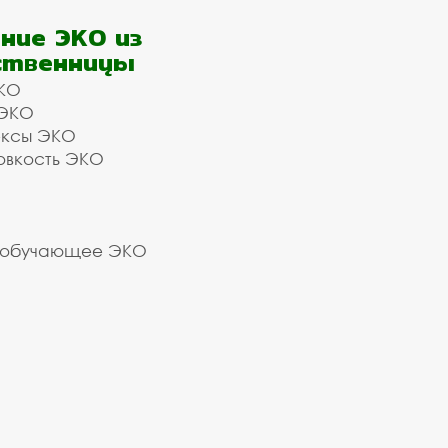
ние ЭКО из
ственницы
КО
 ЭКО
ексы ЭКО
овкость ЭКО
 обучающее ЭКО