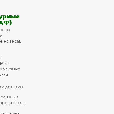
урные
АФ)
ичные
и
е навесы,
ы
ейки
а уличные
ьями
ки детские
 уличные
орных баков