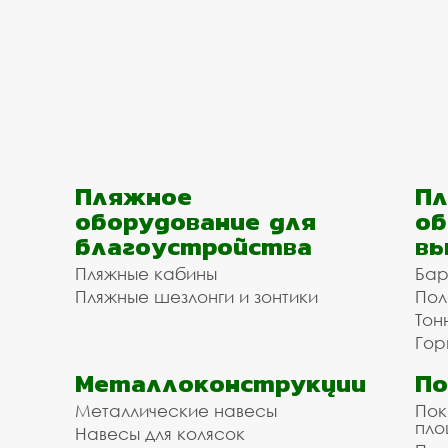
Пляжное
Пл
оборудование для
об
благоустройства
вы
Пляжные кабины
Бар
Пляжные шезлонги и зонтики
Пол
Тон
Гор
Металлоконструкции
П
Металлические навесы
Пок
пл
Навесы для колясок