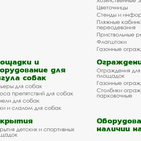
Хозяйственные 
Цветочницы
Стенды и инфо
Пляжные кабинк
переодевания
Приствольные р
Флагштоки
Газонные ограж
ощадки и
Ограждени
орудование для
Ограждения для
гула собак
площадок
Газонные ограж
ьеры для собак
Столбики огра
оса препятствий для собак
парковочные
нели для собак
ки и слалом для собак
окрытия
Оборудова
наличии н
рытия детских и спортивных
ощадок