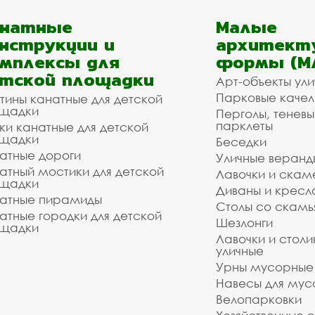
анатные
Малые
нструкции и
архитект
мплексы для
формы (М
тской площадки
Арт-объекты ул
Парковые качел
тины канатные для детской
щадки
Перголы, теневы
парклеты
ки канатные для детской
щадки
Беседки
атные дороги
Уличные веранд
атный мостики для детской
Лавочки и скам
щадки
Диваны и кресл
атные пирамиды
Столы со скам
атные городки для детской
Шезлонги
щадки
Лавочки и столи
уличные
Урны мусорные
Навесы для мус
Велопарковки