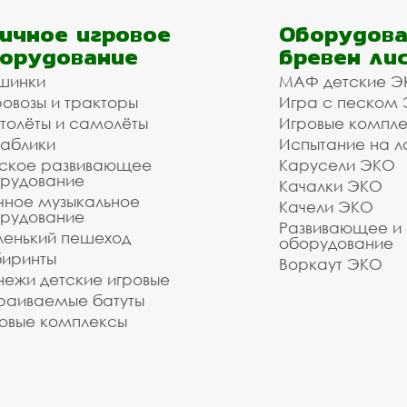
ичное игровое
Оборудова
орудование
бревен ли
шинки
МАФ детские Э
овозы и тракторы
Игра с песком
толёты и самолёты
Игровые компл
аблики
Испытание на л
ское развивающее
Карусели ЭКО
рудование
Качалки ЭКО
чное музыкальное
Качели ЭКО
рудование
Развивающее и
енький пешеход
оборудование
иринты
Воркаут ЭКО
ежи детские игровые
раиваемые батуты
овые комплексы