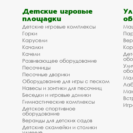
Детские игровые
Ул
площадки
об
Детские игровые комплексы
Ма
Горки
Пар
Карусели
Вер
Качалки
Кор
Качели
Дет
обо
Развивающее оборудование
Ули
Песочницы
обо
Песочные дворики
Мал
Оборудование для игры с песком
Лаб
Навесы и зонтики для песочниц
Ман
Беседки и игровые домики
Вст
Гимнастические комплексы
Игр
Детское спортивное
оборудование
Веранды для детских садов
Детские скамейки и столики
уличные