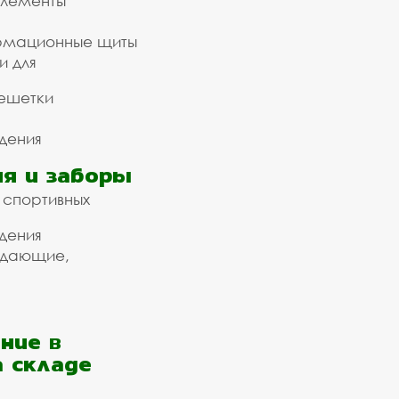
элементы
рмационные щиты
и для
ешетки
дения
я и заборы
 спортивных
дения
ждающие,
ние в
а складе