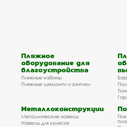
Пляжное
Пл
оборудование для
об
благоустройства
вы
Пляжные кабины
Бар
Пляжные шезлонги и зонтики
Пол
Тон
Гор
Металлоконструкции
П
Металлические навесы
Пок
пл
Навесы для колясок