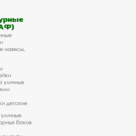
урные
АФ)
ичные
и
е навесы,
ы
ейки
а уличные
ьями
ки детские
 уличные
орных баков