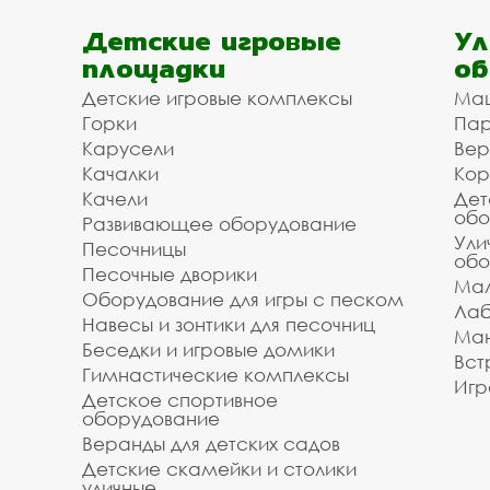
Детские игровые
Ул
площадки
об
Детские игровые комплексы
Ма
Горки
Пар
Карусели
Вер
Качалки
Кор
Качели
Дет
обо
Развивающее оборудование
Ули
Песочницы
обо
Песочные дворики
Мал
Оборудование для игры с песком
Лаб
Навесы и зонтики для песочниц
Ман
Беседки и игровые домики
Вст
Гимнастические комплексы
Игр
Детское спортивное
оборудование
Веранды для детских садов
Детские скамейки и столики
уличные