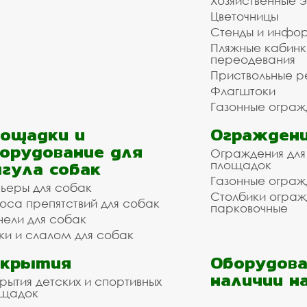
Хозяйственные 
Цветочницы
Стенды и инфо
Пляжные кабинк
переодевания
Приствольные р
Флагштоки
Газонные ограж
ощадки и
Ограждени
орудование для
Ограждения для
гула собак
площадок
Газонные ограж
ьеры для собак
Столбики огра
оса препятствий для собак
парковочные
нели для собак
ки и слалом для собак
окрытия
Оборудова
наличии н
рытия детских и спортивных
ощадок