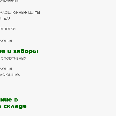
элементы
рмационные щиты
и для
ешетки
дения
я и заборы
 спортивных
дения
ждающие,
ние в
а складе