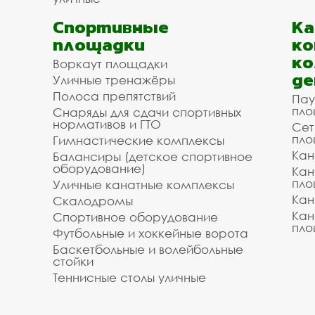
Спортивные
К
площадки
ко
ко
Воркаут площадки
де
Уличные тренажёры
Полоса препятствий
Пау
пло
Снаряды для сдачи спортивных
нормативов и ГТО
Сет
пло
Гимнастические комплексы
Кан
Балансиры (детское спортивное
оборудование)
Кан
пло
Уличные канатные комплексы
Кан
Скалодромы
Кан
Спортивное оборудование
пло
Футбольные и хоккейные ворота
Баскетбольные и волейбольные
стойки
Теннисные столы уличные