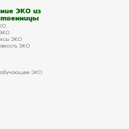
ние ЭКО из
ственницы
КО
 ЭКО
ексы ЭКО
овкость ЭКО
 обучающее ЭКО