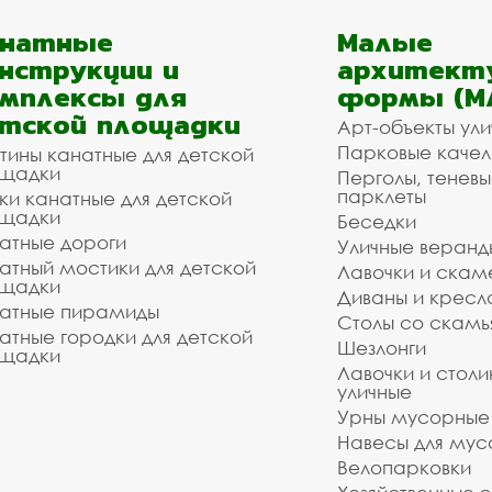
анатные
Малые
нструкции и
архитект
мплексы для
формы (М
тской площадки
Арт-объекты ул
Парковые качел
тины канатные для детской
щадки
Перголы, теневы
парклеты
ки канатные для детской
щадки
Беседки
атные дороги
Уличные веранд
атный мостики для детской
Лавочки и скам
щадки
Диваны и кресл
атные пирамиды
Столы со скам
атные городки для детской
Шезлонги
щадки
Лавочки и столи
уличные
Урны мусорные
Навесы для мус
Велопарковки