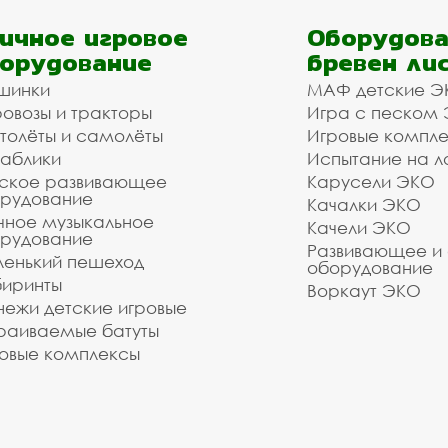
ичное игровое
Оборудова
орудование
бревен ли
шинки
МАФ детские Э
овозы и тракторы
Игра с песком
толёты и самолёты
Игровые компл
аблики
Испытание на л
ское развивающее
Карусели ЭКО
рудование
Качалки ЭКО
чное музыкальное
Качели ЭКО
рудование
Развивающее и
енький пешеход
оборудование
иринты
Воркаут ЭКО
ежи детские игровые
раиваемые батуты
овые комплексы