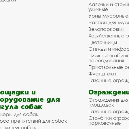
Лавочки и столи
уличные
Урны мусорные
Навесы для мус
Велопарковки
Хозяйственные 
Цветочницы
Стенды и инфо
Пляжные кабинк
переодевания
Приствольные р
Флагштоки
Газонные ограж
ощадки и
Ограждени
орудование для
Ограждения для
гула собак
площадок
Газонные ограж
ьеры для собак
Столбики огра
оса препятствий для собак
парковочные
нели для собак