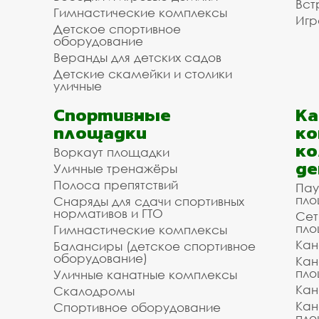
Вст
Гимнастические комплексы
Игр
Детское спортивное
оборудование
Веранды для детских садов
Детские скамейки и столики
уличные
Спортивные
К
площадки
ко
ко
Воркаут площадки
де
Уличные тренажёры
Полоса препятствий
Пау
пло
Снаряды для сдачи спортивных
нормативов и ГТО
Сет
пло
Гимнастические комплексы
Кан
Балансиры (детское спортивное
оборудование)
Кан
пло
Уличные канатные комплексы
Кан
Скалодромы
Кан
Спортивное оборудование
пло