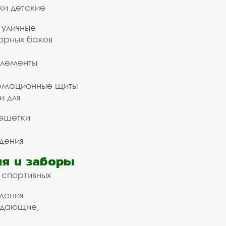
ки детские
 уличные
орных баков
элементы
рмационные щиты
и для
ешетки
дения
я и заборы
 спортивных
дения
ждающие,