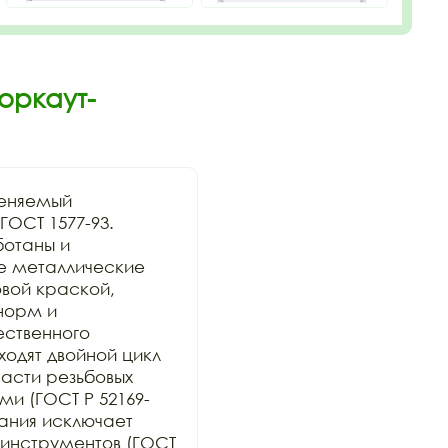
оркаут-
еняемый 
ОСТ 1577-93. 
отаны и 
се металлические 
ой краской, 
орм и 
ственного 
дят двойной цикл 
сти резьбовых 
и (ГОСТ Р 52169-
ания исключает 
инструментов (ГОСТ 