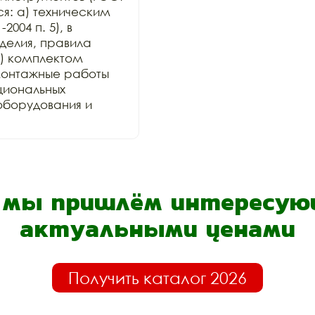
ся: а) техническим 
004 п. 5), в 
елия, правила 
) комплектом 
онтажные работы 
иональных 
оборудования и 
- мы пришлём интересующ
актуальными ценами
Получить каталог 2026