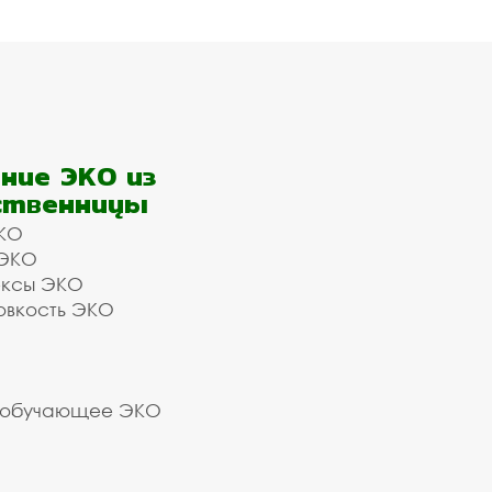
ние ЭКО из
ственницы
КО
 ЭКО
ексы ЭКО
овкость ЭКО
 обучающее ЭКО