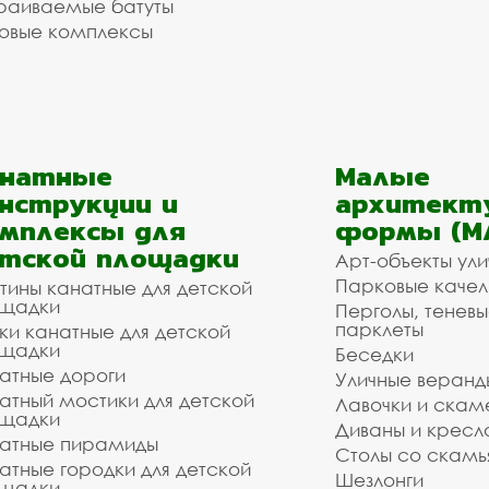
раиваемые батуты
овые комплексы
анатные
Малые
нструкции и
архитект
мплексы для
формы (М
тской площадки
Арт-объекты ул
Парковые качел
тины канатные для детской
щадки
Перголы, теневы
парклеты
ки канатные для детской
щадки
Беседки
атные дороги
Уличные веранд
атный мостики для детской
Лавочки и скам
щадки
Диваны и кресл
атные пирамиды
Столы со скам
атные городки для детской
Шезлонги
щадки