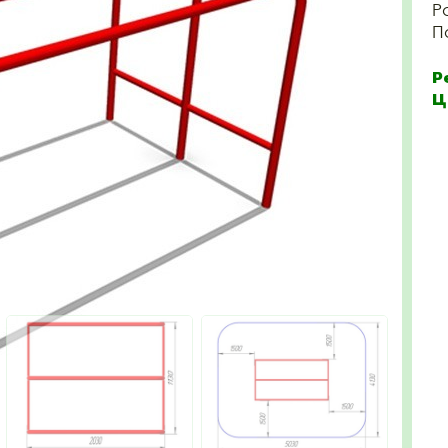
Р
П
Р
Ц