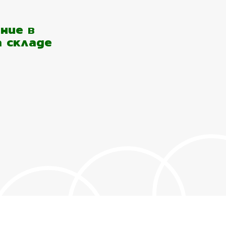
ние в
а складе