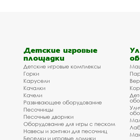
Детские игровые
Ул
площадки
об
Детские игровые комплексы
Ма
Горки
Пар
Карусели
Вер
Качалки
Кор
Качели
Дет
обо
Развивающее оборудование
Ули
Песочницы
обо
Песочные дворики
Мал
Оборудование для игры с песком
Лаб
Навесы и зонтики для песочниц
Ман
Беседки и игровые домики