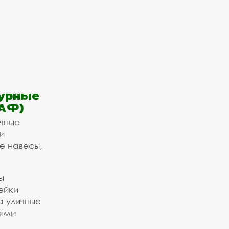
урные
АФ)
ичные
и
е навесы,
ы
ейки
а уличные
ьями