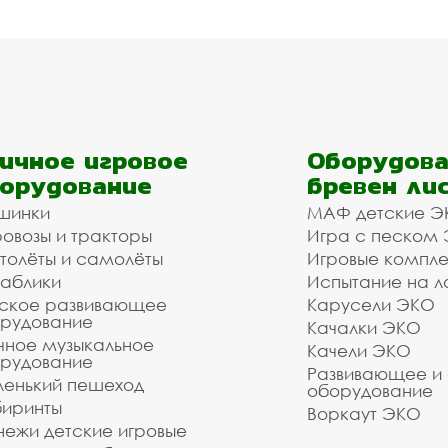
ичное игровое
Оборудова
орудование
бревен ли
шинки
МАФ детские Э
овозы и тракторы
Игра с песком
толёты и самолёты
Игровые компл
аблики
Испытание на л
ское развивающее
Карусели ЭКО
рудование
Качалки ЭКО
чное музыкальное
Качели ЭКО
рудование
Развивающее и
енький пешеход
оборудование
иринты
Воркаут ЭКО
ежи детские игровые