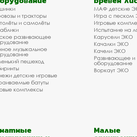
орудование
бревен ли
шинки
МАФ детские Э
овозы и тракторы
Игра с песком
толёты и самолёты
Игровые компл
аблики
Испытание на л
ское развивающее
Карусели ЭКО
рудование
Качалки ЭКО
чное музыкальное
Качели ЭКО
рудование
Развивающее и
енький пешеход
оборудование
иринты
Воркаут ЭКО
ежи детские игровые
раиваемые батуты
овые комплексы
анатные
Малые