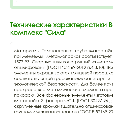
Технические характеристики В
комплекс "Сила"
Материалы: Толстостенная труба,влагостойк
применяемый металлопрокат соответствует Г
1577-93. Сварные швы конструкций из металл
отшлифованы (ГОСТ Р 52169-2012 п.4.3.10). В
элементы окрашиваются глянцевой порошков
соответствующей требованиям санитарных н
экологической безопасности. Для более каче
прокраса все металлические элементы прохо
покраски.Все фанерные элементы изготовле
влагостойкой фанеры ФСФ (ГОСТ 30427-96 ); 
скругленные кромки тщательно отшлифован
грунтом для закрытия торцов (ГОСТ Р 52169-201