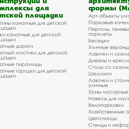
нструкции и
архитект
мплексы для
формы (М
тской площадки
Арт-объекты ул
Парковые качел
тины канатные для детской
щадки
Перголы, теневы
парклеты
ки канатные для детской
щадки
Беседки
атные дороги
Уличные веранд
атный мостики для детской
Лавочки и скам
щадки
Диваны и кресл
атные пирамиды
Столы со скам
атные городки для детской
Шезлонги
щадки
Лавочки и столи
уличные
Урны мусорные
Навесы для мус
Велопарковки
Хозяйственные 
Цветочницы
Стенды и инфо