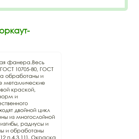
оркаут-
ая фанера.Весь 
ОСТ 10705-80, ГОСТ 
а обработаны и 
се металлические 
ой краской, 
орм и 
ственного 
дят двойной цикл 
ны из многослойной 
изгибы, радиусы и 
ы и обработаны 
2 п.4.3.11). Окраска 