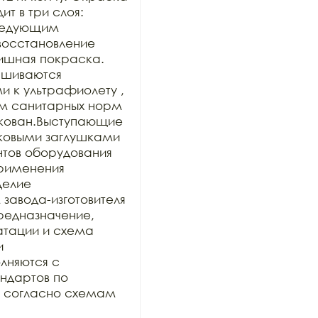
 в три слоя: 
ледующим 
осстановление 
ишная покраска. 
шиваются 
к ультрафиолету , 
м санитарных норм 
кован.Выступающие 
ковыми заглушками 
нтов оборудования 
рименения 
делие 
авода-изготовителя 
предназначение, 
тации и схема 
 
няются с 
дартов по 
и согласно схемам 