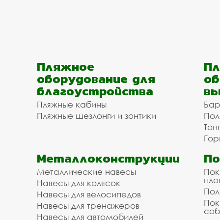
Пляжное
Пл
оборудование для
об
благоустройства
вы
Пляжные кабины
Бар
Пляжные шезлонги и зонтики
Пол
Тон
Гор
Металлоконструкции
П
Металлические навесы
Пок
пл
Навесы для колясок
Пол
Навесы для велосипедов
Пок
Навесы для тренажеров
соб
Навесы для автомобилей