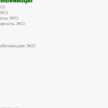
ственницы
КО
 ЭКО
ексы ЭКО
овкость ЭКО
 обучающее ЭКО