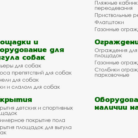
Пляжные кабинк
переодевания
Приствольные р
Флагштоки
Газонные ограж
ощадки и
Ограждени
орудование для
Ограждения для
гула собак
площадок
Газонные ограж
ьеры для собак
Столбики огра
оса препятствий для собак
парковочные
нели для собак
ки и слалом для собак
окрытия
Оборудова
наличии н
рытия детских и спортивных
ощадок
имерное покрытие пола
рытия площадок для выгула
ак