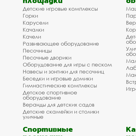
площадки
об
Детские игровые комплексы
Ма
Горки
Пар
Карусели
Вер
Качалки
Кор
Качели
Дет
обо
Развивающее оборудование
Ули
Песочницы
обо
Песочные дворики
Мал
Оборудование для игры с песком
Лаб
Навесы и зонтики для песочниц
Ман
Беседки и игровые домики
Вст
Гимнастические комплексы
Игр
Детское спортивное
оборудование
Веранды для детских садов
Детские скамейки и столики
уличные
Спортивные
К