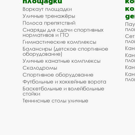
площадки
ко
ко
Воркаут площадки
де
Уличные тренажёры
Полоса препятствий
Пау
пло
Снаряды для сдачи спортивных
нормативов и ГТО
Сет
пло
Гимнастические комплексы
Кан
Балансиры (детское спортивное
оборудование)
Кан
пло
Уличные канатные комплексы
Кан
Скалодромы
Кан
Спортивное оборудование
пло
Футбольные и хоккейные ворота
Баскетбольные и волейбольные
стойки
Теннисные столы уличные