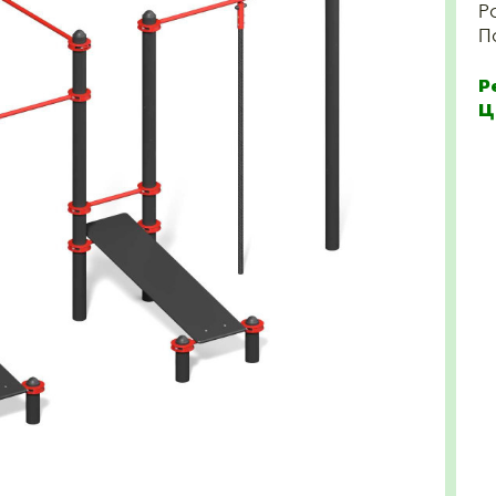
Р
П
Р
Ц