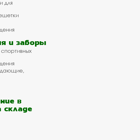
и для
ешетки
дения
я и заборы
 спортивных
дения
ждающие,
ние в
а складе