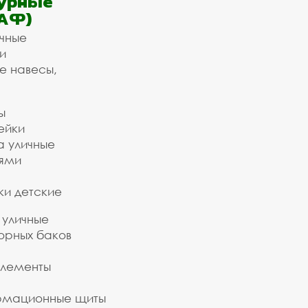
урные
АФ)
ичные
и
е навесы,
ы
ейки
а уличные
ьями
ки детские
 уличные
орных баков
элементы
рмационные щиты