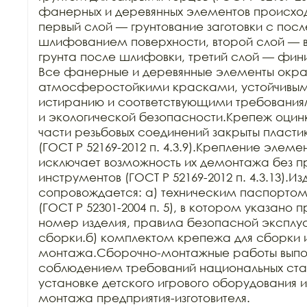
фанерных и деревянных элементов происходит
первый слой — грунтование заготовки с пос
шлифованием поверхности, второй слой — в
грунта после шлифовки, третий слой — фин
Все фанерные и деревянные элементы окра
атмосферостойкими красками, устойчивыми 
истиранию и соответствующими требования
и экологической безопасности.Крепеж оцин
части резьбовых соединений закрыты пласти
(ГОСТ Р 52169-2012 п. 4.3.9).Крепление элеме
исключает возможность их демонтажа без п
инструментов (ГОСТ Р 52169-2012 п. 4.3.13).Из
сопровождается: а) техническим паспортом з
(ГОСТ Р 52301-2004 п. 5), в котором указано 
номер изделия, правила безопасной эксплуа
сборки.б) комплектом крепежа для сборки и
монтажа.Сборочно-монтажные работы выпол
соблюдением требований национальных стан
установке детского игрового оборудования 
монтажа предприятия-изготовителя.