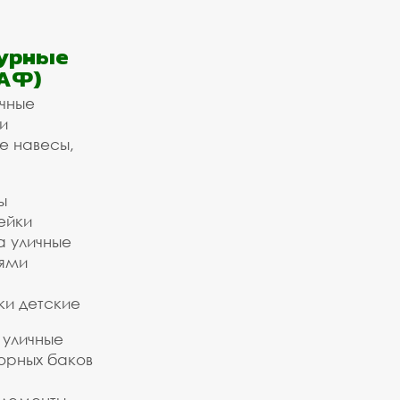
урные
АФ)
ичные
и
е навесы,
ы
ейки
а уличные
ьями
ки детские
 уличные
орных баков