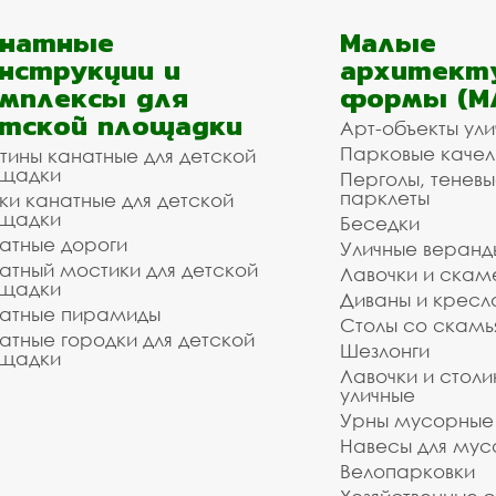
анатные
Малые
нструкции и
архитект
мплексы для
формы (М
тской площадки
Арт-объекты ул
Парковые качел
тины канатные для детской
щадки
Перголы, теневы
парклеты
ки канатные для детской
щадки
Беседки
атные дороги
Уличные веранд
атный мостики для детской
Лавочки и скам
щадки
Диваны и кресл
атные пирамиды
Столы со скам
атные городки для детской
Шезлонги
щадки
Лавочки и столи
уличные
Урны мусорные
Навесы для мус
Велопарковки