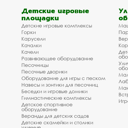
Детские игровые
Ул
площадки
об
Детские игровые комплексы
Ма
Горки
Пар
Карусели
Вер
Качалки
Кор
Качели
Дет
обо
Развивающее оборудование
Ули
Песочницы
обо
Песочные дворики
Мал
Оборудование для игры с песком
Лаб
Навесы и зонтики для песочниц
Ман
Беседки и игровые домики
Вст
Гимнастические комплексы
Игр
Детское спортивное
оборудование
Веранды для детских садов
Детские скамейки и столики
уличные