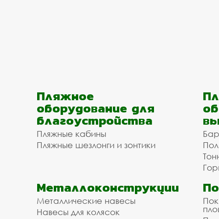
Пляжное
Пл
оборудование для
об
благоустройства
вы
Пляжные кабины
Бар
Пляжные шезлонги и зонтики
Пол
Тон
Гор
Металлоконструкции
П
Металлические навесы
Пок
пл
Навесы для колясок