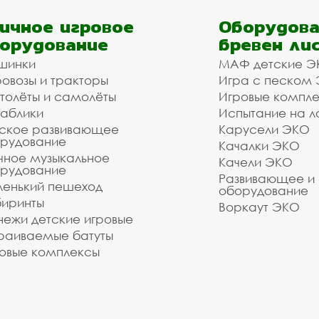
ичное игровое
Оборудова
орудование
бревен ли
шинки
МАФ детские Э
овозы и тракторы
Игра с песком
толёты и самолёты
Игровые компл
аблики
Испытание на л
ское развивающее
Карусели ЭКО
рудование
Качалки ЭКО
чное музыкальное
Качели ЭКО
рудование
Развивающее и
енький пешеход
оборудование
иринты
Воркаут ЭКО
ежи детские игровые
раиваемые батуты
овые комплексы