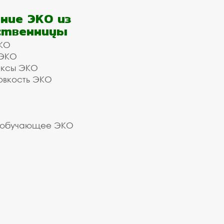
ние ЭКО из
ственницы
КО
 ЭКО
ексы ЭКО
овкость ЭКО
 обучающее ЭКО