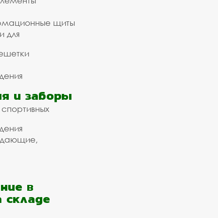
элементы
рмационные щиты
и для
ешетки
дения
я и заборы
 спортивных
дения
ждающие,
ние в
а складе