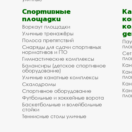
Спортивные
К
площадки
ко
ко
Воркаут площадки
де
Уличные тренажёры
Полоса препятствий
Пау
пло
Снаряды для сдачи спортивных
нормативов и ГТО
Сет
пло
Гимнастические комплексы
Кан
Балансиры (детское спортивное
оборудование)
Кан
пло
Уличные канатные комплексы
Кан
Скалодромы
Кан
Спортивное оборудование
пло
Футбольные и хоккейные ворота
Баскетбольные и волейбольные
стойки
Теннисные столы уличные