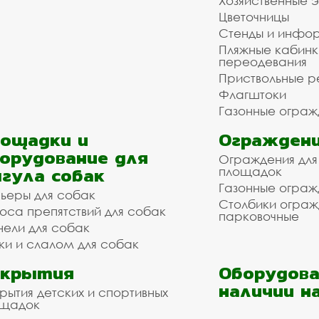
Хозяйственные 
Цветочницы
Стенды и инфо
Пляжные кабинк
переодевания
Приствольные р
Флагштоки
Газонные ограж
ощадки и
Ограждени
орудование для
Ограждения для
гула собак
площадок
Газонные ограж
ьеры для собак
Столбики огра
оса препятствий для собак
парковочные
нели для собак
ки и слалом для собак
окрытия
Оборудова
наличии н
рытия детских и спортивных
ощадок