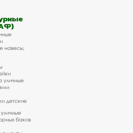
урные
АФ)
ичные
и
е навесы,
ы
ейки
а уличные
ьями
ки детские
 уличные
орных баков