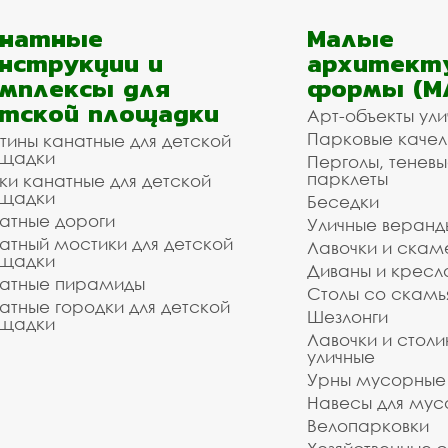
анатные
Малые
нструкции и
архитект
мплексы для
формы (М
тской площадки
Арт-объекты ул
Парковые качел
тины канатные для детской
щадки
Перголы, теневы
парклеты
ки канатные для детской
щадки
Беседки
атные дороги
Уличные веранд
атный мостики для детской
Лавочки и скам
щадки
Диваны и кресл
атные пирамиды
Столы со скам
атные городки для детской
Шезлонги
щадки
Лавочки и столи
уличные
Урны мусорные
Навесы для мус
Велопарковки