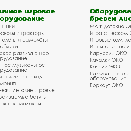
ичное игровое
Оборудова
орудование
бревен ли
шинки
МАФ детские Э
овозы и тракторы
Игра с песком
толёты и самолёты
Игровые компл
аблики
Испытание на л
ское развивающее
Карусели ЭКО
рудование
Качалки ЭКО
чное музыкальное
Качели ЭКО
рудование
Развивающее и
енький пешеход
оборудование
иринты
Воркаут ЭКО
ежи детские игровые
раиваемые батуты
овые комплексы