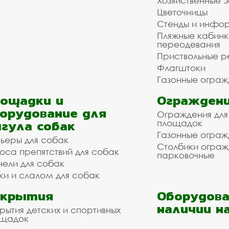
Хозяйственные 
Цветочницы
Стенды и инфо
Пляжные кабинк
переодевания
Приствольные р
Флагштоки
Газонные ограж
ощадки и
Ограждени
орудование для
Ограждения для
гула собак
площадок
Газонные ограж
ьеры для собак
Столбики огра
оса препятствий для собак
парковочные
нели для собак
ки и слалом для собак
окрытия
Оборудова
наличии н
рытия детских и спортивных
ощадок