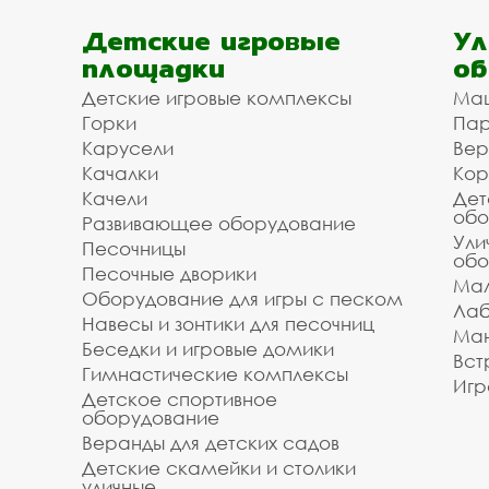
Детские игровые
Ул
площадки
об
Детские игровые комплексы
Ма
Горки
Пар
Карусели
Вер
Качалки
Кор
Качели
Дет
обо
Развивающее оборудование
Ули
Песочницы
обо
Песочные дворики
Мал
Оборудование для игры с песком
Лаб
Навесы и зонтики для песочниц
Ман
Беседки и игровые домики
Вст
Гимнастические комплексы
Игр
Детское спортивное
оборудование
Веранды для детских садов
Детские скамейки и столики
уличные