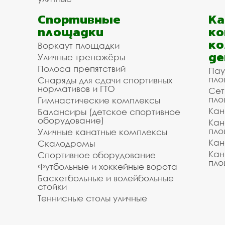
Спортивные
К
площадки
ко
ко
Воркаут площадки
де
Уличные тренажёры
Полоса препятствий
Пау
пло
Снаряды для сдачи спортивных
нормативов и ГТО
Сет
пло
Гимнастические комплексы
Кан
Балансиры (детское спортивное
оборудование)
Кан
пло
Уличные канатные комплексы
Кан
Скалодромы
Кан
Спортивное оборудование
пло
Футбольные и хоккейные ворота
Баскетбольные и волейбольные
стойки
Теннисные столы уличные