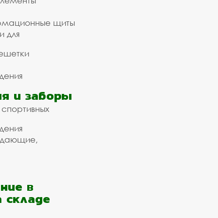
элементы
рмационные щиты
и для
ешетки
дения
я и заборы
 спортивных
дения
ждающие,
ние в
а складе