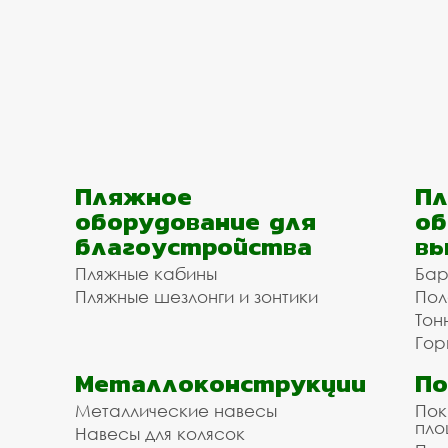
Пляжное
Пл
оборудование для
об
благоустройства
вы
Пляжные кабины
Бар
Пляжные шезлонги и зонтики
Пол
Тон
Гор
Металлоконструкции
П
Металлические навесы
Пок
пл
Навесы для колясок