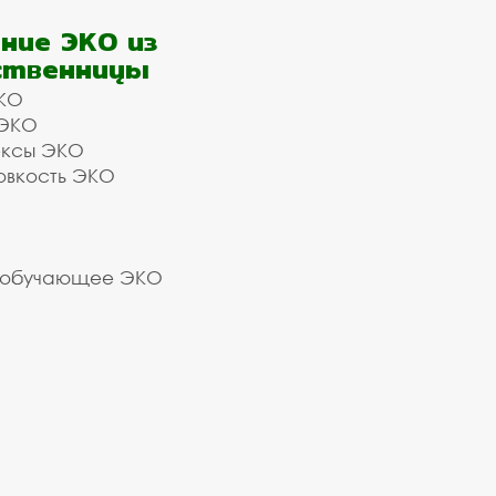
ние ЭКО из
ственницы
КО
 ЭКО
ексы ЭКО
овкость ЭКО
 обучающее ЭКО