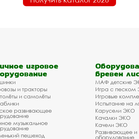
ичное игровое
Оборудова
орудование
бревен ли
шинки
МАФ детские Э
овозы и тракторы
Игра с песком
толёты и самолёты
Игровые компл
аблики
Испытание на л
ское развивающее
Карусели ЭКО
рудование
Качалки ЭКО
чное музыкальное
Качели ЭКО
рудование
Развивающее и
енький пешеход
оборудование