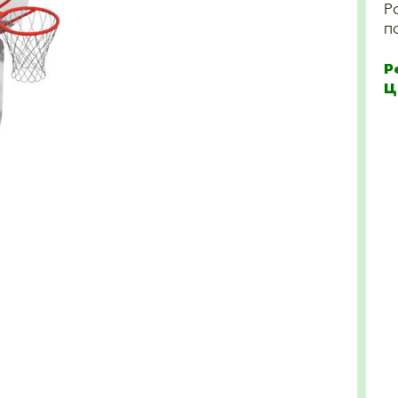
Р
п
Р
Ц