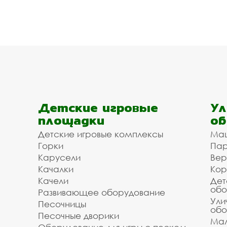
Детские игровые
Ул
площадки
об
Детские игровые комплексы
Ма
Горки
Пар
Карусели
Вер
Качалки
Кор
Качели
Дет
обо
Развивающее оборудование
Ули
Песочницы
обо
Песочные дворики
Мал