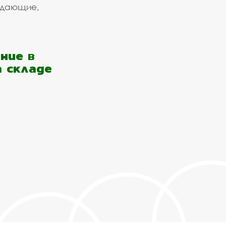
ждающие,
ние в
а складе