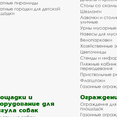
атные пирамиды
Столы со скам
атные городки для детской
Шезлонги
щадки
Лавочки и столи
уличные
Урны мусорные
Навесы для мус
Велопарковки
Хозяйственные 
Цветочницы
Стенды и инфо
Пляжные кабинк
переодевания
Приствольные р
Флагштоки
Газонные ограж
ощадки и
Ограждени
орудование для
Ограждения для
гула собак
площадок
Газонные ограж