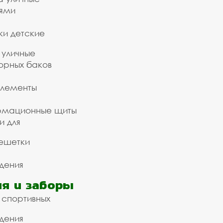
ьями
ки детские
 уличные
орных баков
элементы
рмационные щиты
и для
ешетки
дения
я и заборы
 спортивных
дения