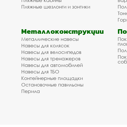
Пляжные кабины
Бар
Пляжные шезлонги и зонтики
Пол
Тон
Гор
Металлоконструкции
П
Металлические навесы
Пок
пл
Навесы для колясок
Пол
Навесы для велосипедов
Пок
Навесы для тренажеров
соб
Навесы для автомобилей
Навесы для ТБО
Контейнерные площадки
Остановочные павильоны
Перила