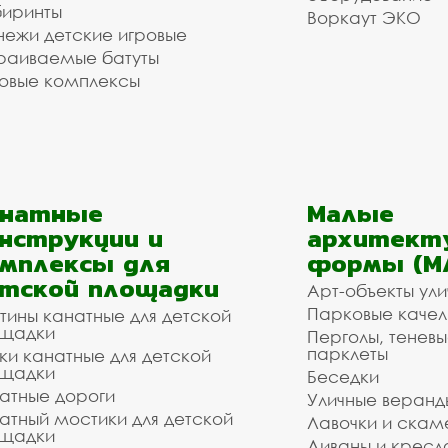
иринты
Воркаут ЭКО
ежи детские игровые
раиваемые батуты
овые комплексы
анатные
Малые
нструкции и
архитект
мплексы для
формы (М
тской площадки
Арт-объекты ул
Парковые качел
тины канатные для детской
щадки
Перголы, теневы
парклеты
ки канатные для детской
щадки
Беседки
атные дороги
Уличные веранд
атный мостики для детской
Лавочки и скам
щадки
Диваны и кресл