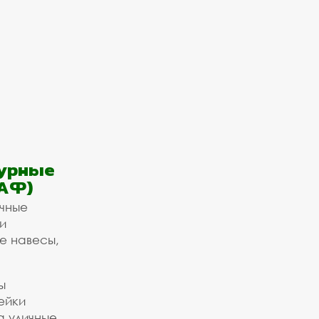
урные
АФ)
ичные
и
е навесы,
ы
ейки
а уличные