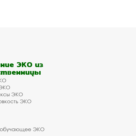
ние ЭКО из
ственницы
КО
 ЭКО
ексы ЭКО
овкость ЭКО
 обучающее ЭКО