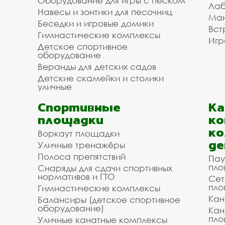
Оборудование для игры с песком
Лаб
Навесы и зонтики для песочниц
Ман
Беседки и игровые домики
Вст
Гимнастические комплексы
Игр
Детское спортивное
оборудование
Веранды для детских садов
Детские скамейки и столики
уличные
Спортивные
К
площадки
ко
ко
Воркаут площадки
де
Уличные тренажёры
Полоса препятствий
Пау
пло
Снаряды для сдачи спортивных
нормативов и ГТО
Сет
пло
Гимнастические комплексы
Кан
Балансиры (детское спортивное
оборудование)
Кан
пло
Уличные канатные комплексы