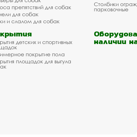
ьеры для собак
Столбики огра
оса препятствий для собак
парковочные
нели для собак
ки и слалом для собак
окрытия
Оборудова
наличии н
рытия детских и спортивных
ощадок
имерное покрытие пола
рытия площадок для выгула
ак