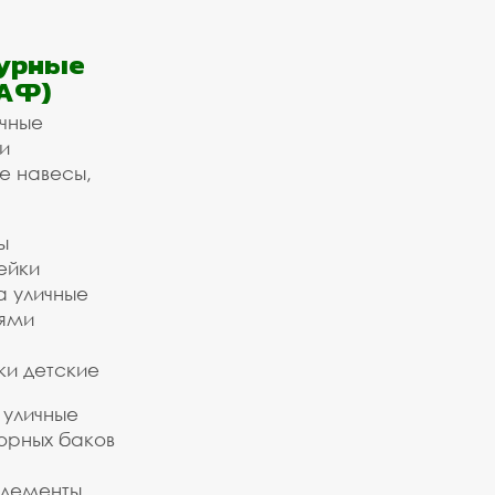
урные
АФ)
ичные
и
е навесы,
ы
ейки
а уличные
ьями
ки детские
 уличные
орных баков
элементы