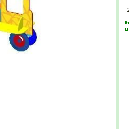
1
Р
Ц