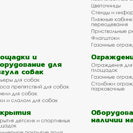
Цветочницы
Стенды и инфо
Пляжные кабинк
переодевания
Приствольные р
Флагштоки
Газонные ограж
ощадки и
Ограждени
орудование для
Ограждения для
гула собак
площадок
Газонные ограж
ьеры для собак
Столбики огра
оса препятствий для собак
парковочные
нели для собак
ки и слалом для собак
окрытия
Оборудова
наличии н
рытия детских и спортивных
ощадок
имерное покрытие пола