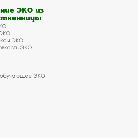
ние ЭКО из
ственницы
КО
 ЭКО
ексы ЭКО
овкость ЭКО
 обучающее ЭКО