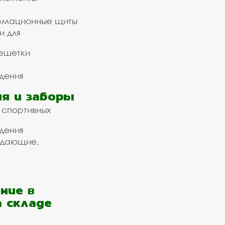
рмационные щиты
и для
ешетки
дения
я и заборы
 спортивных
дения
ждающие,
ние в
а складе