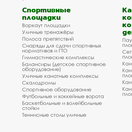
Спортивные
К
площадки
ко
ко
Воркаут площадки
де
Уличные тренажёры
Полоса препятствий
Пау
пло
Снаряды для сдачи спортивных
нормативов и ГТО
Сет
пло
Гимнастические комплексы
Кан
Балансиры (детское спортивное
оборудование)
Кан
пло
Уличные канатные комплексы
Кан
Скалодромы
Кан
Спортивное оборудование
пло
Футбольные и хоккейные ворота
Баскетбольные и волейбольные
стойки
Теннисные столы уличные