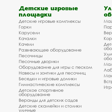
Детские игровые
Ул
площадки
об
Детские игровые комплексы
Ма
Горки
Пар
Карусели
Вер
Качалки
Кор
Качели
Дет
обо
Развивающее оборудование
Ули
Песочницы
обо
Песочные дворики
Мал
Оборудование для игры с песком
Лаб
Навесы и зонтики для песочниц
Ман
Беседки и игровые домики
Вст
Гимнастические комплексы
Игр
Детское спортивное
оборудование
Веранды для детских садов
Детские скамейки и столики
уличные