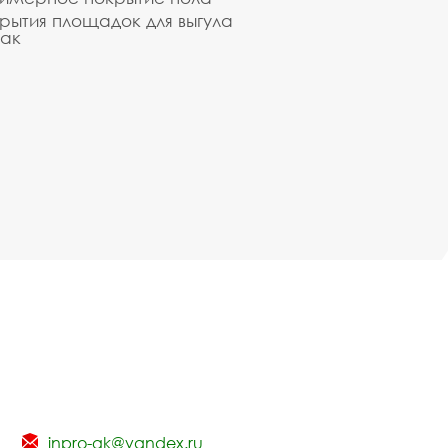
рытия площадок для выгула
ак
inpro-gk@yandex.ru