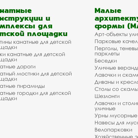
анатные
Малые
нструкции и
архитект
мплексы для
формы (М
тской площадки
Арт-объекты ул
Парковые качел
тины канатные для детской
щадки
Перголы, теневы
парклеты
ки канатные для детской
щадки
Беседки
атные дороги
Уличные веранд
атный мостики для детской
Лавочки и скам
щадки
Диваны и кресл
атные пирамиды
Столы со скам
атные городки для детской
Шезлонги
щадки
Лавочки и столи
уличные
Урны мусорные
Навесы для мус
Велопарковки
Хозяйственные 