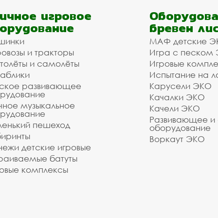
ичное игровое
Оборудова
орудование
бревен ли
шинки
МАФ детские Э
овозы и тракторы
Игра с песком
толёты и самолёты
Игровые компл
аблики
Испытание на л
ское развивающее
Карусели ЭКО
рудование
Качалки ЭКО
чное музыкальное
Качели ЭКО
рудование
Развивающее и
енький пешеход
оборудование
иринты
Воркаут ЭКО
ежи детские игровые
раиваемые батуты
овые комплексы