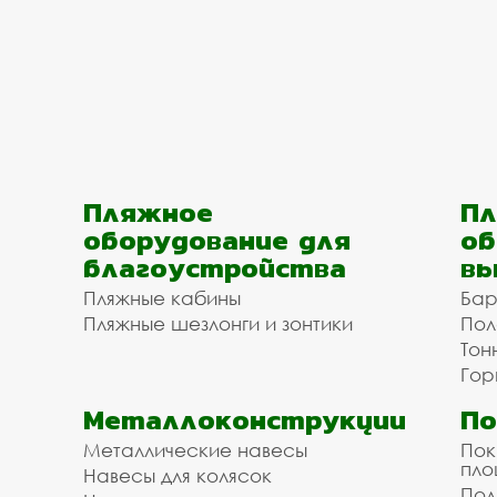
Пляжное
Пл
оборудование для
об
благоустройства
вы
Пляжные кабины
Бар
Пляжные шезлонги и зонтики
Пол
Тон
Гор
Металлоконструкции
П
Металлические навесы
Пок
пл
Навесы для колясок
Пол