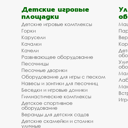
Детские игровые
Ул
площадки
об
Детские игровые комплексы
Ма
Горки
Пар
Карусели
Вер
Качалки
Кор
Качели
Дет
обо
Развивающее оборудование
Ули
Песочницы
обо
Песочные дворики
Мал
Оборудование для игры с песком
Лаб
Навесы и зонтики для песочниц
Ман
Беседки и игровые домики
Вст
Гимнастические комплексы
Игр
Детское спортивное
оборудование
Веранды для детских садов
Детские скамейки и столики
уличные