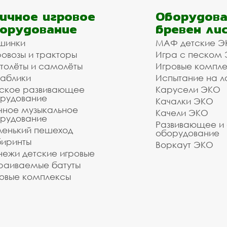
ичное игровое
Оборудова
орудование
бревен ли
шинки
МАФ детские Э
овозы и тракторы
Игра с песком
толёты и самолёты
Игровые компл
аблики
Испытание на л
ское развивающее
Карусели ЭКО
рудование
Качалки ЭКО
чное музыкальное
Качели ЭКО
рудование
Развивающее и
енький пешеход
оборудование
иринты
Воркаут ЭКО
ежи детские игровые
раиваемые батуты
овые комплексы