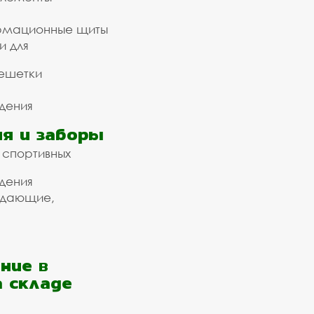
рмационные щиты
и для
ешетки
дения
я и заборы
 спортивных
дения
ждающие,
ние в
а складе