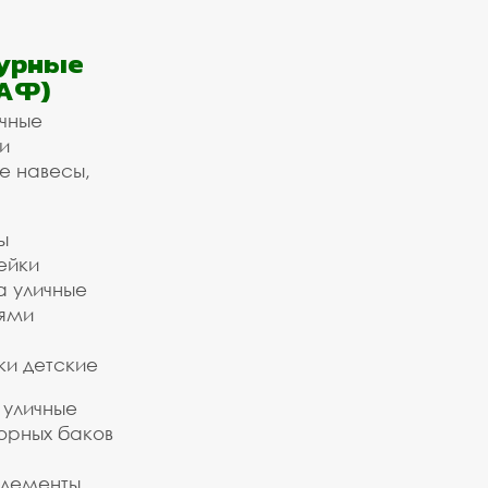
урные
АФ)
ичные
и
е навесы,
ы
ейки
а уличные
ьями
ки детские
 уличные
орных баков
элементы