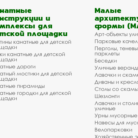
анатные
Малые
нструкции и
архитект
мплексы для
формы (М
тской площадки
Арт-объекты ул
Парковые качел
тины канатные для детской
щадки
Перголы, теневы
парклеты
ки канатные для детской
щадки
Беседки
атные дороги
Уличные веранд
атный мостики для детской
Лавочки и скам
щадки
Диваны и кресл
атные пирамиды
Столы со скам
атные городки для детской
Шезлонги
щадки
Лавочки и столи
уличные
Урны мусорные
Навесы для мус
Велопарковки
Хозяйственные 