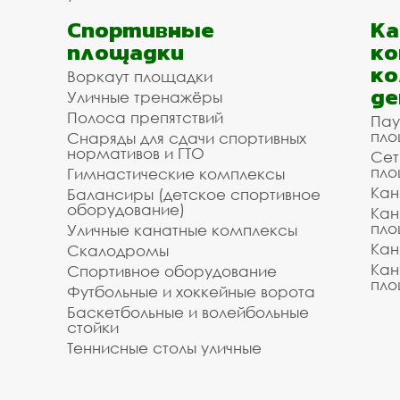
Спортивные
К
площадки
ко
ко
Воркаут площадки
де
Уличные тренажёры
Полоса препятствий
Пау
пло
Снаряды для сдачи спортивных
нормативов и ГТО
Сет
пло
Гимнастические комплексы
Кан
Балансиры (детское спортивное
оборудование)
Кан
пло
Уличные канатные комплексы
Кан
Скалодромы
Кан
Спортивное оборудование
пло
Футбольные и хоккейные ворота
Баскетбольные и волейбольные
стойки
Теннисные столы уличные