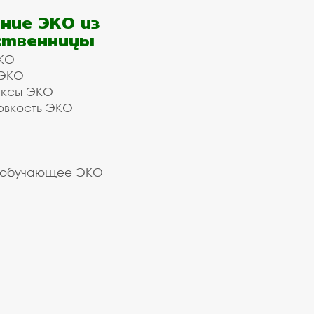
ние ЭКО из
ственницы
КО
 ЭКО
ексы ЭКО
овкость ЭКО
 обучающее ЭКО