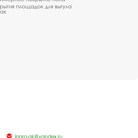
рытия площадок для выгула
ак
inpro-gk@yandex.ru