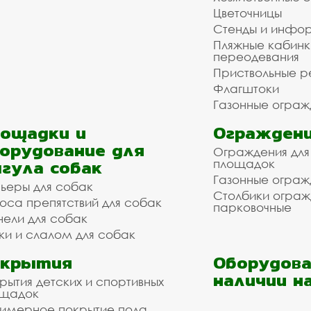
Цветочницы
Стенды и инфо
Пляжные кабинк
переодевания
Приствольные р
Флагштоки
Газонные ограж
ощадки и
Ограждени
орудование для
Ограждения для
гула собак
площадок
Газонные ограж
ьеры для собак
Столбики огра
оса препятствий для собак
парковочные
нели для собак
ки и слалом для собак
окрытия
Оборудова
наличии н
рытия детских и спортивных
ощадок
имерное покрытие пола