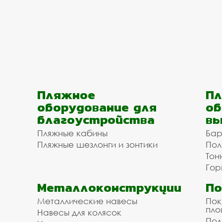
Пляжное
Пл
оборудование для
об
благоустройства
вы
Пляжные кабины
Бар
Пляжные шезлонги и зонтики
Пол
Тон
Гор
Металлоконструкции
П
Металлические навесы
Пок
пл
Навесы для колясок
Пол