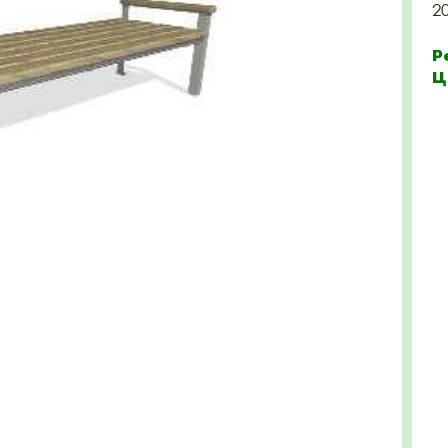
2
Р
Ц