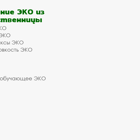
ние ЭКО из
ственницы
КО
 ЭКО
ексы ЭКО
овкость ЭКО
 обучающее ЭКО