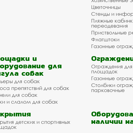
Хозяйственные 
Цветочницы
Стенды и инфо
Пляжные кабинк
переодевания
Приствольные р
Флагштоки
Газонные ограж
ощадки и
Ограждени
орудование для
Ограждения для
гула собак
площадок
Газонные ограж
ьеры для собак
Столбики огра
оса препятствий для собак
парковочные
нели для собак
ки и слалом для собак
окрытия
Оборудова
наличии н
рытия детских и спортивных
ощадок