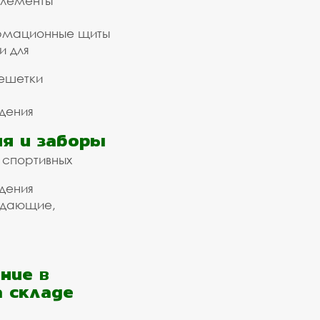
элементы
рмационные щиты
и для
ешетки
дения
я и заборы
 спортивных
дения
ждающие,
ние в
а складе