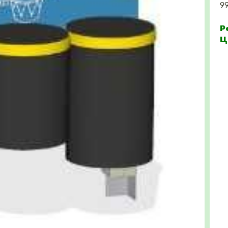
9
Р
Ц