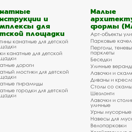
анатные
Малые
нструкции и
архитект
мплексы для
формы (М
тской площадки
Арт-объекты ул
Парковые качел
тины канатные для детской
щадки
Перголы, теневы
парклеты
ки канатные для детской
щадки
Беседки
атные дороги
Уличные веранд
атный мостики для детской
Лавочки и скам
щадки
Диваны и кресл
атные пирамиды
Столы со скам
атные городки для детской
Шезлонги
щадки
Лавочки и столи
уличные
Урны мусорные
Навесы для мус
Велопарковки