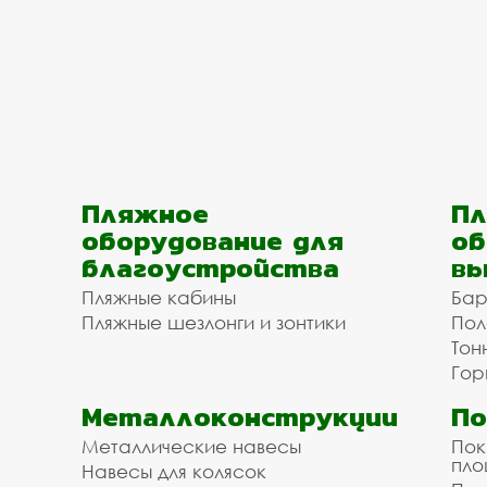
Пляжное
Пл
оборудование для
об
благоустройства
вы
Пляжные кабины
Бар
Пляжные шезлонги и зонтики
Пол
Тон
Гор
Металлоконструкции
П
Металлические навесы
Пок
пл
Навесы для колясок