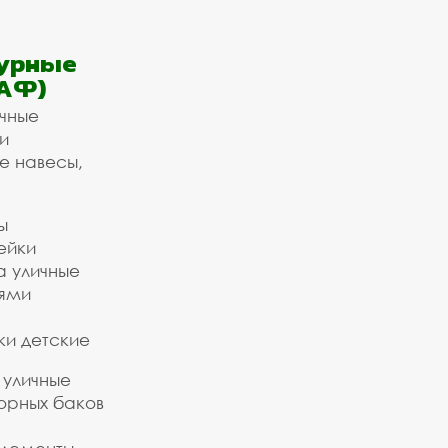
урные
АФ)
ичные
и
е навесы,
ы
ейки
а уличные
ьями
ки детские
 уличные
орных баков