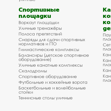
Спортивные
К
площадки
ко
ко
Воркаут площадки
де
Уличные тренажёры
Полоса препятствий
Пау
пло
Снаряды для сдачи спортивных
нормативов и ГТО
Сет
пло
Гимнастические комплексы
Кан
Балансиры (детское спортивное
оборудование)
Кан
пло
Уличные канатные комплексы
Кан
Скалодромы
Кан
Спортивное оборудование
пло
Футбольные и хоккейные ворота
Баскетбольные и волейбольные
стойки
Теннисные столы уличные