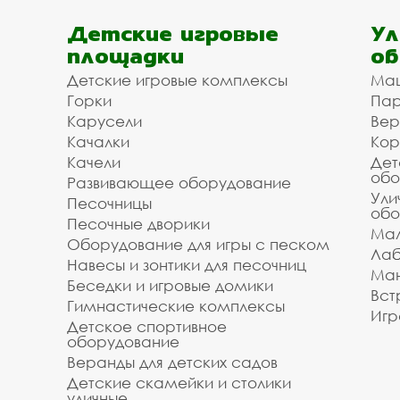
Детские игровые
Ул
площадки
об
Детские игровые комплексы
Ма
Горки
Пар
Карусели
Вер
Качалки
Кор
Качели
Дет
обо
Развивающее оборудование
Ули
Песочницы
обо
Песочные дворики
Мал
Оборудование для игры с песком
Лаб
Навесы и зонтики для песочниц
Ман
Беседки и игровые домики
Вст
Гимнастические комплексы
Игр
Детское спортивное
оборудование
Веранды для детских садов
Детские скамейки и столики
уличные