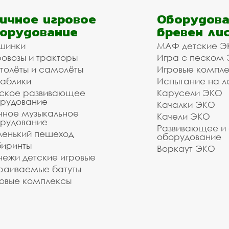
ичное игровое
Оборудова
орудование
бревен ли
шинки
МАФ детские Э
овозы и тракторы
Игра с песком
толёты и самолёты
Игровые компл
аблики
Испытание на л
ское развивающее
Карусели ЭКО
рудование
Качалки ЭКО
чное музыкальное
Качели ЭКО
рудование
Развивающее и
енький пешеход
оборудование
иринты
Воркаут ЭКО
ежи детские игровые
раиваемые батуты
овые комплексы