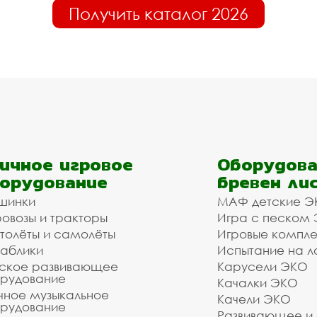
Получить каталог 2026
ичное игровое
Оборудова
орудование
бревен ли
шинки
МАФ детские Э
овозы и тракторы
Игра с песком
толёты и самолёты
Игровые компл
аблики
Испытание на л
ское развивающее
Карусели ЭКО
рудование
Качалки ЭКО
чное музыкальное
Качели ЭКО
рудование
Развивающее и