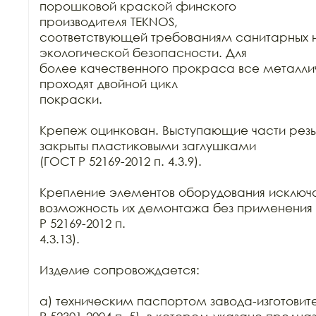
порошковой краской финского

производителя TEKNOS,

соответствующей требованиям санитарных н
экологической безопасности. Для

более качественного прокраса все металли
проходят двойной цикл

покраски. 

Крепеж оцинкован. Выступающие части резь
закрыты пластиковыми заглушками

(ГОСТ Р 52169-2012 п. 4.3.9).

Крепление элементов оборудования исключа
возможность их демонтажа без применения 
Р 52169-2012 п.

4.3.13).

Изделие сопровождается:

а) техническим паспортом завода-изготовите