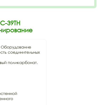
С-39ТН
онирование
 Оборудование

сть соединительных 
ый поликарбонат. 
стенной

нного 