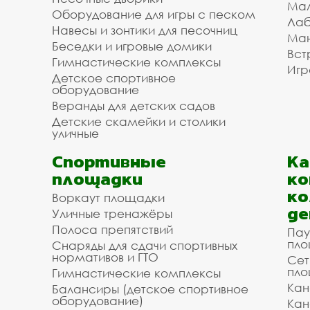
Мал
Оборудование для игры с песком
Лаб
Навесы и зонтики для песочниц
Ман
Беседки и игровые домики
Вст
Гимнастические комплексы
Игр
Детское спортивное
оборудование
Веранды для детских садов
Детские скамейки и столики
уличные
Спортивные
К
площадки
ко
ко
Воркаут площадки
де
Уличные тренажёры
Полоса препятствий
Пау
пло
Снаряды для сдачи спортивных
нормативов и ГТО
Сет
пло
Гимнастические комплексы
Кан
Балансиры (детское спортивное
оборудование)
Кан