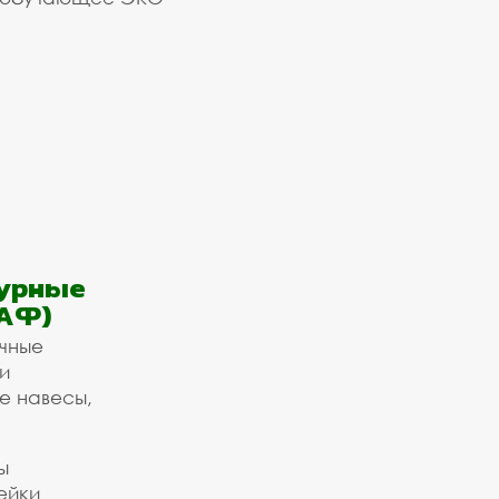
урные
АФ)
ичные
и
е навесы,
ы
ейки