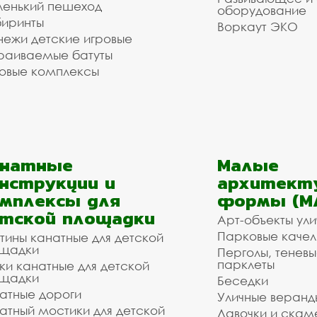
енький пешеход
оборудование
иринты
Воркаут ЭКО
ежи детские игровые
раиваемые батуты
овые комплексы
анатные
Малые
нструкции и
архитект
мплексы для
формы (М
тской площадки
Арт-объекты ул
Парковые качел
тины канатные для детской
щадки
Перголы, теневы
парклеты
ки канатные для детской
щадки
Беседки
атные дороги
Уличные веранд
атный мостики для детской
Лавочки и скам