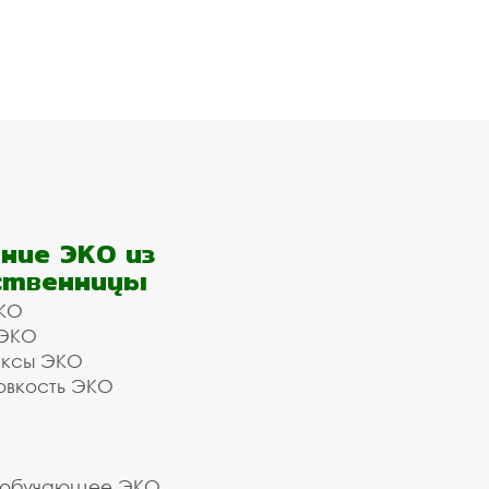
ние ЭКО из
ственницы
КО
 ЭКО
ексы ЭКО
овкость ЭКО
 обучающее ЭКО