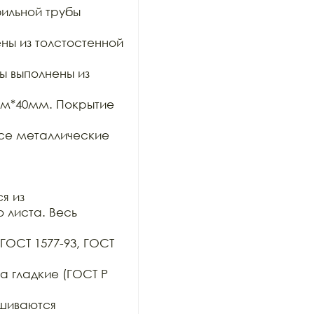
льной трубы 
ы из толстостенной 
выполнены из 
м*40мм. Покрытие 
е металлические 


 из

 листа. Весь 
ГОСТ 1577-93, ГОСТ 
 гладкие (ГОСТ Р 
шиваются 