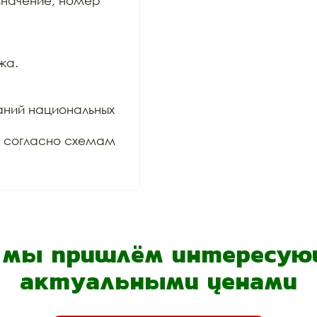
значение, номер 
а.

ний национальных 
и согласно схемам 
- мы пришлём интересующ
актуальными ценами