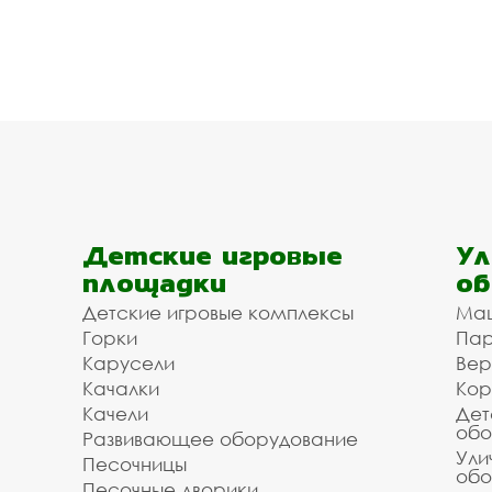
Детские игровые
Ул
площадки
об
Детские игровые комплексы
Ма
Горки
Пар
Карусели
Вер
Качалки
Кор
Качели
Дет
обо
Развивающее оборудование
Ули
Песочницы
обо
Песочные дворики