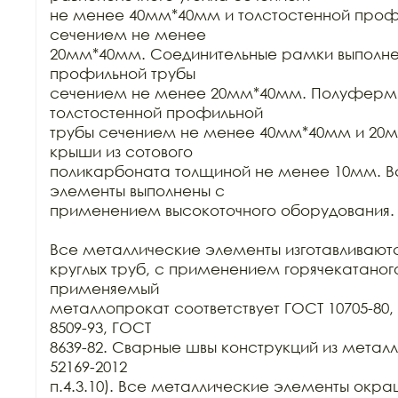
не менее 40мм*40мм и толстостенной профи
сечением не менее

20мм*40мм. Соединительные рамки выполнен
профильной трубы

сечением не менее 20мм*40мм. Полуфермы 
толстостенной профильной

трубы сечением не менее 40мм*40мм и 20м
крыши из сотового

поликарбоната толщиной не менее 10мм. Вс
элементы выполнены с

применением высокоточного оборудования. 
Все металлические элементы изготавливаются
круглых труб, с применением горячекатаного
применяемый

металлопрокат соответствует ГОСТ 10705-80, 
8509-93, ГОСТ

8639-82. Сварные швы конструкций из металла
52169-2012

п.4.3.10). Все металлические элементы окра