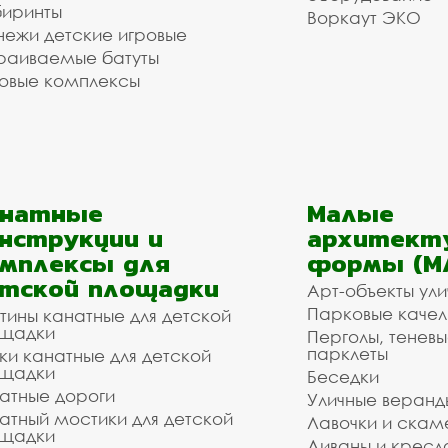
иринты
Воркаут ЭКО
ежи детские игровые
раиваемые батуты
овые комплексы
анатные
Малые
нструкции и
архитект
мплексы для
формы (М
тской площадки
Арт-объекты ул
Парковые качел
тины канатные для детской
щадки
Перголы, теневы
парклеты
ки канатные для детской
щадки
Беседки
атные дороги
Уличные веранд
атный мостики для детской
Лавочки и скам
щадки
Диваны и кресл