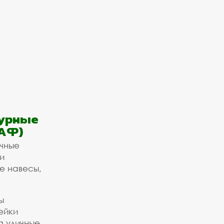
урные
АФ)
ичные
и
е навесы,
ы
ейки
а уличные