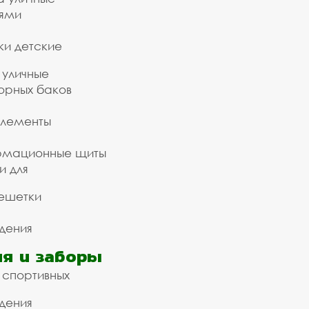
ьями
ки детские
 уличные
орных баков
элементы
рмационные щиты
и для
ешетки
дения
я и заборы
 спортивных
дения