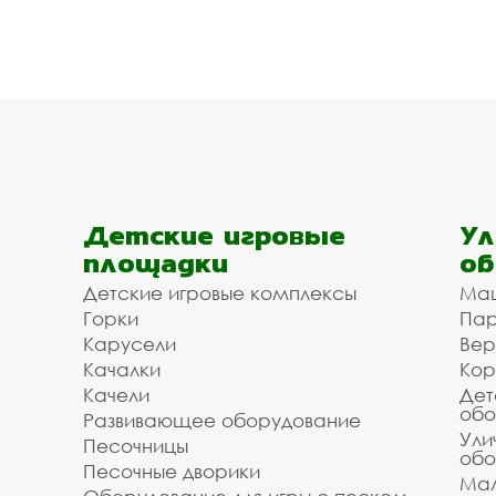
Детские игровые
Ул
площадки
об
Детские игровые комплексы
Ма
Горки
Пар
Карусели
Вер
Качалки
Кор
Качели
Дет
обо
Развивающее оборудование
Ули
Песочницы
обо
Песочные дворики
Мал