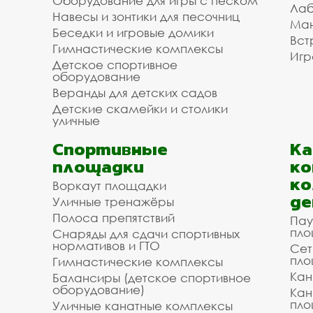
Оборудование для игры с песком
Лаб
Навесы и зонтики для песочниц
Ман
Беседки и игровые домики
Вст
Гимнастические комплексы
Игр
Детское спортивное
оборудование
Веранды для детских садов
Детские скамейки и столики
уличные
Спортивные
К
площадки
ко
ко
Воркаут площадки
де
Уличные тренажёры
Полоса препятствий
Пау
пло
Снаряды для сдачи спортивных
нормативов и ГТО
Сет
пло
Гимнастические комплексы
Кан
Балансиры (детское спортивное
оборудование)
Кан
пло
Уличные канатные комплексы