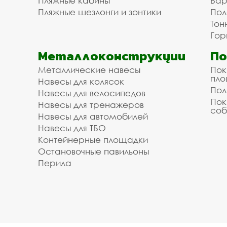
Пляжные кабины
Бар
Пляжные шезлонги и зонтики
Пол
Тон
Гор
Металлоконструкции
П
Металлические навесы
Пок
пл
Навесы для колясок
Пол
Навесы для велосипедов
Пок
Навесы для тренажеров
соб
Навесы для автомобилей
Навесы для ТБО
Контейнерные площадки
Остановочные павильоны
Перила