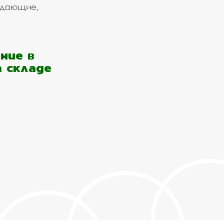
ждающие,
ние в
а складе