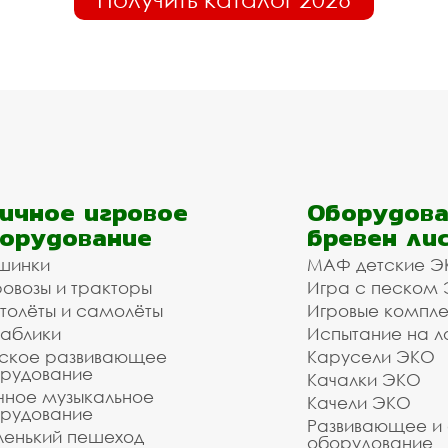
ичное игровое
Оборудова
орудование
бревен ли
шинки
МАФ детские Э
овозы и тракторы
Игра с песком
толёты и самолёты
Игровые компл
аблики
Испытание на л
ское развивающее
Карусели ЭКО
рудование
Качалки ЭКО
чное музыкальное
Качели ЭКО
рудование
Развивающее и
енький пешеход
оборудование