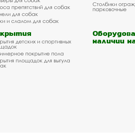
ьеры для собак
Столбики огра
оса препятствий для собак
парковочные
нели для собак
ки и слалом для собак
окрытия
Оборудова
наличии н
рытия детских и спортивных
ощадок
имерное покрытие пола
рытия площадок для выгула
ак