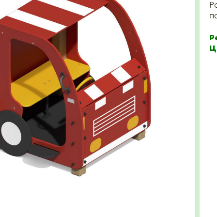
Р
п
Р
Ц