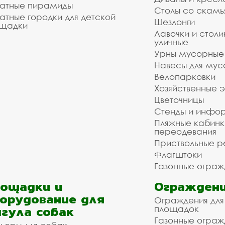
атные пирамиды
Столы со скам
атные городки для детской
Шезлонги
щадки
Лавочки и столи
уличные
Урны мусорные
Навесы для мус
Велопарковки
Хозяйственные 
Цветочницы
Стенды и инфо
Пляжные кабинк
переодевания
Приствольные р
Флагштоки
Газонные ограж
ощадки и
Ограждени
орудование для
Ограждения для
гула собак
площадок
Газонные ограж