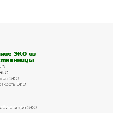
ние ЭКО из
ственницы
КО
 ЭКО
ексы ЭКО
овкость ЭКО
 обучающее ЭКО