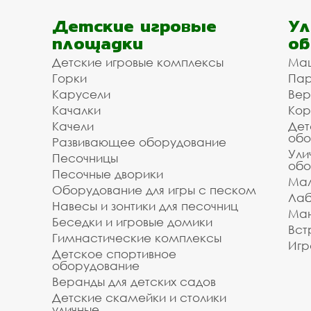
Детские игровые
Ул
площадки
об
Детские игровые комплексы
Ма
Горки
Пар
Карусели
Вер
Качалки
Кор
Качели
Дет
обо
Развивающее оборудование
Ули
Песочницы
обо
Песочные дворики
Мал
Оборудование для игры с песком
Лаб
Навесы и зонтики для песочниц
Ман
Беседки и игровые домики
Вст
Гимнастические комплексы
Игр
Детское спортивное
оборудование
Веранды для детских садов
Детские скамейки и столики
уличные