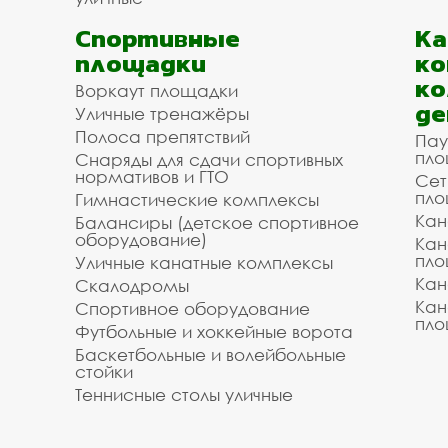
Спортивные
К
площадки
ко
ко
Воркаут площадки
де
Уличные тренажёры
Полоса препятствий
Пау
пло
Снаряды для сдачи спортивных
нормативов и ГТО
Сет
пло
Гимнастические комплексы
Кан
Балансиры (детское спортивное
оборудование)
Кан
пло
Уличные канатные комплексы
Кан
Скалодромы
Кан
Спортивное оборудование
пло
Футбольные и хоккейные ворота
Баскетбольные и волейбольные
стойки
Теннисные столы уличные