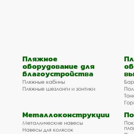
Пляжное
Пл
оборудование для
об
благоустройства
вы
Пляжные кабины
Бар
Пляжные шезлонги и зонтики
Пол
Тон
Гор
Металлоконструкции
П
Металлические навесы
Пок
пл
Навесы для колясок