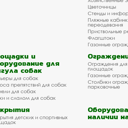
Хозяйственные 
Цветочницы
Стенды и инфо
Пляжные кабинк
переодевания
Приствольные р
Флагштоки
Газонные ограж
ощадки и
Ограждени
орудование для
Ограждения для
гула собак
площадок
Газонные ограж
ьеры для собак
Столбики огра
оса препятствий для собак
парковочные
нели для собак
ки и слалом для собак
окрытия
Оборудова
наличии н
рытия детских и спортивных
ощадок