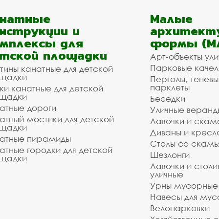
анатные
Малые
нструкции и
архитект
мплексы для
формы (М
тской площадки
Арт-объекты ул
Парковые качел
тины канатные для детской
щадки
Перголы, теневы
парклеты
ки канатные для детской
щадки
Беседки
атные дороги
Уличные веранд
атный мостики для детской
Лавочки и скам
щадки
Диваны и кресл
атные пирамиды
Столы со скам
атные городки для детской
Шезлонги
щадки
Лавочки и столи
уличные
Урны мусорные
Навесы для мус
Велопарковки