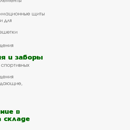
элементы
рмационные щиты
и для
ешетки
дения
я и заборы
 спортивных
дения
ждающие,
ние в
а складе