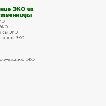
ние ЭКО из
ственницы
КО
 ЭКО
ексы ЭКО
овкость ЭКО
 обучающее ЭКО