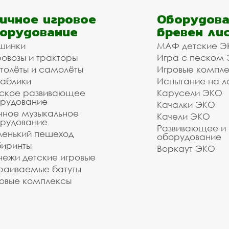
ичное игровое
Оборудова
орудование
бревен ли
шинки
МАФ детские Э
овозы и тракторы
Игра с песком
толёты и самолёты
Игровые компл
аблики
Испытание на л
ское развивающее
Карусели ЭКО
рудование
Качалки ЭКО
чное музыкальное
Качели ЭКО
рудование
Развивающее и
енький пешеход
оборудование
иринты
Воркаут ЭКО
ежи детские игровые
раиваемые батуты
овые комплексы