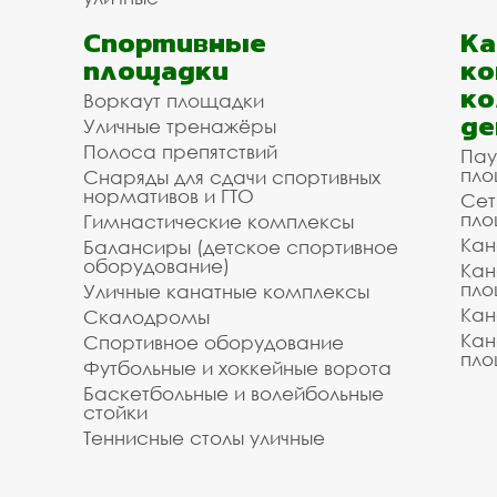
Спортивные
К
площадки
ко
ко
Воркаут площадки
де
Уличные тренажёры
Полоса препятствий
Пау
пло
Снаряды для сдачи спортивных
нормативов и ГТО
Сет
пло
Гимнастические комплексы
Кан
Балансиры (детское спортивное
оборудование)
Кан
пло
Уличные канатные комплексы
Кан
Скалодромы
Кан
Спортивное оборудование
пло
Футбольные и хоккейные ворота
Баскетбольные и волейбольные
стойки
Теннисные столы уличные