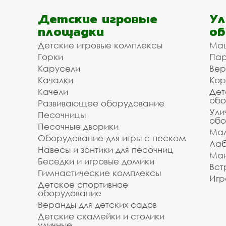
Детские игровые
Ул
площадки
об
Детские игровые комплексы
Ма
Горки
Пар
Карусели
Вер
Качалки
Кор
Качели
Дет
обо
Развивающее оборудование
Ули
Песочницы
обо
Песочные дворики
Мал
Оборудование для игры с песком
Лаб
Навесы и зонтики для песочниц
Ман
Беседки и игровые домики
Вст
Гимнастические комплексы
Игр
Детское спортивное
оборудование
Веранды для детских садов
Детские скамейки и столики
уличные