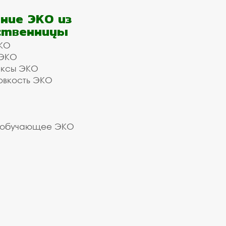
ние ЭКО из
ственницы
КО
 ЭКО
ексы ЭКО
овкость ЭКО
 обучающее ЭКО