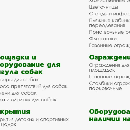
Хозяйственные 
Цветочницы
Стенды и инфо
Пляжные кабинк
переодевания
Приствольные р
Флагштоки
Газонные ограж
ощадки и
Ограждени
орудование для
Ограждения для
гула собак
площадок
Газонные ограж
ьеры для собак
Столбики огра
оса препятствий для собак
парковочные
нели для собак
ки и слалом для собак
окрытия
Оборудова
наличии н
рытия детских и спортивных
ощадок