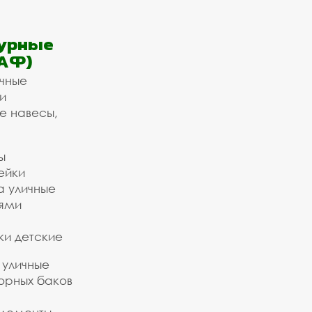
урные
АФ)
ичные
и
е навесы,
ы
ейки
а уличные
ьями
ки детские
 уличные
орных баков