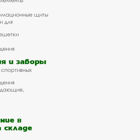
элементы
рмационные щиты
и для
ешетки
дения
я и заборы
 спортивных
дения
ждающие,
ние в
а складе