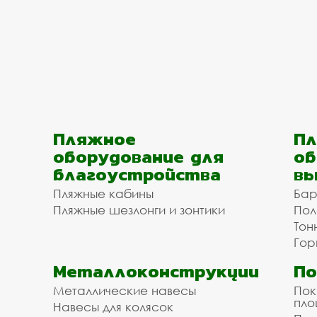
Пляжное
Пл
оборудование для
об
благоустройства
вы
Пляжные кабины
Бар
Пляжные шезлонги и зонтики
Пол
Тон
Гор
Металлоконструкции
П
Металлические навесы
Пок
пл
Навесы для колясок