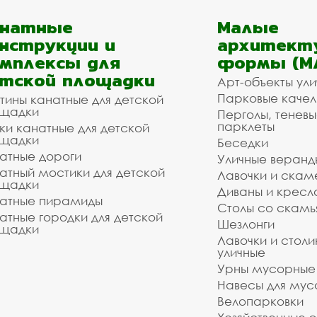
анатные
Малые
нструкции и
архитект
мплексы для
формы (М
тской площадки
Арт-объекты ул
Парковые качел
тины канатные для детской
щадки
Перголы, теневы
парклеты
ки канатные для детской
щадки
Беседки
атные дороги
Уличные веранд
атный мостики для детской
Лавочки и скам
щадки
Диваны и кресл
атные пирамиды
Столы со скам
атные городки для детской
Шезлонги
щадки
Лавочки и столи
уличные
Урны мусорные
Навесы для мус
Велопарковки