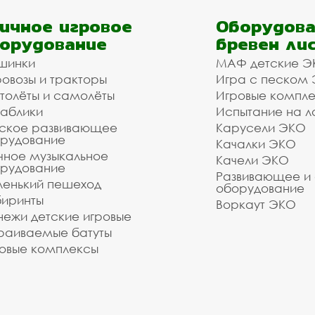
ичное игровое
Оборудова
орудование
бревен ли
шинки
МАФ детские Э
овозы и тракторы
Игра с песком
толёты и самолёты
Игровые компл
аблики
Испытание на л
ское развивающее
Карусели ЭКО
рудование
Качалки ЭКО
чное музыкальное
Качели ЭКО
рудование
Развивающее и
енький пешеход
оборудование
иринты
Воркаут ЭКО
ежи детские игровые
раиваемые батуты
овые комплексы