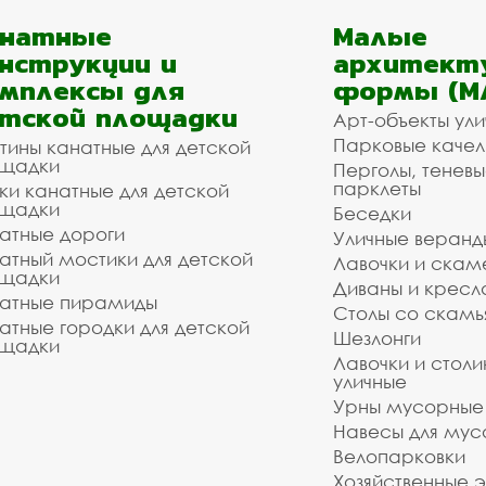
анатные
Малые
нструкции и
архитект
мплексы для
формы (М
тской площадки
Арт-объекты ул
Парковые качел
тины канатные для детской
щадки
Перголы, теневы
парклеты
ки канатные для детской
щадки
Беседки
атные дороги
Уличные веранд
атный мостики для детской
Лавочки и скам
щадки
Диваны и кресл
атные пирамиды
Столы со скам
атные городки для детской
Шезлонги
щадки
Лавочки и столи
уличные
Урны мусорные
Навесы для мус
Велопарковки
Хозяйственные 