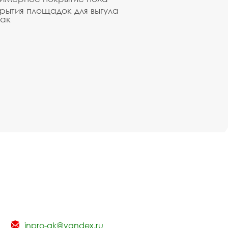
рытия площадок для выгула
ак
inpro-gk@yandex.ru