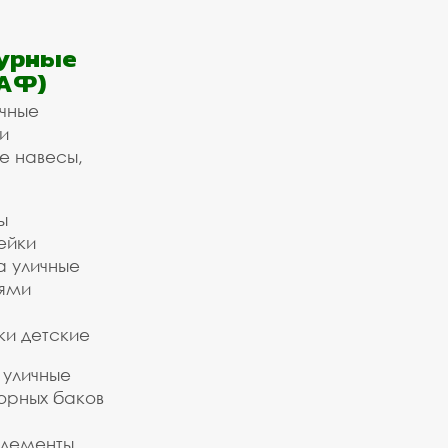
урные
АФ)
ичные
и
е навесы,
ы
ейки
а уличные
ьями
ки детские
 уличные
орных баков
элементы