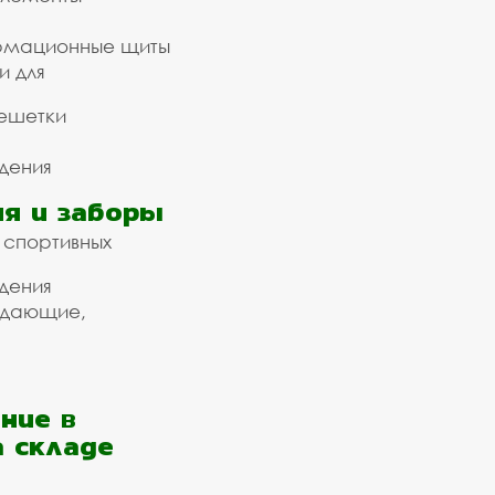
рмационные щиты
и для
ешетки
дения
я и заборы
 спортивных
дения
ждающие,
ние в
а складе