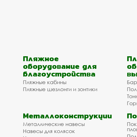
Пляжное
Пл
оборудование для
об
благоустройства
вы
Пляжные кабины
Бар
Пляжные шезлонги и зонтики
Пол
Тон
Гор
Металлоконструкции
П
Металлические навесы
Пок
пл
Навесы для колясок
Пол