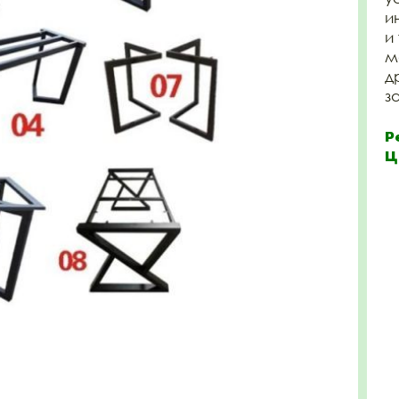
и
и
м
д
з
Р
Ц