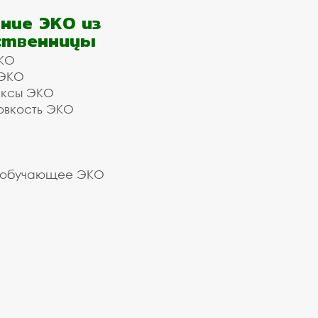
ние ЭКО из
ственницы
КО
 ЭКО
ексы ЭКО
овкость ЭКО
 обучающее ЭКО