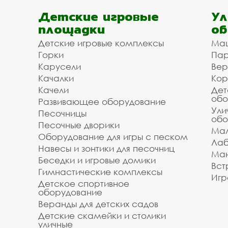
Детские игровые
Ул
площадки
об
Детские игровые комплексы
Ма
Горки
Пар
Карусели
Вер
Качалки
Кор
Качели
Дет
обо
Развивающее оборудование
Ули
Песочницы
обо
Песочные дворики
Мал
Оборудование для игры с песком
Лаб
Навесы и зонтики для песочниц
Ман
Беседки и игровые домики
Вст
Гимнастические комплексы
Игр
Детское спортивное
оборудование
Веранды для детских садов
Детские скамейки и столики
уличные