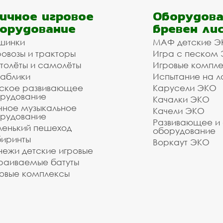
ичное игровое
Оборудова
орудование
бревен ли
шинки
МАФ детские Э
овозы и тракторы
Игра с песком
толёты и самолёты
Игровые компл
аблики
Испытание на л
ское развивающее
Карусели ЭКО
рудование
Качалки ЭКО
чное музыкальное
Качели ЭКО
рудование
Развивающее и
енький пешеход
оборудование
иринты
Воркаут ЭКО
ежи детские игровые
раиваемые батуты
овые комплексы