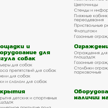
Цветочницы
Стенды и инфо
Пляжные кабинк
переодевания
Приствольные р
Флагштоки
Газонные ограж
ощадки и
Ограждени
орудование для
Ограждения для
гула собак
площадок
Газонные ограж
ьеры для собак
Столбики огра
оса препятствий для собак
парковочные
нели для собак
ки и слалом для собак
окрытия
Оборудова
наличии н
рытия детских и спортивных
ощадок
имерное покрытие пола