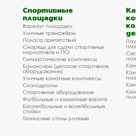
Спортивные
К
площадки
ко
ко
Воркаут площадки
де
Уличные тренажёры
Полоса препятствий
Пау
пло
Снаряды для сдачи спортивных
нормативов и ГТО
Сет
пло
Гимнастические комплексы
Кан
Балансиры (детское спортивное
оборудование)
Кан
пло
Уличные канатные комплексы
Кан
Скалодромы
Кан
Спортивное оборудование
пло
Футбольные и хоккейные ворота
Баскетбольные и волейбольные
стойки
Теннисные столы уличные