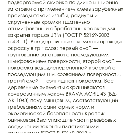
подвергаемой склейке по длине и ширине 
заготовки с применением клеев зарубежных 
производителей; изгибы, радиусы и 
скругленные кромки тщательно 
отшлифованы и обработаны краской для 
закрытия торцов JRM (ГОСТ Р 52169-2003 
п.4.3.11). Все деревянные элементы проходят 
окраску в три слоя: первый слой — 
грунтование заготовки с последующим 
шлифованием поверхности, второй слой — 
покраска вододисперсионной краской с 
последующим шлифованием поверхности, 
третий слой — финишная покраска. Все 
деревянные элементы окрашиваются 
колерованным лаком BRAVA ACRIL 43 (ВД-
АК-1043) полу глянцевым, соответствующий 
требованиям санитарных норм и 
экологической безопасности.Крепеж 
оцинкован.Выступающие части резьбовых 
соединений закрыты пластиковыми 
заглушками (ГОСТ Р 52169-2012 п. 