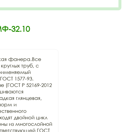
Ф-32.10
кая фанера.Все 
руглых труб, с 
рименяемый 
ОСТ 1577-93. 
 (ГОСТ Р 52169-2012 
шиваются 
дкая глянцевая, 
орм и 
ственного 
дят двойной цикл 
ны из многослойной 
тветствующей ГОСТ 