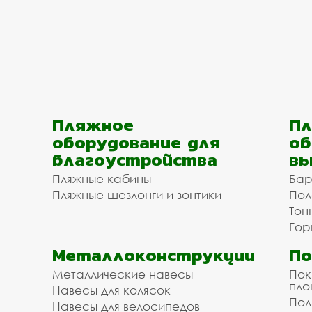
Пляжное
Пл
оборудование для
об
благоустройства
вы
Пляжные кабины
Бар
Пляжные шезлонги и зонтики
Пол
Тон
Гор
Металлоконструкции
П
Металлические навесы
Пок
пл
Навесы для колясок
Пол
Навесы для велосипедов