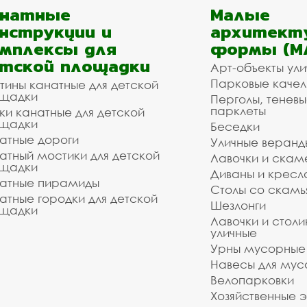
анатные
Малые
нструкции и
архитект
мплексы для
формы (М
тской площадки
Арт-объекты ул
Парковые качел
тины канатные для детской
щадки
Перголы, теневы
парклеты
ки канатные для детской
щадки
Беседки
атные дороги
Уличные веранд
атный мостики для детской
Лавочки и скам
щадки
Диваны и кресл
атные пирамиды
Столы со скам
атные городки для детской
Шезлонги
щадки
Лавочки и столи
уличные
Урны мусорные
Навесы для мус
Велопарковки
Хозяйственные 