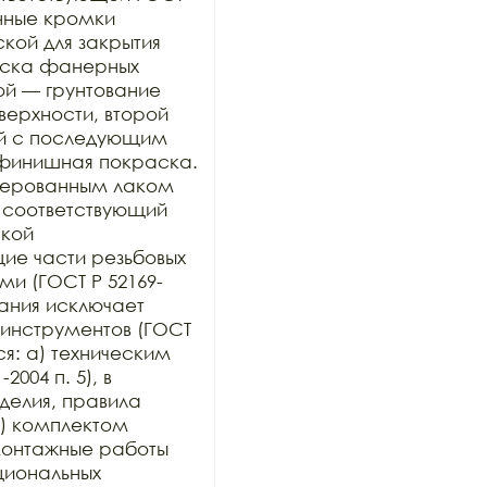
нные кромки 
ой для закрытия 
раска фанерных 
ой — грунтование 
рхности, второй 
й с последующим 
финишная покраска. 
ерованным лаком 
 соответствующий 
кой 
е части резьбовых 
и (ГОСТ Р 52169-
ания исключает 
инструментов (ГОСТ 
ся: а) техническим 
004 п. 5), в 
елия, правила 
) комплектом 
онтажные работы 
иональных 