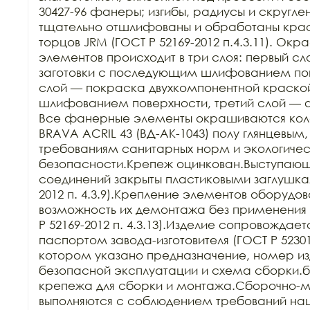
30427-96 фанеры; изгибы, радиусы и скругле
тщательно отшлифованы и обработаны краск
торцов JRM (ГОСТ Р 52169-2012 п.4.3.11). Ок
элементов происходит в три слоя: первый сл
заготовки с последующим шлифованием пове
слой — покраска двухкомпонентной краско
шлифованием поверхности, третий слой — 
Все фанерные элементы окрашиваются кол
BRAVA ACRIL 43 (ВД-АК-1043) полу глянцевым,
требованиям санитарных норм и экологичес
безопасности.Крепеж оцинкован.Выступающи
соединений закрыты пластиковыми заглушкам
2012 п. 4.3.9).Крепление элементов оборудов
возможность их демонтажа без применения 
Р 52169-2012 п. 4.3.13).Изделие сопровождает
паспортом завода-изготовителя (ГОСТ Р 52301-2
котором указано предназначение, номер изд
безопасной эксплуатации и схема сборки.б
крепежа для сборки и монтажа.Сборочно-м
выполняются с соблюдением требований нац