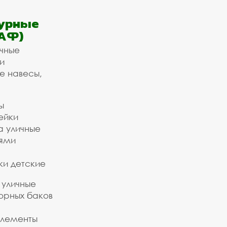
урные
АФ)
ичные
и
е навесы,
ы
ейки
а уличные
ьями
ки детские
 уличные
орных баков
элементы