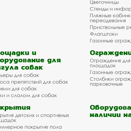
Цветочницы
Стенды и инфо
Пляжные кабинк
переодевания
Приствольные р
Флагштоки
Газонные ограж
ощадки и
Ограждени
орудование для
Ограждения для
гула собак
площадок
Газонные ограж
ьеры для собак
Столбики огра
оса препятствий для собак
парковочные
нели для собак
ки и слалом для собак
окрытия
Оборудова
наличии н
рытия детских и спортивных
ощадок
имерное покрытие пола