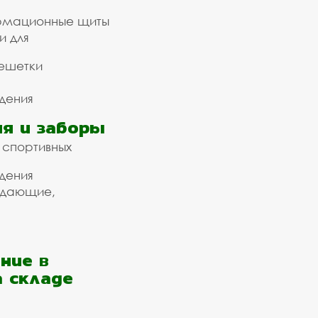
рмационные щиты
и для
ешетки
дения
я и заборы
 спортивных
дения
ждающие,
ние в
а складе