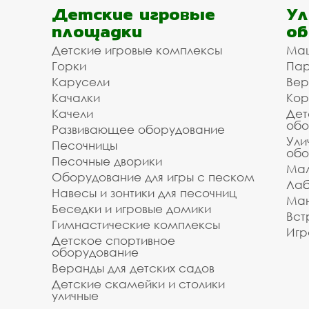
Детские игровые
Ул
площадки
об
Детские игровые комплексы
Ма
Горки
Пар
Карусели
Вер
Качалки
Кор
Качели
Дет
обо
Развивающее оборудование
Ули
Песочницы
обо
Песочные дворики
Мал
Оборудование для игры с песком
Лаб
Навесы и зонтики для песочниц
Ман
Беседки и игровые домики
Вст
Гимнастические комплексы
Игр
Детское спортивное
оборудование
Веранды для детских садов
Детские скамейки и столики
уличные