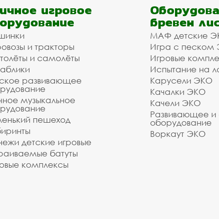
ичное игровое
Оборудова
орудование
бревен ли
шинки
МАФ детские Э
овозы и тракторы
Игра с песком
толёты и самолёты
Игровые компл
аблики
Испытание на л
ское развивающее
Карусели ЭКО
рудование
Качалки ЭКО
чное музыкальное
Качели ЭКО
рудование
Развивающее и
енький пешеход
оборудование
иринты
Воркаут ЭКО
ежи детские игровые
раиваемые батуты
овые комплексы