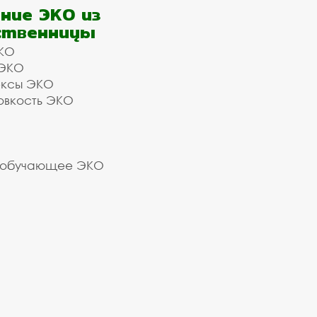
ние ЭКО из
ственницы
КО
 ЭКО
ексы ЭКО
овкость ЭКО
 обучающее ЭКО