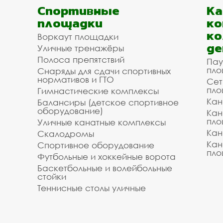
Спортивные
К
площадки
ко
ко
Воркаут площадки
де
Уличные тренажёры
Полоса препятствий
Пау
пло
Снаряды для сдачи спортивных
нормативов и ГТО
Сет
пло
Гимнастические комплексы
Кан
Балансиры (детское спортивное
оборудование)
Кан
пло
Уличные канатные комплексы
Кан
Скалодромы
Кан
Спортивное оборудование
пло
Футбольные и хоккейные ворота
Баскетбольные и волейбольные
стойки
Теннисные столы уличные