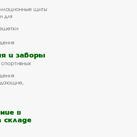
рмационные щиты
и для
ешетки
дения
я и заборы
 спортивных
дения
ждающие,
ние в
а складе