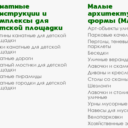
анатные
Малые
нструкции и
архитект
мплексы для
формы (М
тской площадки
Арт-объекты ул
Парковые качел
тины канатные для детской
щадки
Перголы, теневы
парклеты
ки канатные для детской
щадки
Беседки
атные дороги
Уличные веранд
атный мостики для детской
Лавочки и скам
щадки
Диваны и кресл
атные пирамиды
Столы со скам
атные городки для детской
Шезлонги
щадки
Лавочки и столи
уличные
Урны мусорные
Навесы для мус
Велопарковки
Хозяйственные 