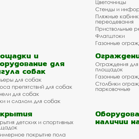
Цветочницы
Стенды и инфо
Пляжные кабинк
переодевания
Приствольные р
Флагштоки
Газонные ограж
ощадки и
Ограждени
орудование для
Ограждения для
гула собак
площадок
Газонные ограж
ьеры для собак
Столбики огра
оса препятствий для собак
парковочные
нели для собак
ки и слалом для собак
окрытия
Оборудова
наличии н
рытия детских и спортивных
ощадок
имерное покрытие пола