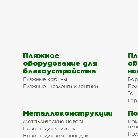
Пляжное
Пл
оборудование для
об
благоустройства
вы
Пляжные кабины
Бар
Пляжные шезлонги и зонтики
Пол
Тон
Гор
Металлоконструкции
П
Металлические навесы
Пок
пл
Навесы для колясок
Пол
Навесы для велосипедов