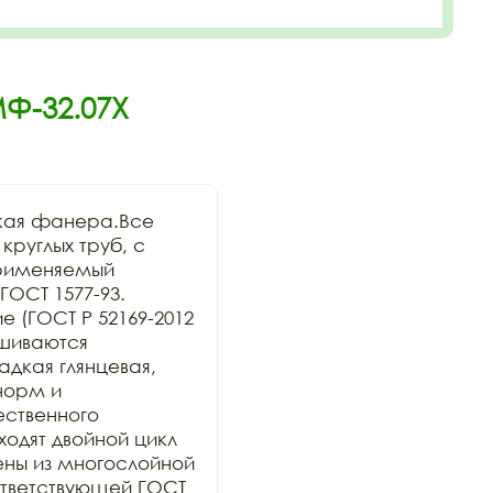
МФ-32.07Х
кая фанера.Все 
руглых труб, с 
рименяемый 
ОСТ 1577-93. 
 (ГОСТ Р 52169-2012 
шиваются 
дкая глянцевая, 
орм и 
ственного 
дят двойной цикл 
ны из многослойной 
тветствующей ГОСТ 