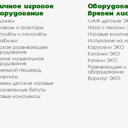
ичное игровое
Оборудова
орудование
бревен ли
шинки
МАФ детские Э
овозы и тракторы
Игра с песком
толёты и самолёты
Игровые компл
аблики
Испытание на л
ское развивающее
Карусели ЭКО
рудование
Качалки ЭКО
чное музыкальное
Качели ЭКО
рудование
Развивающее и
енький пешеход
оборудование
иринты
Воркаут ЭКО
ежи детские игровые
раиваемые батуты
овые комплексы