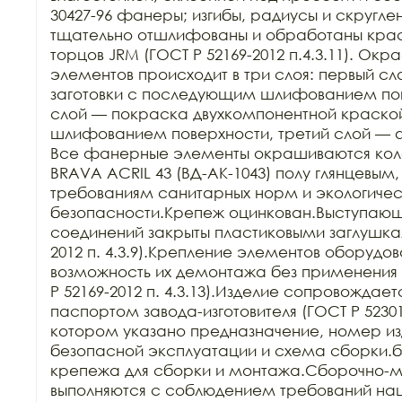
30427-96 фанеры; изгибы, радиусы и скругле
тщательно отшлифованы и обработаны краск
торцов JRM (ГОСТ Р 52169-2012 п.4.3.11). Ок
элементов происходит в три слоя: первый сл
заготовки с последующим шлифованием пове
слой — покраска двухкомпонентной краско
шлифованием поверхности, третий слой — 
Все фанерные элементы окрашиваются кол
BRAVA ACRIL 43 (ВД-АК-1043) полу глянцевым,
требованиям санитарных норм и экологичес
безопасности.Крепеж оцинкован.Выступающи
соединений закрыты пластиковыми заглушкам
2012 п. 4.3.9).Крепление элементов оборудов
возможность их демонтажа без применения 
Р 52169-2012 п. 4.3.13).Изделие сопровождает
паспортом завода-изготовителя (ГОСТ Р 52301-2
котором указано предназначение, номер изд
безопасной эксплуатации и схема сборки.б
крепежа для сборки и монтажа.Сборочно-м
выполняются с соблюдением требований нац