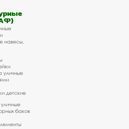
урные
АФ)
ичные
и
е навесы,
ы
ейки
а уличные
ьями
ки детские
 уличные
орных баков
элементы