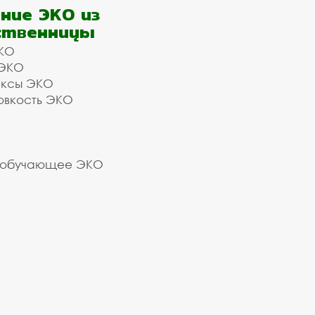
ние ЭКО из
ственницы
КО
 ЭКО
ексы ЭКО
овкость ЭКО
 обучающее ЭКО