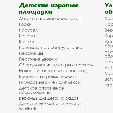
Детские игровые
Ул
площадки
об
Детские игровые комплексы
Ма
Горки
Пар
Карусели
Вер
Качалки
Кор
Качели
Дет
обо
Развивающее оборудование
Ули
Песочницы
обо
Песочные дворики
Мал
Оборудование для игры с песком
Лаб
Навесы и зонтики для песочниц
Ман
Беседки и игровые домики
Вст
Гимнастические комплексы
Игр
Детское спортивное
оборудование
Веранды для детских садов
Детские скамейки и столики
уличные