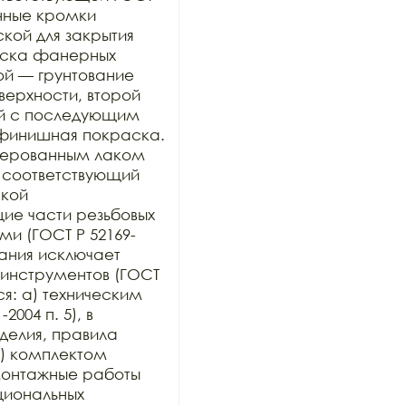
нные кромки 
ой для закрытия 
раска фанерных 
ой — грунтование 
рхности, второй 
й с последующим 
финишная покраска. 
ерованным лаком 
 соответствующий 
кой 
е части резьбовых 
и (ГОСТ Р 52169-
ания исключает 
инструментов (ГОСТ 
ся: а) техническим 
004 п. 5), в 
елия, правила 
) комплектом 
онтажные работы 
иональных 