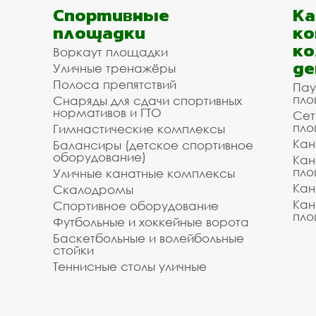
Спортивные
К
площадки
ко
ко
Воркаут площадки
де
Уличные тренажёры
Полоса препятствий
Пау
пло
Снаряды для сдачи спортивных
нормативов и ГТО
Сет
пло
Гимнастические комплексы
Кан
Балансиры (детское спортивное
оборудование)
Кан
пло
Уличные канатные комплексы
Кан
Скалодромы
Кан
Спортивное оборудование
пло
Футбольные и хоккейные ворота
Баскетбольные и волейбольные
стойки
Теннисные столы уличные