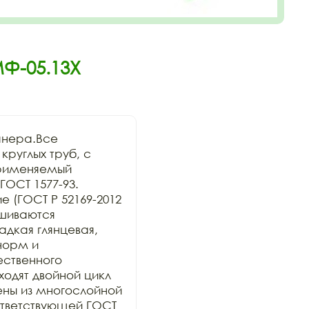
МФ-05.13Х
нера.Все 
руглых труб, с 
рименяемый 
ОСТ 1577-93. 
 (ГОСТ Р 52169-2012 
шиваются 
дкая глянцевая, 
орм и 
ственного 
дят двойной цикл 
ны из многослойной 
тветствующей ГОСТ 