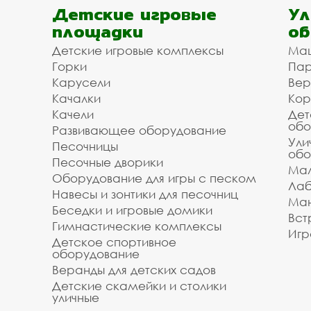
Детские игровые
Ул
площадки
об
Детские игровые комплексы
Ма
Горки
Пар
Карусели
Вер
Качалки
Кор
Качели
Дет
обо
Развивающее оборудование
Ули
Песочницы
обо
Песочные дворики
Мал
Оборудование для игры с песком
Лаб
Навесы и зонтики для песочниц
Ман
Беседки и игровые домики
Вст
Гимнастические комплексы
Игр
Детское спортивное
оборудование
Веранды для детских садов
Детские скамейки и столики
уличные