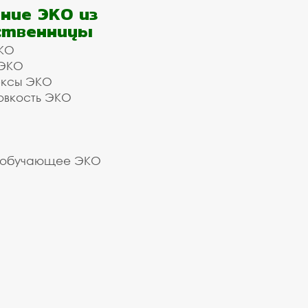
ние ЭКО из
ственницы
КО
 ЭКО
ексы ЭКО
овкость ЭКО
 обучающее ЭКО