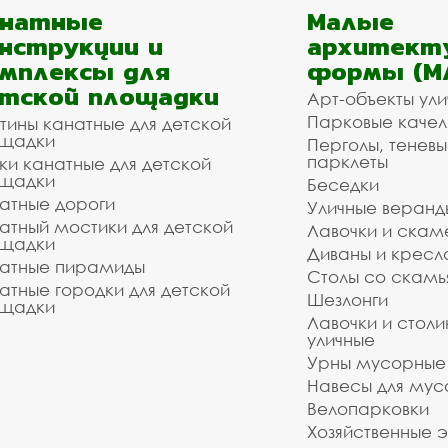
анатные
Малые
нструкции и
архитект
мплексы для
формы (М
тской площадки
Арт-объекты ул
Парковые качел
тины канатные для детской
щадки
Перголы, теневы
парклеты
ки канатные для детской
щадки
Беседки
атные дороги
Уличные веранд
атный мостики для детской
Лавочки и скам
щадки
Диваны и кресл
атные пирамиды
Столы со скам
атные городки для детской
Шезлонги
щадки
Лавочки и столи
уличные
Урны мусорные
Навесы для мус
Велопарковки
Хозяйственные 