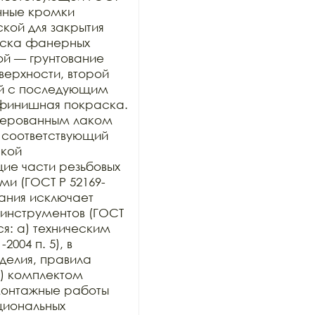
нные кромки 
ой для закрытия 
раска фанерных 
ой — грунтование 
рхности, второй 
й с последующим 
финишная покраска. 
ерованным лаком 
 соответствующий 
кой 
е части резьбовых 
и (ГОСТ Р 52169-
ания исключает 
инструментов (ГОСТ 
ся: а) техническим 
004 п. 5), в 
елия, правила 
) комплектом 
онтажные работы 
иональных 