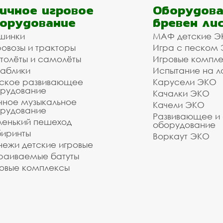
ичное игровое
Оборудова
орудование
бревен ли
шинки
МАФ детские Э
овозы и тракторы
Игра с песком
толёты и самолёты
Игровые компл
аблики
Испытание на л
ское развивающее
Карусели ЭКО
рудование
Качалки ЭКО
чное музыкальное
Качели ЭКО
рудование
Развивающее и
енький пешеход
оборудование
иринты
Воркаут ЭКО
ежи детские игровые
раиваемые батуты
овые комплексы