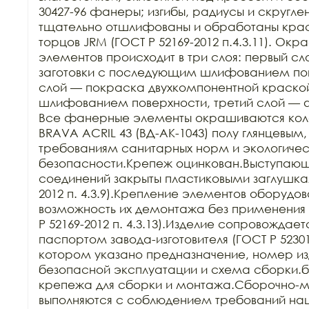
30427-96 фанеры; изгибы, радиусы и скругле
тщательно отшлифованы и обработаны краск
торцов JRM (ГОСТ Р 52169-2012 п.4.3.11). Ок
элементов происходит в три слоя: первый сл
заготовки с последующим шлифованием пове
слой — покраска двухкомпонентной краско
шлифованием поверхности, третий слой — 
Все фанерные элементы окрашиваются кол
BRAVA ACRIL 43 (ВД-АК-1043) полу глянцевым,
требованиям санитарных норм и экологичес
безопасности.Крепеж оцинкован.Выступающи
соединений закрыты пластиковыми заглушкам
2012 п. 4.3.9).Крепление элементов оборудов
возможность их демонтажа без применения 
Р 52169-2012 п. 4.3.13).Изделие сопровождает
паспортом завода-изготовителя (ГОСТ Р 52301-2
котором указано предназначение, номер изд
безопасной эксплуатации и схема сборки.б
крепежа для сборки и монтажа.Сборочно-м
выполняются с соблюдением требований нац