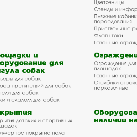
Цветочницы
Стенды и инфо
Пляжные кабинк
переодевания
Приствольные р
Флагштоки
Газонные ограж
ощадки и
Ограждени
орудование для
Ограждения для
гула собак
площадок
Газонные ограж
ьеры для собак
Столбики огра
оса препятствий для собак
парковочные
нели для собак
ки и слалом для собак
окрытия
Оборудова
наличии н
рытия детских и спортивных
ощадок
имерное покрытие пола