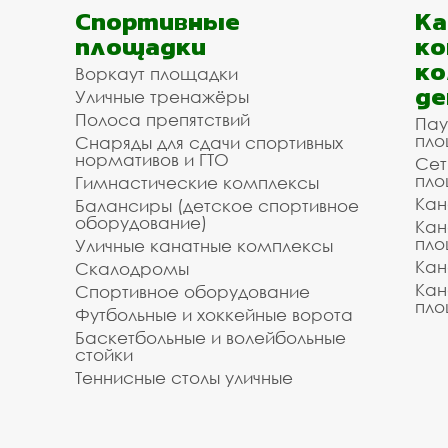
Спортивные
К
площадки
ко
ко
Воркаут площадки
де
Уличные тренажёры
Полоса препятствий
Пау
пло
Снаряды для сдачи спортивных
нормативов и ГТО
Сет
пло
Гимнастические комплексы
Кан
Балансиры (детское спортивное
оборудование)
Кан
пло
Уличные канатные комплексы
Кан
Скалодромы
Кан
Спортивное оборудование
пло
Футбольные и хоккейные ворота
Баскетбольные и волейбольные
стойки
Теннисные столы уличные