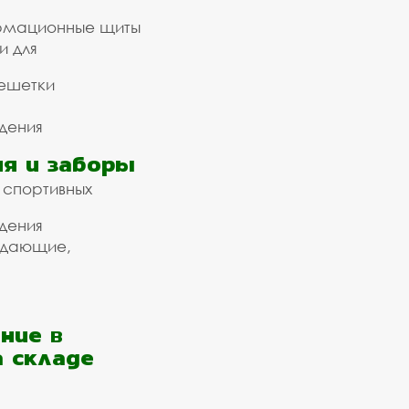
рмационные щиты
и для
ешетки
дения
я и заборы
 спортивных
дения
ждающие,
ние в
а складе