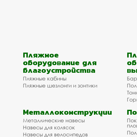
Пляжное
Пл
оборудование для
об
благоустройства
вы
Пляжные кабины
Бар
Пляжные шезлонги и зонтики
Пол
Тон
Гор
Металлоконструкции
П
Металлические навесы
Пок
пл
Навесы для колясок
Пол
Навесы для велосипедов