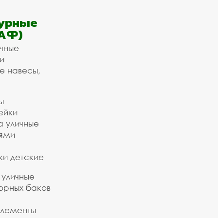
урные
АФ)
ичные
и
е навесы,
ы
ейки
а уличные
ьями
ки детские
 уличные
орных баков
элементы