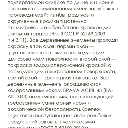
подвергаемой склейке по длине и ширине 
заготовки с применением клеев зарубежных 
производителей; изгибы, радиусы и 
скругленные кромки тщательно 
отшлифованы и обработаны краской для 
закрытия торцов JRM (ГОСТ Р 52169-2003 
п.4.3.11). Все деревянные элементы проходят 
окраску в три слоя: первый слой — 
грунтование заготовки с последующим 
шлифованием поверхности, второй слой — 
покраска вододисперсионной краской с 
последующим шлифованием поверхности, 
третий слой — финишная покраска. Все 
деревянные элементы окрашиваются 
колерованным лаком BRAVA ACRIL 43 (ВД-
АК-1043) полу глянцевым, соответствующий 
требованиям санитарных норм и 
экологической безопасности.Крепеж 
оцинкован.Выступающие части резьбовых 
соединений закрыты пластиковыми 
заглушками (ГОСТ Р 52169-2012 п. 