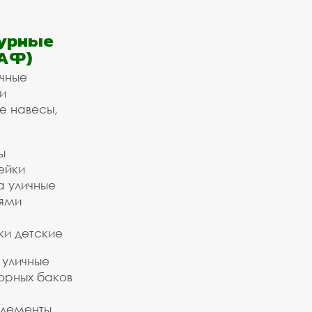
урные
АФ)
ичные
и
е навесы,
ы
ейки
а уличные
ьями
ки детские
 уличные
орных баков
элементы