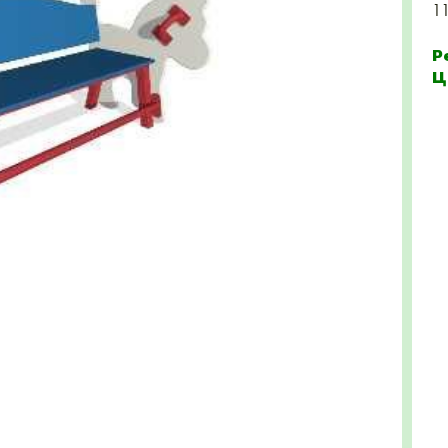
1
Р
Ц