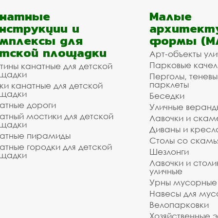
анатные
Малые
нструкции и
архитект
мплексы для
формы (М
тской площадки
Арт-объекты ул
Парковые качел
тины канатные для детской
щадки
Перголы, теневы
парклеты
ки канатные для детской
щадки
Беседки
атные дороги
Уличные веранд
атный мостики для детской
Лавочки и скам
щадки
Диваны и кресл
атные пирамиды
Столы со скам
атные городки для детской
Шезлонги
щадки
Лавочки и столи
уличные
Урны мусорные
Навесы для мус
Велопарковки
Хозяйственные 