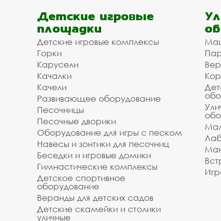
Детские игровые
Ул
площадки
об
Детские игровые комплексы
Ма
Горки
Пар
Карусели
Вер
Качалки
Кор
Качели
Дет
обо
Развивающее оборудование
Ули
Песочницы
обо
Песочные дворики
Мал
Оборудование для игры с песком
Лаб
Навесы и зонтики для песочниц
Ман
Беседки и игровые домики
Вст
Гимнастические комплексы
Игр
Детское спортивное
оборудование
Веранды для детских садов
Детские скамейки и столики
уличные