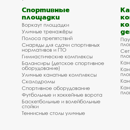
Спортивные
К
площадки
ко
ко
Воркаут площадки
де
Уличные тренажёры
Полоса препятствий
Пау
пло
Снаряды для сдачи спортивных
нормативов и ГТО
Сет
пло
Гимнастические комплексы
Кан
Балансиры (детское спортивное
оборудование)
Кан
пло
Уличные канатные комплексы
Кан
Скалодромы
Кан
Спортивное оборудование
пло
Футбольные и хоккейные ворота
Баскетбольные и волейбольные
стойки
Теннисные столы уличные