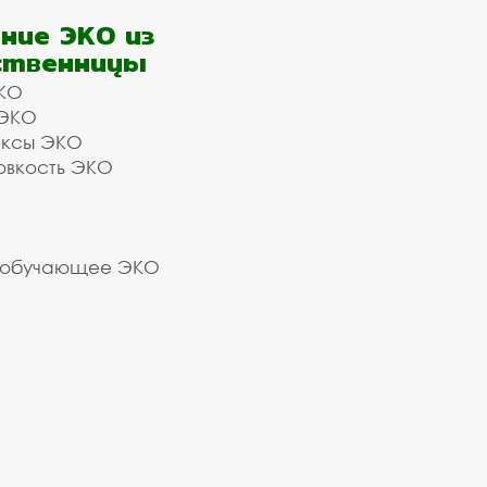
ние ЭКО из
ственницы
КО
 ЭКО
ексы ЭКО
овкость ЭКО
 обучающее ЭКО