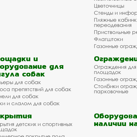
Цветочницы
Стенды и инфо
Пляжные кабинк
переодевания
Приствольные р
Флагштоки
Газонные ограж
ощадки и
Ограждени
орудование для
Ограждения для
гула собак
площадок
Газонные ограж
ьеры для собак
Столбики огра
оса препятствий для собак
парковочные
нели для собак
ки и слалом для собак
окрытия
Оборудова
наличии н
рытия детских и спортивных
ощадок
имерное покрытие пола