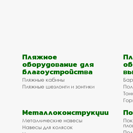
Пляжное
Пл
оборудование для
об
благоустройства
вы
Пляжные кабины
Бар
Пляжные шезлонги и зонтики
Пол
Тон
Гор
Металлоконструкции
П
Металлические навесы
Пок
пл
Навесы для колясок
Пол