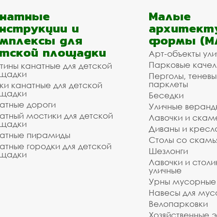
анатные
Малые
нструкции и
архитект
мплексы для
формы (М
тской площадки
Арт-объекты ул
Парковые качел
тины канатные для детской
щадки
Перголы, теневы
парклеты
ки канатные для детской
щадки
Беседки
атные дороги
Уличные веранд
атный мостики для детской
Лавочки и скам
щадки
Диваны и кресл
атные пирамиды
Столы со скам
атные городки для детской
Шезлонги
щадки
Лавочки и столи
уличные
Урны мусорные
Навесы для мус
Велопарковки
Хозяйственные 