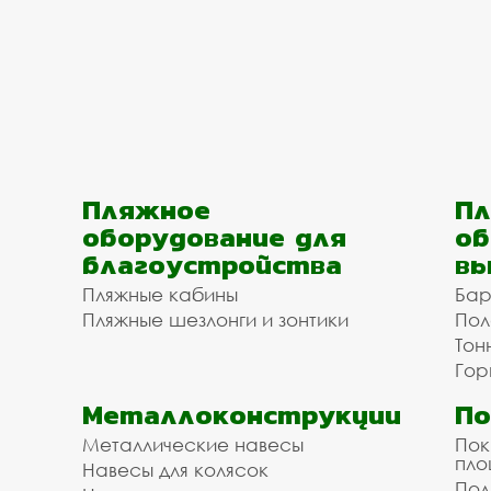
Пляжное
Пл
оборудование для
об
благоустройства
вы
Пляжные кабины
Бар
Пляжные шезлонги и зонтики
Пол
Тон
Гор
Металлоконструкции
П
Металлические навесы
Пок
пл
Навесы для колясок
Пол