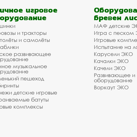
ичное игровое
Оборудова
орудование
бревен ли
шинки
МАФ детские Э
овозы и тракторы
Игра с песком
толёты и самолёты
Игровые компл
аблики
Испытание на л
ское развивающее
Карусели ЭКО
рудование
Качалки ЭКО
чное музыкальное
Качели ЭКО
рудование
Развивающее и
енький пешеход
оборудование
иринты
Воркаут ЭКО
ежи детские игровые
раиваемые батуты
овые комплексы