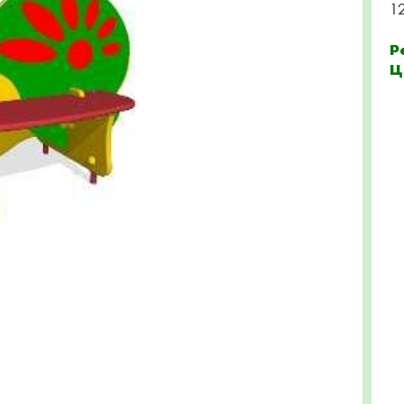
1
Р
Ц