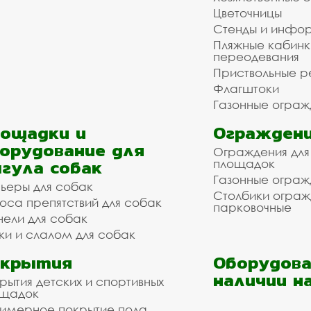
Цветочницы
Стенды и инфо
Пляжные кабинк
переодевания
Приствольные р
Флагштоки
Газонные ограж
ощадки и
Ограждени
орудование для
Ограждения для
гула собак
площадок
Газонные ограж
ьеры для собак
Столбики огра
оса препятствий для собак
парковочные
нели для собак
ки и слалом для собак
окрытия
Оборудова
наличии н
рытия детских и спортивных
ощадок
имерное покрытие пола