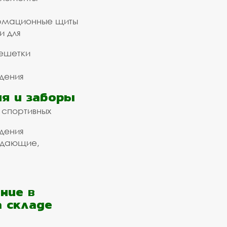
рмационные щиты
и для
ешетки
дения
я и заборы
 спортивных
дения
ждающие,
ние в
а складе