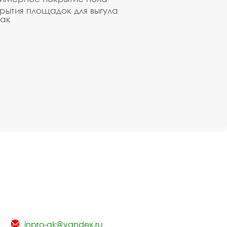
рытия площадок для выгула
ак
inpro-gk@yandex.ru