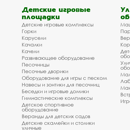
Детские игровые
Ул
площадки
об
Детские игровые комплексы
Ма
Горки
Пар
Карусели
Вер
Качалки
Кор
Качели
Дет
обо
Развивающее оборудование
Ули
Песочницы
обо
Песочные дворики
Мал
Оборудование для игры с песком
Лаб
Навесы и зонтики для песочниц
Ман
Беседки и игровые домики
Вст
Гимнастические комплексы
Игр
Детское спортивное
оборудование
Веранды для детских садов
Детские скамейки и столики
уличные