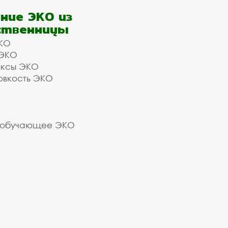
ние ЭКО из
ственницы
КО
 ЭКО
ексы ЭКО
овкость ЭКО
 обучающее ЭКО