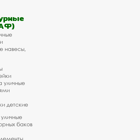
урные
АФ)
ичные
и
е навесы,
ы
ейки
а уличные
ьями
ки детские
 уличные
орных баков
элементы