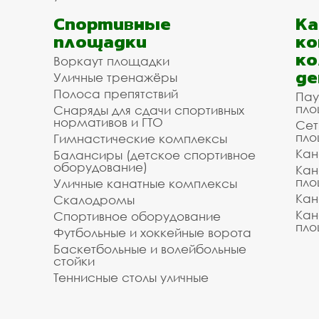
Спортивные
К
площадки
ко
ко
Воркаут площадки
де
Уличные тренажёры
Полоса препятствий
Пау
пло
Снаряды для сдачи спортивных
нормативов и ГТО
Сет
пло
Гимнастические комплексы
Кан
Балансиры (детское спортивное
оборудование)
Кан
пло
Уличные канатные комплексы
Кан
Скалодромы
Кан
Спортивное оборудование
пло
Футбольные и хоккейные ворота
Баскетбольные и волейбольные
стойки
Теннисные столы уличные