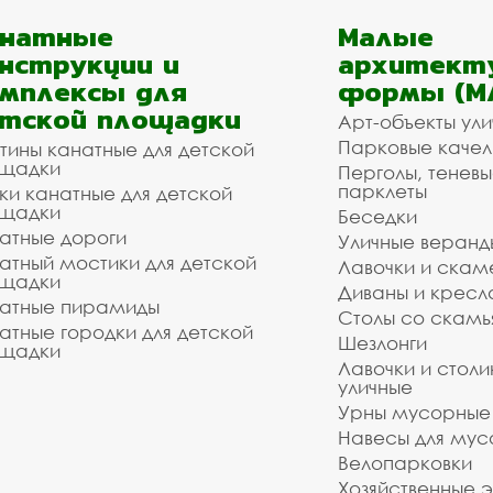
анатные
Малые
нструкции и
архитект
мплексы для
формы (М
тской площадки
Арт-объекты ул
Парковые качел
тины канатные для детской
щадки
Перголы, теневы
парклеты
ки канатные для детской
щадки
Беседки
атные дороги
Уличные веранд
атный мостики для детской
Лавочки и скам
щадки
Диваны и кресл
атные пирамиды
Столы со скам
атные городки для детской
Шезлонги
щадки
Лавочки и столи
уличные
Урны мусорные
Навесы для мус
Велопарковки
Хозяйственные 