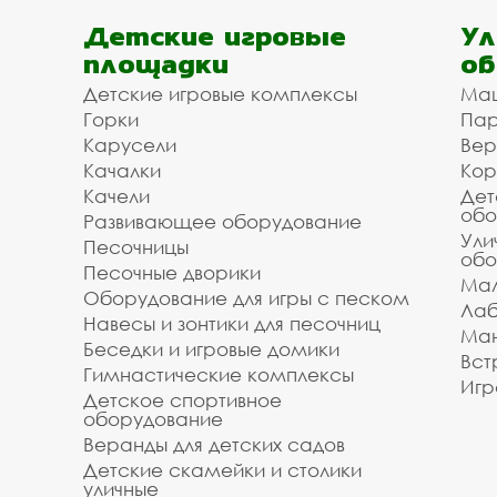
Детские игровые
Ул
площадки
об
Детские игровые комплексы
Ма
Горки
Пар
Карусели
Вер
Качалки
Кор
Качели
Дет
обо
Развивающее оборудование
Ули
Песочницы
обо
Песочные дворики
Мал
Оборудование для игры с песком
Лаб
Навесы и зонтики для песочниц
Ман
Беседки и игровые домики
Вст
Гимнастические комплексы
Игр
Детское спортивное
оборудование
Веранды для детских садов
Детские скамейки и столики
уличные