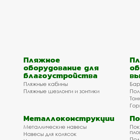
Пляжное
Пл
оборудование для
об
благоустройства
вы
Пляжные кабины
Бар
Пляжные шезлонги и зонтики
Пол
Тон
Гор
Металлоконструкции
П
Металлические навесы
Пок
пл
Навесы для колясок
Пол