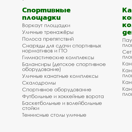
Спортивные
К
площадки
ко
ко
Воркаут площадки
де
Уличные тренажёры
Полоса препятствий
Пау
пло
Снаряды для сдачи спортивных
нормативов и ГТО
Сет
пло
Гимнастические комплексы
Кан
Балансиры (детское спортивное
оборудование)
Кан
пло
Уличные канатные комплексы
Кан
Скалодромы
Кан
Спортивное оборудование
пло
Футбольные и хоккейные ворота
Баскетбольные и волейбольные
стойки
Теннисные столы уличные