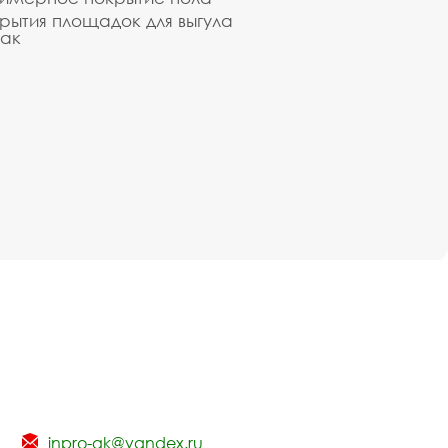
рытия площадок для выгула
ак
inpro-gk@yandex.ru