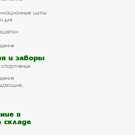
рмационные щиты
и для
ешетки
дения
я и заборы
 спортивных
дения
ждающие,
ние в
а складе