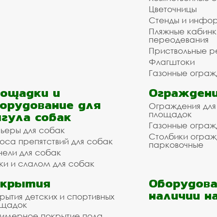
Цветочницы
Стенды и инфо
Пляжные кабинк
переодевания
Приствольные р
Флагштоки
Газонные ограж
ощадки и
Ограждени
орудование для
Ограждения для
гула собак
площадок
Газонные ограж
ьеры для собак
Столбики огра
оса препятствий для собак
парковочные
нели для собак
ки и слалом для собак
окрытия
Оборудова
наличии н
рытия детских и спортивных
ощадок
имерное покрытие пола