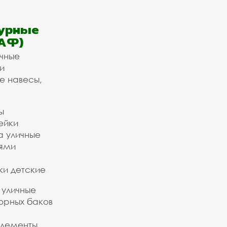
урные
АФ)
ичные
и
е навесы,
ы
ейки
а уличные
ьями
ки детские
 уличные
орных баков
элементы