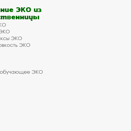
ние ЭКО из
ственницы
КО
 ЭКО
ексы ЭКО
овкость ЭКО
 обучающее ЭКО