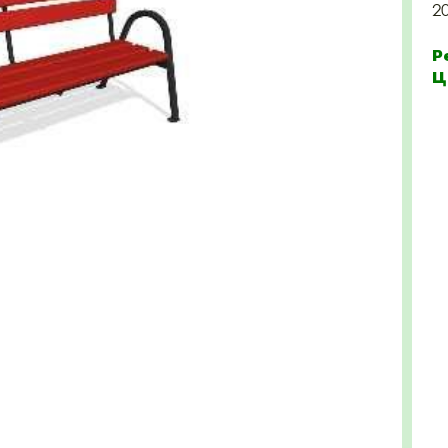
2
Р
Ц