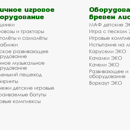
ичное игровое
Оборудова
орудование
бревен ли
шинки
МАФ детские Э
овозы и тракторы
Игра с песком
толёты и самолёты
Игровые компл
аблики
Испытание на л
ское развивающее
Карусели ЭКО
рудование
Качалки ЭКО
чное музыкальное
Качели ЭКО
рудование
Развивающее и
енький пешеход
оборудование
иринты
Воркаут ЭКО
ежи детские игровые
раиваемые батуты
овые комплексы