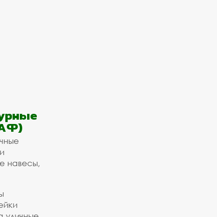
урные
АФ)
ичные
и
е навесы,
ы
ейки
а уличные