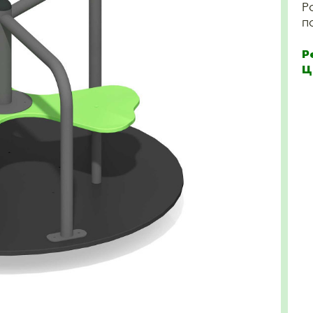
Р
п
Р
Ц