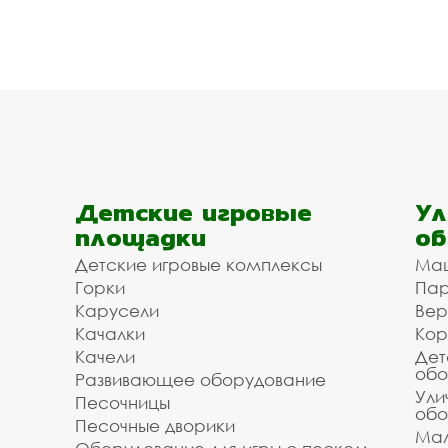
Детские игровые
Ул
площадки
об
Детские игровые комплексы
Ма
Горки
Пар
Карусели
Вер
Качалки
Кор
Качели
Дет
обо
Развивающее оборудование
Ули
Песочницы
обо
Песочные дворики
Мал