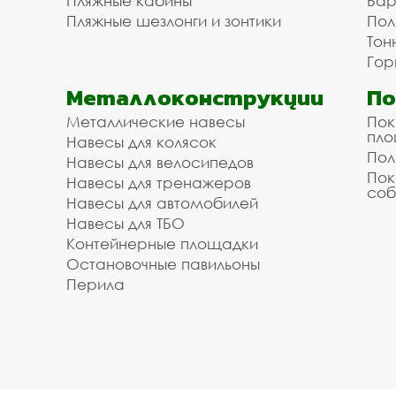
Пляжные кабины
Бар
Пляжные шезлонги и зонтики
Пол
Тон
Гор
Металлоконструкции
П
Металлические навесы
Пок
пл
Навесы для колясок
Пол
Навесы для велосипедов
Пок
Навесы для тренажеров
соб
Навесы для автомобилей
Навесы для ТБО
Контейнерные площадки
Остановочные павильоны
Перила