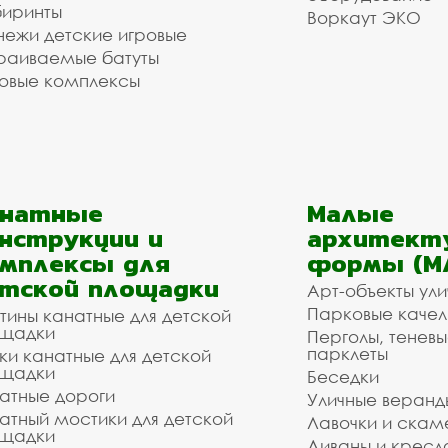
иринты
Воркаут ЭКО
ежи детские игровые
раиваемые батуты
овые комплексы
анатные
Малые
нструкции и
архитект
мплексы для
формы (М
тской площадки
Арт-объекты ул
Парковые качел
тины канатные для детской
щадки
Перголы, теневы
парклеты
ки канатные для детской
щадки
Беседки
атные дороги
Уличные веранд
атный мостики для детской
Лавочки и скам
щадки
Диваны и кресл