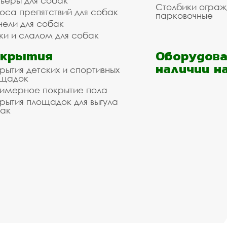
ьеры для собак
Столбики огра
оса препятствий для собак
парковочные
нели для собак
ки и слалом для собак
окрытия
Оборудова
наличии н
рытия детских и спортивных
ощадок
имерное покрытие пола
рытия площадок для выгула
ак