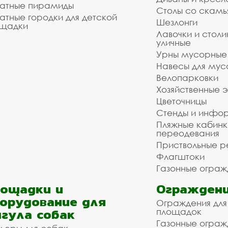
атные пирамиды
Столы со скам
атные городки для детской
Шезлонги
щадки
Лавочки и столи
уличные
Урны мусорные
Навесы для мус
Велопарковки
Хозяйственные 
Цветочницы
Стенды и инфо
Пляжные кабинк
переодевания
Приствольные р
Флагштоки
Газонные ограж
ощадки и
Ограждени
орудование для
Ограждения для
гула собак
площадок
Газонные ограж