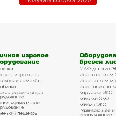
ичное игровое
Оборудова
орудование
бревен ли
шинки
МАФ детские Э
овозы и тракторы
Игра с песком
толёты и самолёты
Игровые компл
аблики
Испытание на л
ское развивающее
Карусели ЭКО
рудование
Качалки ЭКО
чное музыкальное
Качели ЭКО
рудование
Развивающее и
енький пешеход
оборудование