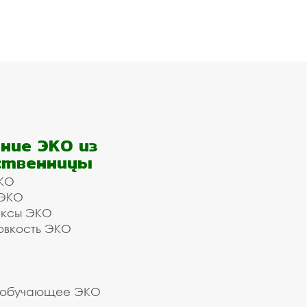
ние ЭКО из
ственницы
КО
 ЭКО
ексы ЭКО
овкость ЭКО
 обучающее ЭКО