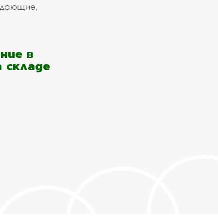
ждающие,
ние в
а складе