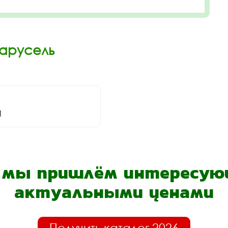
Карусель
1
- мы пришлём интересующ
актуальными ценами
Получить каталог 2026