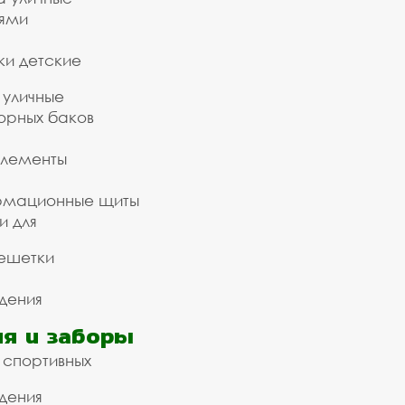
ьями
ки детские
 уличные
орных баков
элементы
рмационные щиты
и для
ешетки
дения
я и заборы
 спортивных
дения