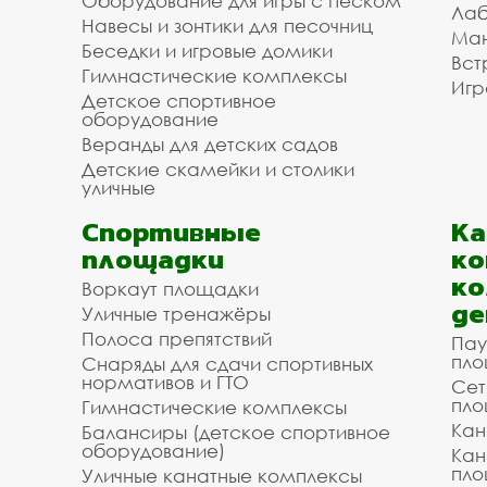
Оборудование для игры с песком
Лаб
Навесы и зонтики для песочниц
Ман
Беседки и игровые домики
Вст
Гимнастические комплексы
Игр
Детское спортивное
оборудование
Веранды для детских садов
Детские скамейки и столики
уличные
Спортивные
К
площадки
ко
ко
Воркаут площадки
де
Уличные тренажёры
Полоса препятствий
Пау
пло
Снаряды для сдачи спортивных
нормативов и ГТО
Сет
пло
Гимнастические комплексы
Кан
Балансиры (детское спортивное
оборудование)
Кан
пло
Уличные канатные комплексы