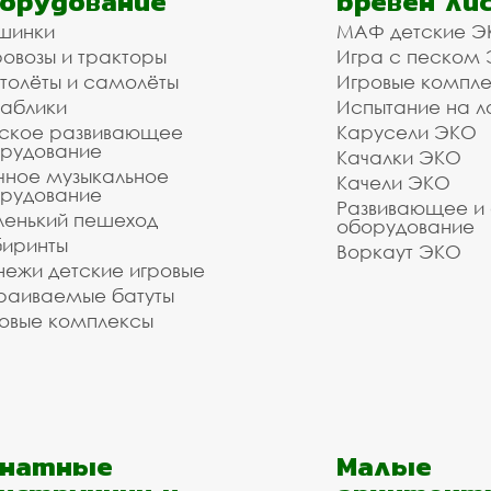
орудование
бревен ли
шинки
МАФ детские Э
овозы и тракторы
Игра с песком
толёты и самолёты
Игровые компл
аблики
Испытание на л
ское развивающее
Карусели ЭКО
рудование
Качалки ЭКО
чное музыкальное
Качели ЭКО
рудование
Развивающее и
енький пешеход
оборудование
иринты
Воркаут ЭКО
ежи детские игровые
раиваемые батуты
овые комплексы
анатные
Малые