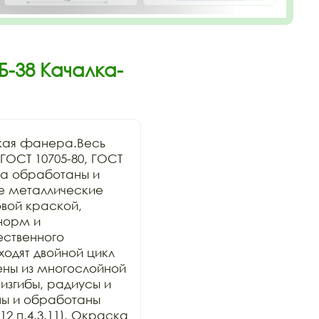
Б-38 Качалка-
кая фанера.Весь 
ОСТ 10705-80, ГОСТ 
а обработаны и 
се металлические 
ой краской, 
орм и 
ственного 
дят двойной цикл 
ны из многослойной 
изгибы, радиусы и 
ы и обработаны 
2 п.4.3.11). Окраска 