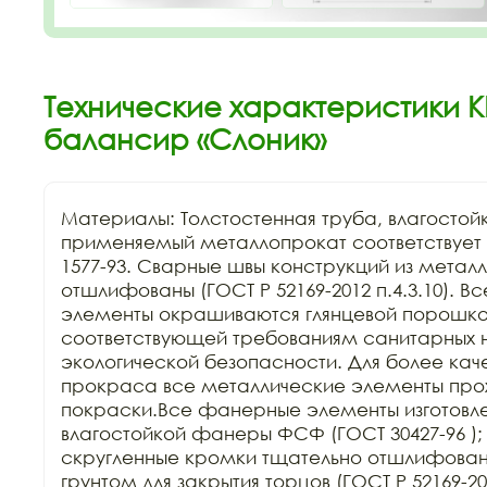
Технические характеристики К
балансир «Слоник»
Материалы: Толстостенная труба, влагостой
применяемый металлопрокат соответствует Г
1577-93. Сварные швы конструкций из металл
отшлифованы (ГОСТ Р 52169-2012 п.4.3.10). В
элементы окрашиваются глянцевой порошков
соответствующей требованиям санитарных н
экологической безопасности. Для более каче
прокраса все металлические элементы прохо
покраски.Все фанерные элементы изготовле
влагостойкой фанеры ФСФ (ГОСТ 30427-96 ); 
скругленные кромки тщательно отшлифован
грунтом для закрытия торцов (ГОСТ Р 52169-201