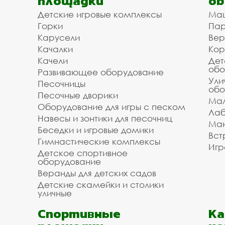
площадки
об
Детские игровые комплексы
Ма
Горки
Пар
Карусели
Вер
Качалки
Кор
Качели
Дет
обо
Развивающее оборудование
Ули
Песочницы
обо
Песочные дворики
Мал
Оборудование для игры с песком
Лаб
Навесы и зонтики для песочниц
Ман
Беседки и игровые домики
Вст
Гимнастические комплексы
Игр
Детское спортивное
оборудование
Веранды для детских садов
Детские скамейки и столики
уличные
Спортивные
К