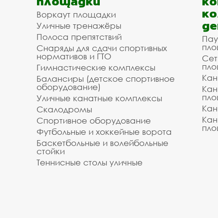
площадки
ко
ко
Воркаут площадки
де
Уличные тренажёры
Полоса препятствий
Пау
пло
Снаряды для сдачи спортивных
нормативов и ГТО
Сет
пло
Гимнастические комплексы
Кан
Балансиры (детское спортивное
оборудование)
Кан
пло
Уличные канатные комплексы
Кан
Скалодромы
Кан
Спортивное оборудование
пло
Футбольные и хоккейные ворота
Баскетбольные и волейбольные
стойки
Теннисные столы уличные