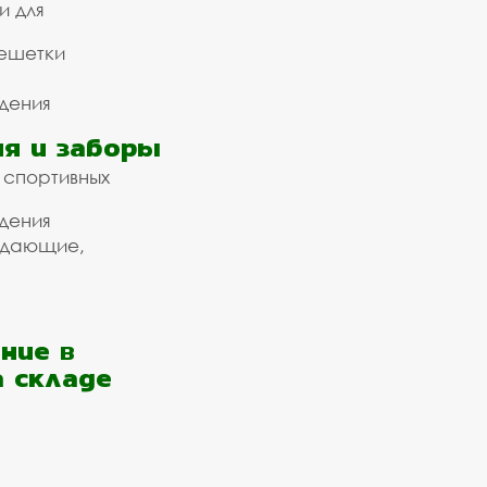
и для
ешетки
дения
я и заборы
 спортивных
дения
ждающие,
ние в
а складе