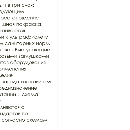
 в три слоя: 
ледующим 
осстановление 
ишная покраска. 
шиваются 
к ультрафиолету , 
м санитарных норм 
кован.Выступающие 
ковыми заглушками 
нтов оборудования 
рименения 
делие 
авода-изготовителя 
предназначение, 
тации и схема 
 
няются с 
дартов по 
и согласно схемам 