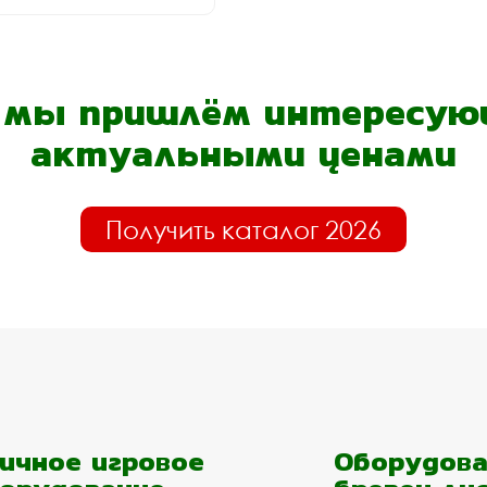
- мы пришлём интересующ
актуальными ценами
Получить каталог 2026
ичное игровое
Оборудова