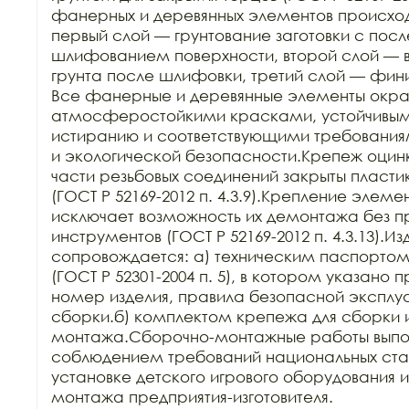
фанерных и деревянных элементов происходит
первый слой — грунтование заготовки с пос
шлифованием поверхности, второй слой — в
грунта после шлифовки, третий слой — фин
Все фанерные и деревянные элементы окра
атмосферостойкими красками, устойчивыми 
истиранию и соответствующими требования
и экологической безопасности.Крепеж оцин
части резьбовых соединений закрыты пласти
(ГОСТ Р 52169-2012 п. 4.3.9).Крепление элеме
исключает возможность их демонтажа без п
инструментов (ГОСТ Р 52169-2012 п. 4.3.13).Из
сопровождается: а) техническим паспортом з
(ГОСТ Р 52301-2004 п. 5), в котором указано 
номер изделия, правила безопасной эксплуа
сборки.б) комплектом крепежа для сборки и
монтажа.Сборочно-монтажные работы выпол
соблюдением требований национальных стан
установке детского игрового оборудования 
монтажа предприятия-изготовителя.