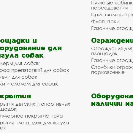
Пляжные кабинк
переодевания
Приствольные р
Флагштоки
Газонные ограж
ощадки и
Ограждени
орудование для
Ограждения для
гула собак
площадок
Газонные ограж
ьеры для собак
Столбики огра
оса препятствий для собак
парковочные
нели для собак
ки и слалом для собак
окрытия
Оборудова
наличии н
рытия детских и спортивных
ощадок
имерное покрытие пола
рытия площадок для выгула
ак