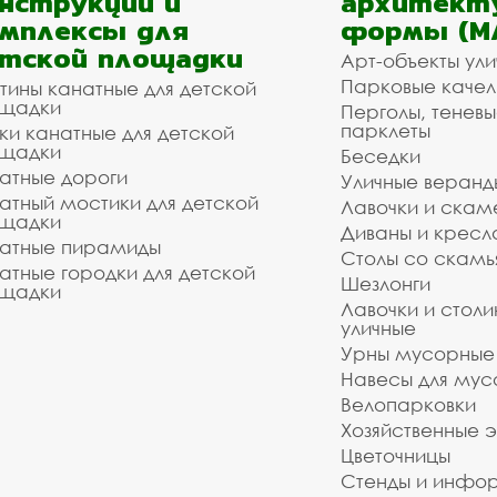
нструкции и
архитект
мплексы для
формы (М
тской площадки
Арт-объекты ул
Парковые качел
тины канатные для детской
щадки
Перголы, теневы
парклеты
ки канатные для детской
щадки
Беседки
атные дороги
Уличные веранд
атный мостики для детской
Лавочки и скам
щадки
Диваны и кресл
атные пирамиды
Столы со скам
атные городки для детской
Шезлонги
щадки
Лавочки и столи
уличные
Урны мусорные
Навесы для мус
Велопарковки
Хозяйственные 
Цветочницы
Стенды и инфо