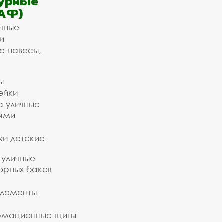
урные
АФ)
ичные
и
е навесы,
ы
ейки
а уличные
ьями
ки детские
 уличные
орных баков
элементы
рмационные щиты