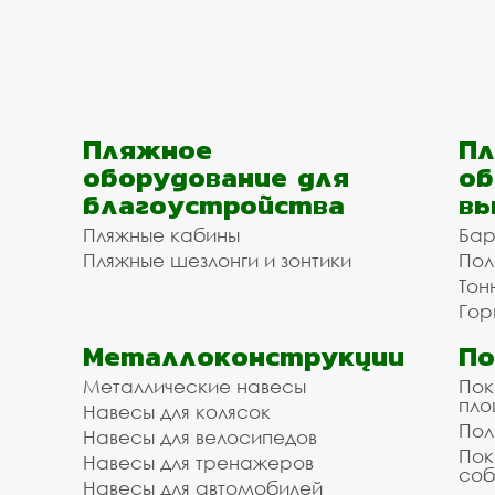
Пляжное
Пл
оборудование для
об
благоустройства
вы
Пляжные кабины
Бар
Пляжные шезлонги и зонтики
Пол
Тон
Гор
Металлоконструкции
П
Металлические навесы
Пок
пл
Навесы для колясок
Пол
Навесы для велосипедов
Пок
Навесы для тренажеров
соб
Навесы для автомобилей