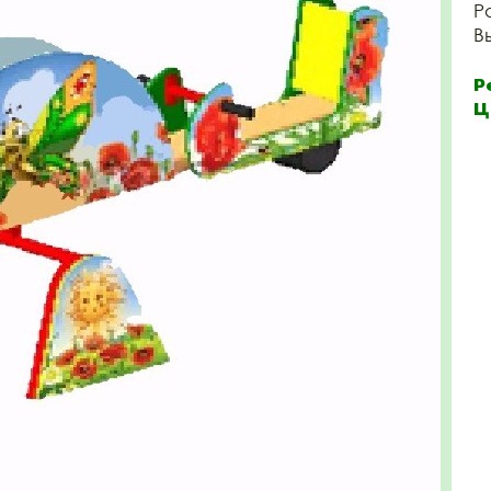
Р
В
Р
Ц