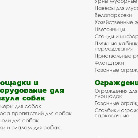
Урны мусорные
Навесы для мус
Велопарковки
Хозяйственные 
Цветочницы
Стенды и инфо
Пляжные кабинк
переодевания
Приствольные р
Флагштоки
Газонные ограж
ощадки и
Ограждени
орудование для
Ограждения для
гула собак
площадок
Газонные ограж
ьеры для собак
Столбики огра
оса препятствий для собак
парковочные
нели для собак
ки и слалом для собак