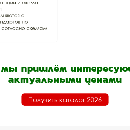
тации и схема 
 
няются с 
дартов по 
и согласно схемам 
- мы пришлём интересующ
актуальными ценами
Получить каталог 2026