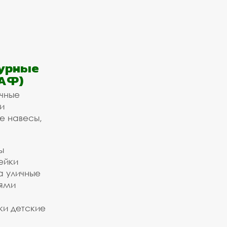
урные
АФ)
ичные
и
е навесы,
ы
ейки
а уличные
ьями
ки детские