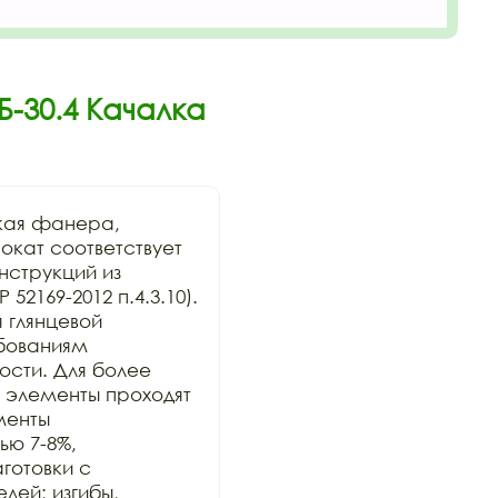
Б-30.4 Качалка
кая фанера, 
кат соответствует 
нструкций из 
169-2012 п.4.3.10). 
глянцевой 
бованиям 
сти. Для более 
элементы проходят 
енты 
ю 7-8%, 
отовки с 
ей; изгибы, 