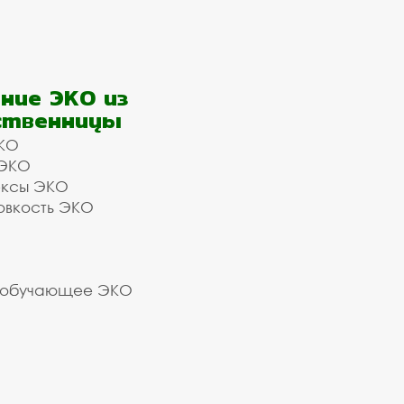
ние ЭКО из
ственницы
КО
 ЭКО
ексы ЭКО
овкость ЭКО
 обучающее ЭКО