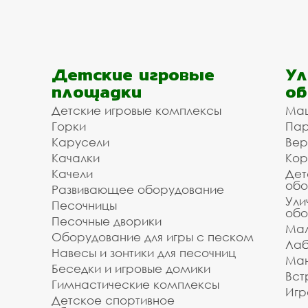
Детские игровые
Ул
площадки
об
Детские игровые комплексы
Ма
Горки
Пар
Карусели
Вер
Качалки
Кор
Качели
Дет
обо
Развивающее оборудование
Ули
Песочницы
обо
Песочные дворики
Мал
Оборудование для игры с песком
Лаб
Навесы и зонтики для песочниц
Ман
Беседки и игровые домики
Вст
Гимнастические комплексы
Игр
Детское спортивное