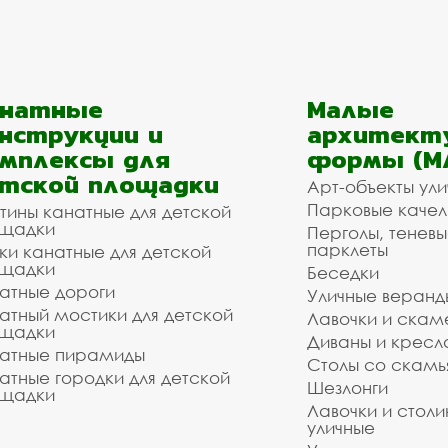
анатные
Малые
нструкции и
архитект
мплексы для
формы (М
тской площадки
Арт-объекты ул
Парковые качел
тины канатные для детской
щадки
Перголы, теневы
парклеты
ки канатные для детской
щадки
Беседки
атные дороги
Уличные веранд
атный мостики для детской
Лавочки и скам
щадки
Диваны и кресл
атные пирамиды
Столы со скам
атные городки для детской
Шезлонги
щадки
Лавочки и столи
уличные