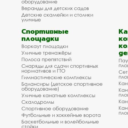
оборудование
Веранды для детских садов
Детские скамейки и столики
уличные
Спортивные
К
площадки
ко
ко
Воркаут площадки
де
Уличные тренажёры
Полоса препятствий
Пау
пло
Снаряды для сдачи спортивных
нормативов и ГТО
Сет
пло
Гимнастические комплексы
Кан
Балансиры (детское спортивное
оборудование)
Кан
пло
Уличные канатные комплексы
Кан
Скалодромы
Кан
Спортивное оборудование
пло
Футбольные и хоккейные ворота
Баскетбольные и волейбольные
стойки