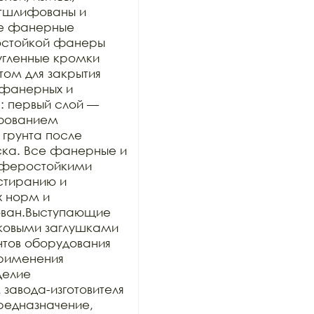
тшлифованы и 
се фанерные 
остойкой фанеры 
угленные кромки 
ом для закрытия 
 фанерных и 
: первый слой — 
фованием 
грунта после 
ка. Все фанерные и 
феростойкими 
стиранию и 
 норм и 
ован.Выступающие 
ковыми заглушками 
нтов оборудования 
рименения 
делие 
авода-изготовителя 
предназначение, 