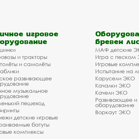
ичное игровое
Оборудова
орудование
бревен ли
шинки
МАФ детские Э
овозы и тракторы
Игра с песком
толёты и самолёты
Игровые компл
аблики
Испытание на л
ское развивающее
Карусели ЭКО
рудование
Качалки ЭКО
чное музыкальное
Качели ЭКО
рудование
Развивающее и
енький пешеход
оборудование
иринты
Воркаут ЭКО
ежи детские игровые
раиваемые батуты
овые комплексы