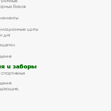
 уличные
орных баков
элементы
рмационные щиты
и для
ешетки
дения
я и заборы
 спортивных
дения
ждающие,