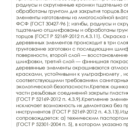
радиусы и скругленные кромки тщательно о
обработаны грунтом для закрытия торцов.В
элементы изготовлены из многослойной влаг
ФСФ (ГОСТ 30427-96 ); изгибы, радиусы и скр
тщательно отшлифованы и обработаны грунт
торцов (ГОСТ Р 52169-2012 п.4.3.11). Окраска
деревянных элементов происходит в три слоя
грунтование заготовки с последующим шли
поверхности, второй слой — восстановление 
шлифовки, третий слой — финишная покрас
деревянные элементы окрашиваются атмос
красками, устойчивыми к ультрафиолету , и
соответствующими требованиям санитарных
экологической безопасности.Крепеж оцинк
части резьбовых соединений закрыты пласти
(ГОСТ Р 52169-2012 п. 4.3.9).Крепление элеме
исключает возможность их демонтажа без п
инструментов (ГОСТ Р 52169-2012 п. 4.3.13).Из
сопровождается: а) техническим паспортом з
(ГОСТ Р 52301-2004 п. 5), в котором указано 