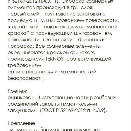
Р 52169-2012 п.4.3.11). Окраска фанерных 
элементов происходит в три слоя:

первый слой – грунтование заготовки с 
последующим шлифованием поверхности,

второй слой – покраска двухкомпонентной 
краской с последующим шлифованием

поверхности, третий слой – финишная 
покраска. Все фанерные элементы

окрашиваются краской финского 
производителя TEKNOS, соответствующей 
требованиям

санитарных норм и экологической 
безопасности.

Крепеж

оцинкован. Выступающие части резьбовых 
соединений закрыты пластиковыми

заглушками (ГОСТ Р 52169-2012 п. 4.3.9).

Крепление

элементов оборудования исключает 