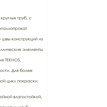
руглых труб, с 
таллопрокат 
е швы конструкций из 
таллические элементы 
я TEKNOS, 
сти. Для более 
ой цикл покраски.

йной влагостойкой, 