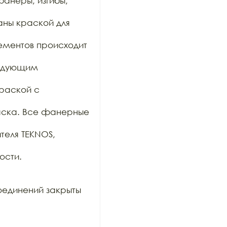
анеры; изгибы, 
ны краской для 
ементов происходит 
ледующим 
раской с 
аска. Все фанерные 
еля TEKNOS, 
сти.

единений закрыты 