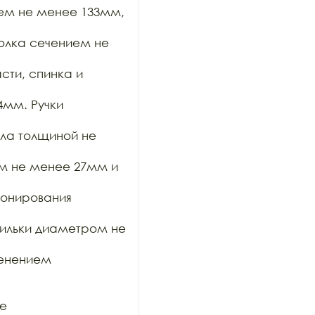
ем не менее 133мм, 
олка сечением не 
ти, спинка и 
мм. Ручки 
ла толщиной не 
м не менее 27мм и 
онирования 
ильки диаметром не 
енением 
е
