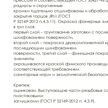
прессом и соответствующей ГОСТ 30427-96 ф
радиусы и скругленные

кромки тщательно отшлифованы и обработа
закрытия торцов JRM (ГОСТ

Р 52169-2012 п.4.3.11). Окраска фанерных эл
в три слоя:

первый слой – грунтование заготовки с пос
шлифованием поверхности,

второй слой – покраска двухкомпонентной к
последующим шлифованием

поверхности, третий слой – финишная покр
элементы

окрашиваются краской финского производит
соответствующей требованиям

санитарных норм и экологической безопасно
Крепеж

оцинкован. Выступающие части резьбовых со
пластиковыми

заглушками (ГОСТ Р 52169-2012 п. 4.3.9).
