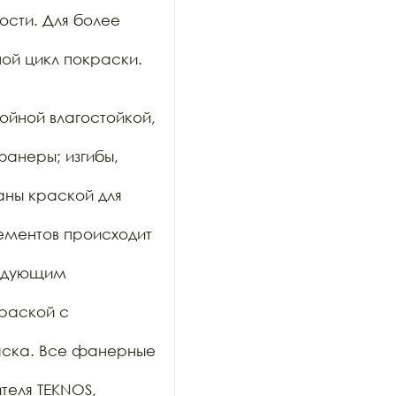
сти. Для более 
ой цикл покраски.

йной влагостойкой, 
анеры; изгибы, 
ны краской для 
ементов происходит 
ледующим 
раской с 
аска. Все фанерные 
еля TEKNOS, 