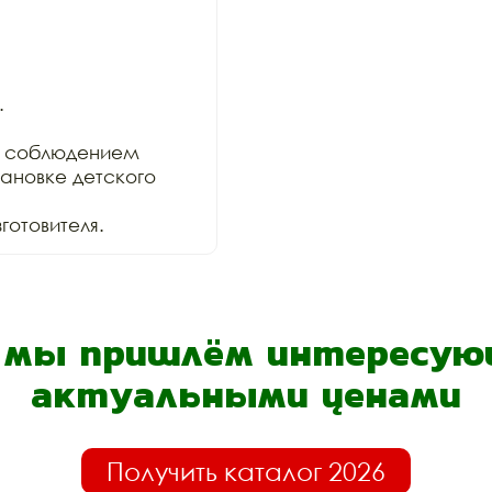


 соблюдением

ановке детского 
отовителя.
- мы пришлём интересующ
актуальными ценами
Получить каталог 2026