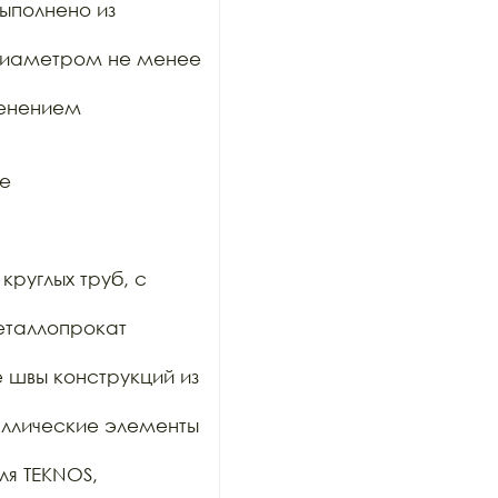
полнено из 
диаметром не менее 
енением 
е

руглых труб, с 
таллопрокат 
е швы конструкций из 
таллические элементы 
я TEKNOS, 