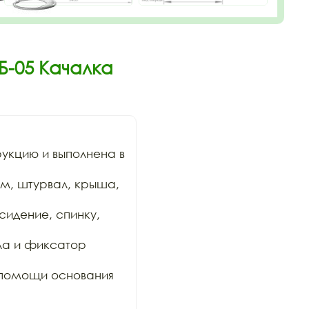
Б-05 Качалка
кцию и выполнена в 
м, штурвал, крыша, 
сидение, спинку, 
ла и фиксатор 
 помощи основания 