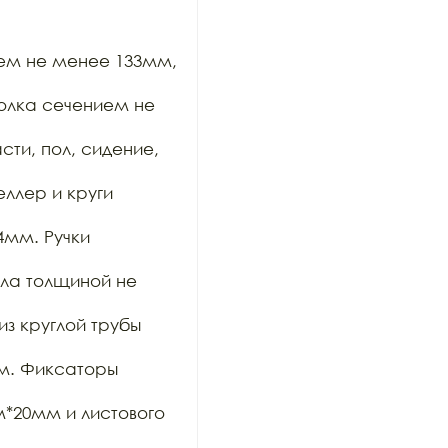
ем не менее 133мм, 
олка сечением не 
ти, пол, сидение, 
ллер и круги 
мм. Ручки 
ла толщиной не 
з круглой трубы 
м. Фиксаторы 
20мм и листового 