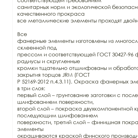
соответствующей требованиям

санитарных норм и экологической безопасно
качественного прокраса

все металлические элементы проходят двойн
Все

фанерные элементы изготовлены из многосло
склеенной под

прессом и соответствующей ГОСТ 30427-96 ф
радиусы и скругленные

кромки тщательно отшлифованы и обработа
закрытия торцов JRM (ГОСТ

Р 52169-2012 п.4.3.11). Окраска фанерных эл
в три слоя:

первый слой – грунтование заготовки с пос
шлифованием поверхности,

второй слой – покраска двухкомпонентной к
последующим шлифованием

поверхности, третий слой – финишная покр
элементы

окрашиваются краской финского производит