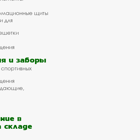
рмационные щиты
и для
ешетки
дения
я и заборы
 спортивных
дения
ждающие,
ние в
а складе