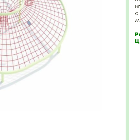
и
с
м 
Р
Ц