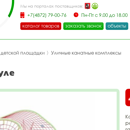
Мы на порталах поставщиков:
+7(4872) 79-00-76
Пн-Пт с 9.00 до 18.00
каталог товаров
заказать звонок
объекты
я детской площадки
〉
Уличные канатные комплексы
уле
К
р
г