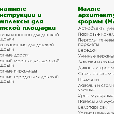
анатные
Малые
нструкции и
архитект
мплексы для
формы (М
тской площадки
Арт-объекты ул
Парковые качел
тины канатные для детской
щадки
Перголы, теневы
парклеты
ки канатные для детской
щадки
Беседки
атные дороги
Уличные веранд
атный мостики для детской
Лавочки и скам
щадки
Диваны и кресл
атные пирамиды
Столы со скам
атные городки для детской
Шезлонги
щадки
Лавочки и столи
уличные
Урны мусорные
Навесы для мус
Велопарковки
Хозяйственные 