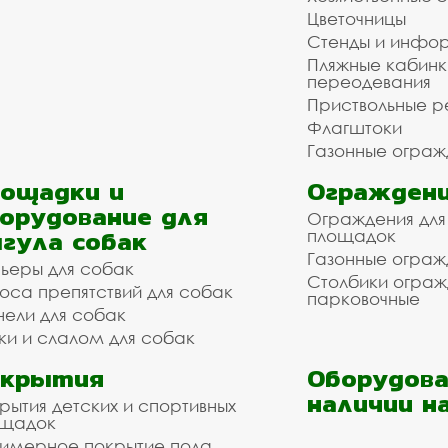
Цветочницы
Стенды и инфо
Пляжные кабинк
переодевания
Приствольные р
Флагштоки
Газонные ограж
ощадки и
Ограждени
орудование для
Ограждения для
гула собак
площадок
Газонные ограж
ьеры для собак
Столбики огра
оса препятствий для собак
парковочные
нели для собак
ки и слалом для собак
окрытия
Оборудова
наличии н
рытия детских и спортивных
ощадок
имерное покрытие пола