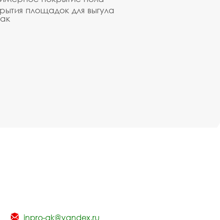
рытия площадок для выгула
ак
inpro-gk@yandex.ru