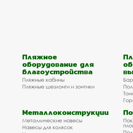
Пляжное
Пл
оборудование для
об
благоустройства
вы
Пляжные кабины
Бар
Пляжные шезлонги и зонтики
Пол
Тон
Гор
Металлоконструкции
П
Металлические навесы
Пок
пл
Навесы для колясок
Пол