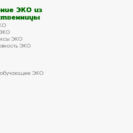
ние ЭКО из
ственницы
КО
 ЭКО
ексы ЭКО
овкость ЭКО
 обучающее ЭКО