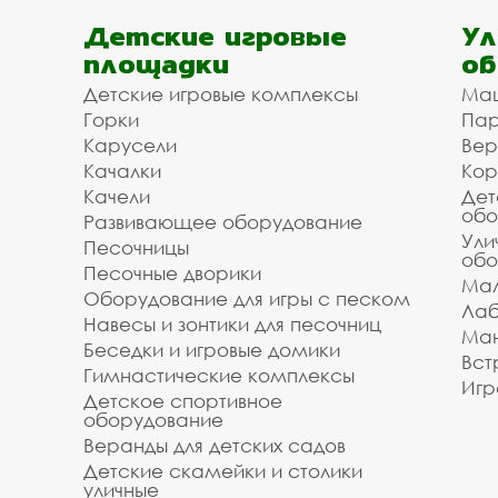
Детские игровые
Ул
площадки
об
Детские игровые комплексы
Ма
Горки
Пар
Карусели
Вер
Качалки
Кор
Качели
Дет
обо
Развивающее оборудование
Ули
Песочницы
обо
Песочные дворики
Мал
Оборудование для игры с песком
Лаб
Навесы и зонтики для песочниц
Ман
Беседки и игровые домики
Вст
Гимнастические комплексы
Игр
Детское спортивное
оборудование
Веранды для детских садов
Детские скамейки и столики
уличные