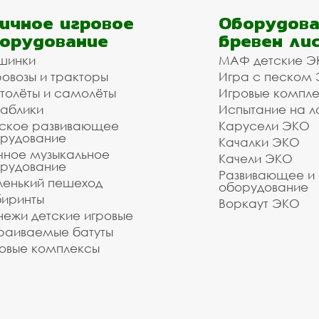
ичное игровое
Оборудова
орудование
бревен ли
шинки
МАФ детские Э
овозы и тракторы
Игра с песком
толёты и самолёты
Игровые компл
аблики
Испытание на л
ское развивающее
Карусели ЭКО
рудование
Качалки ЭКО
чное музыкальное
Качели ЭКО
рудование
Развивающее и
енький пешеход
оборудование
иринты
Воркаут ЭКО
ежи детские игровые
раиваемые батуты
овые комплексы