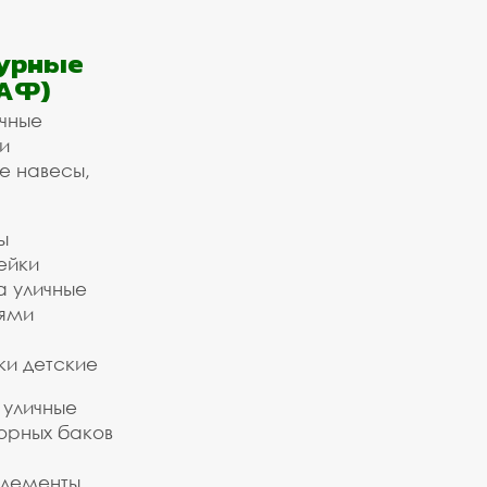
урные
АФ)
ичные
и
е навесы,
ы
ейки
а уличные
ьями
ки детские
 уличные
орных баков
элементы