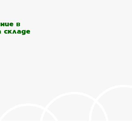
ние в
а складе