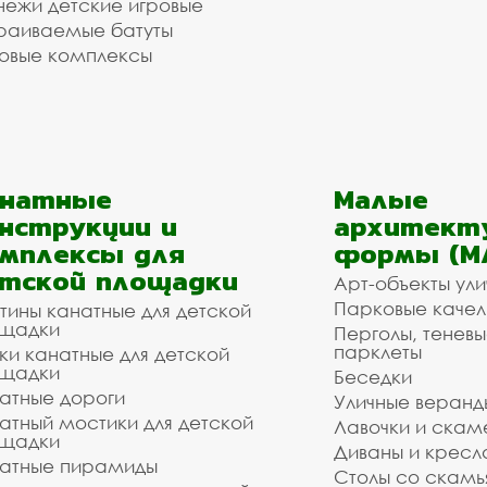
ежи детские игровые
раиваемые батуты
овые комплексы
анатные
Малые
нструкции и
архитект
мплексы для
формы (М
тской площадки
Арт-объекты ул
Парковые качел
тины канатные для детской
щадки
Перголы, теневы
парклеты
ки канатные для детской
щадки
Беседки
атные дороги
Уличные веранд
атный мостики для детской
Лавочки и скам
щадки
Диваны и кресл
атные пирамиды
Столы со скам