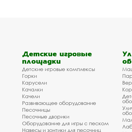
Детские игровые
Ул
площадки
об
Детские игровые комплексы
Ма
Горки
Пар
Карусели
Вер
Качалки
Кор
Качели
Дет
обо
Развивающее оборудование
Ули
Песочницы
обо
Песочные дворики
Мал
Оборудование для игры с песком
Лаб
Навесы и зонтики для песочниц