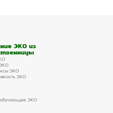
ние ЭКО из
ственницы
КО
 ЭКО
ексы ЭКО
овкость ЭКО
 обучающее ЭКО