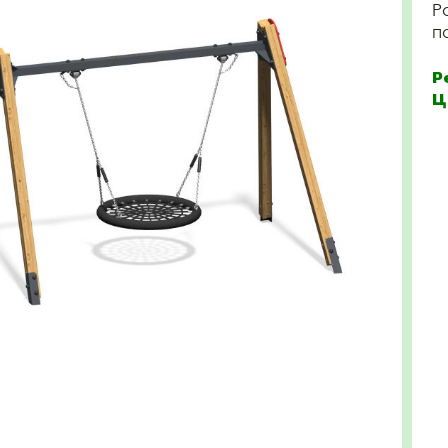
Р
п
Р
Ц