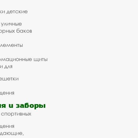
ки детские
 уличные
орных баков
элементы
рмационные щиты
и для
ешетки
дения
я и заборы
 спортивных
дения
ждающие,