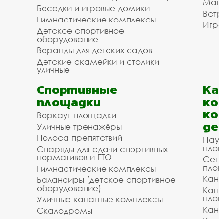
Ман
Беседки и игровые домики
Вст
Гимнастические комплексы
Игр
Детское спортивное
оборудование
Веранды для детских садов
Детские скамейки и столики
уличные
Спортивные
К
площадки
ко
ко
Воркаут площадки
де
Уличные тренажёры
Полоса препятствий
Пау
пло
Снаряды для сдачи спортивных
нормативов и ГТО
Сет
пло
Гимнастические комплексы
Кан
Балансиры (детское спортивное
оборудование)
Кан
пло
Уличные канатные комплексы
Кан
Скалодромы