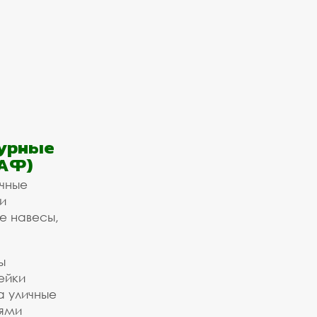
урные
АФ)
ичные
и
е навесы,
ы
ейки
а уличные
ьями