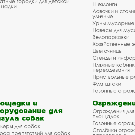
атные городки для детской
Шезлонги
щадки
Лавочки и столи
уличные
Урны мусорные
Навесы для мус
Велопарковки
Хозяйственные 
Цветочницы
Стенды и инфо
Пляжные кабинк
переодевания
Приствольные р
Флагштоки
Газонные ограж
ощадки и
Ограждени
орудование для
Ограждения для
гула собак
площадок
Газонные ограж
ьеры для собак
Столбики огра
оса препятствий для собак