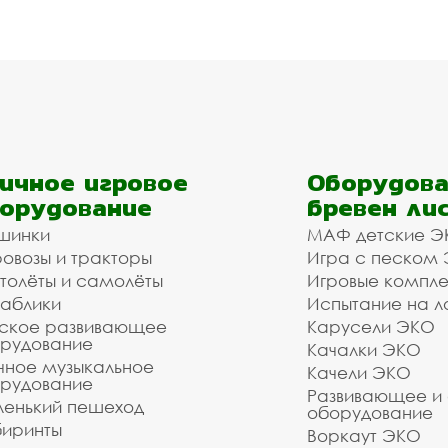
ичное игровое
Оборудова
орудование
бревен ли
шинки
МАФ детские Э
овозы и тракторы
Игра с песком
толёты и самолёты
Игровые компл
аблики
Испытание на л
ское развивающее
Карусели ЭКО
рудование
Качалки ЭКО
чное музыкальное
Качели ЭКО
рудование
Развивающее и
енький пешеход
оборудование
иринты
Воркаут ЭКО