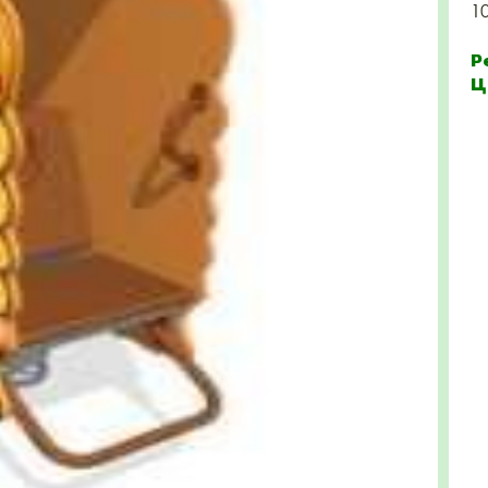
1
Р
Ц