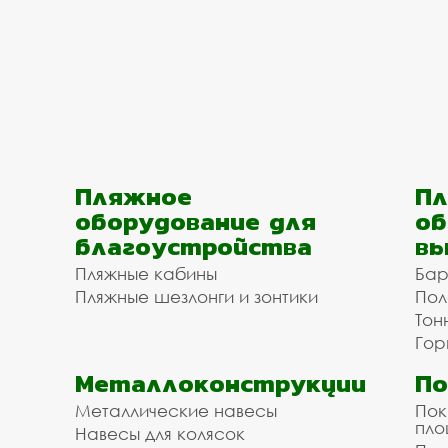
Пляжное
Пл
оборудование для
об
благоустройства
вы
Пляжные кабины
Бар
Пляжные шезлонги и зонтики
Пол
Тон
Гор
Металлоконструкции
П
Металлические навесы
Пок
пл
Навесы для колясок