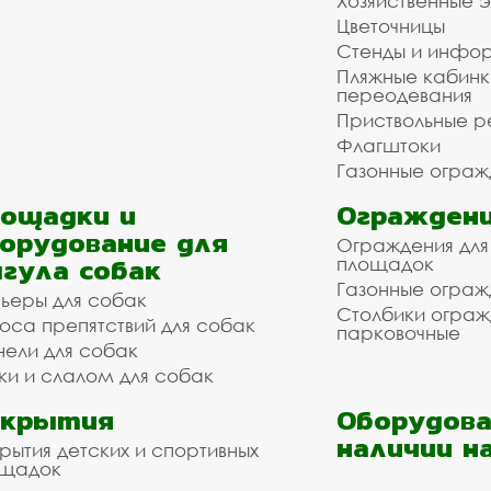
Хозяйственные 
Цветочницы
Стенды и инфо
Пляжные кабинк
переодевания
Приствольные р
Флагштоки
Газонные ограж
ощадки и
Ограждени
орудование для
Ограждения для
гула собак
площадок
Газонные ограж
ьеры для собак
Столбики огра
оса препятствий для собак
парковочные
нели для собак
ки и слалом для собак
окрытия
Оборудова
наличии н
рытия детских и спортивных
ощадок