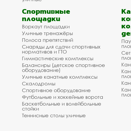
Спортивные
К
площадки
ко
ко
Воркаут площадки
де
Уличные тренажёры
Полоса препятствий
Пау
пло
Снаряды для сдачи спортивных
нормативов и ГТО
Сет
пло
Гимнастические комплексы
Кан
Балансиры (детское спортивное
оборудование)
Кан
пло
Уличные канатные комплексы
Кан
Скалодромы
Кан
Спортивное оборудование
пло
Футбольные и хоккейные ворота
Баскетбольные и волейбольные
стойки
Теннисные столы уличные