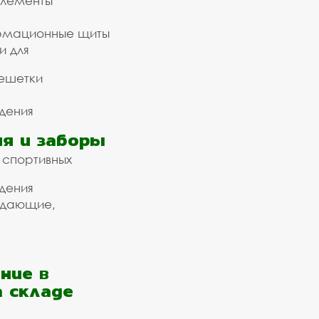
элементы
рмационные щиты
и для
ешетки
дения
я и заборы
 спортивных
дения
ждающие,
ние в
а складе