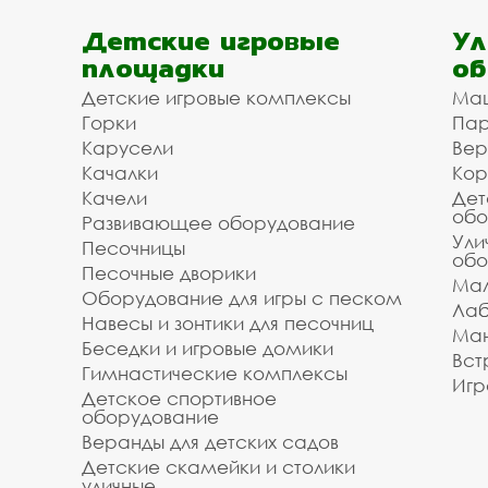
Детские игровые
Ул
площадки
об
Детские игровые комплексы
Ма
Горки
Пар
Карусели
Вер
Качалки
Кор
Качели
Дет
обо
Развивающее оборудование
Ули
Песочницы
обо
Песочные дворики
Мал
Оборудование для игры с песком
Лаб
Навесы и зонтики для песочниц
Ман
Беседки и игровые домики
Вст
Гимнастические комплексы
Игр
Детское спортивное
оборудование
Веранды для детских садов
Детские скамейки и столики
уличные