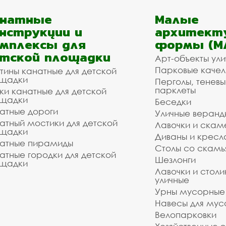
анатные
Малые
нструкции и
архитект
мплексы для
формы (М
тской площадки
Арт-объекты ул
Парковые качел
тины канатные для детской
щадки
Перголы, теневы
парклеты
ки канатные для детской
щадки
Беседки
атные дороги
Уличные веранд
атный мостики для детской
Лавочки и скам
щадки
Диваны и кресл
атные пирамиды
Столы со скам
атные городки для детской
Шезлонги
щадки
Лавочки и столи
уличные
Урны мусорные
Навесы для мус
Велопарковки