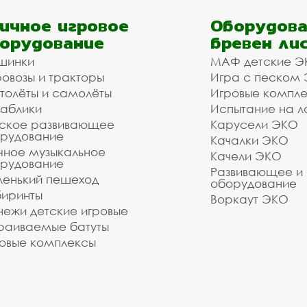
ичное игровое
Оборудова
орудование
бревен ли
шинки
МАФ детские Э
овозы и тракторы
Игра с песком
толёты и самолёты
Игровые компл
аблики
Испытание на л
ское развивающее
Карусели ЭКО
рудование
Качалки ЭКО
чное музыкальное
Качели ЭКО
рудование
Развивающее и
енький пешеход
оборудование
иринты
Воркаут ЭКО
ежи детские игровые
раиваемые батуты
овые комплексы