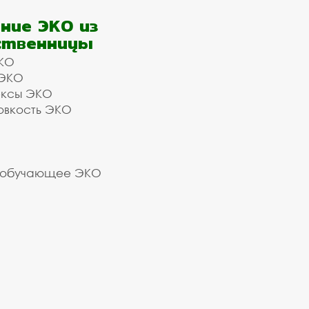
ние ЭКО из
ственницы
КО
 ЭКО
ексы ЭКО
овкость ЭКО
 обучающее ЭКО