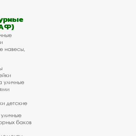
урные
АФ)
ичные
и
е навесы,
ы
ейки
а уличные
ьями
ки детские
 уличные
орных баков