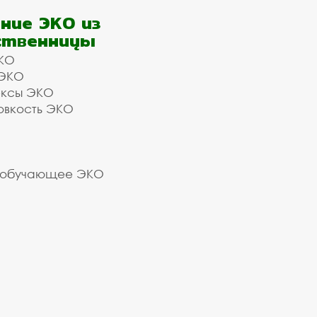
ние ЭКО из
ственницы
КО
 ЭКО
ексы ЭКО
овкость ЭКО
 обучающее ЭКО