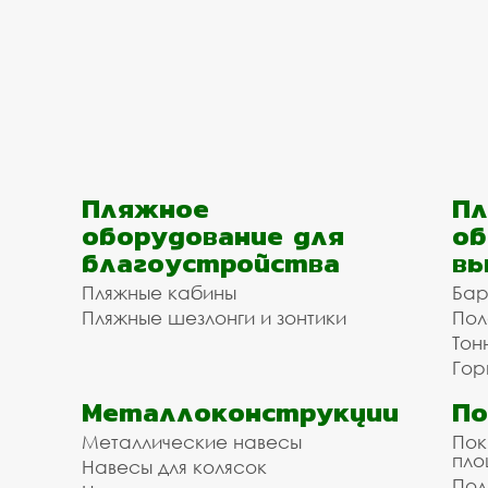
Пляжное
Пл
оборудование для
об
благоустройства
вы
Пляжные кабины
Бар
Пляжные шезлонги и зонтики
Пол
Тон
Гор
Металлоконструкции
П
Металлические навесы
Пок
пл
Навесы для колясок
Пол