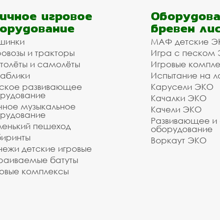
ичное игровое
Оборудова
орудование
бревен ли
шинки
МАФ детские Э
овозы и тракторы
Игра с песком
толёты и самолёты
Игровые компл
аблики
Испытание на л
ское развивающее
Карусели ЭКО
рудование
Качалки ЭКО
чное музыкальное
Качели ЭКО
рудование
Развивающее и
енький пешеход
оборудование
иринты
Воркаут ЭКО
ежи детские игровые
раиваемые батуты
овые комплексы