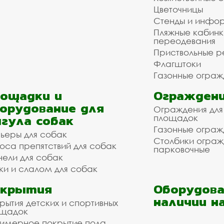
Цветочницы
Стенды и инфо
Пляжные кабинк
переодевания
Приствольные р
Флагштоки
Газонные ограж
ощадки и
Ограждени
орудование для
Ограждения для
гула собак
площадок
Газонные ограж
ьеры для собак
Столбики огра
оса препятствий для собак
парковочные
нели для собак
ки и слалом для собак
окрытия
Оборудова
наличии н
рытия детских и спортивных
ощадок
имерное покрытие пола