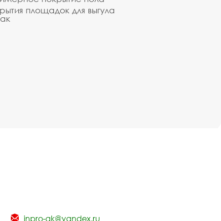
рытия площадок для выгула
ак
inpro-gk@yandex.ru