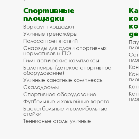
Спортивные
К
площадки
ко
ко
Воркаут площадки
де
Уличные тренажёры
Полоса препятствий
Пау
пло
Снаряды для сдачи спортивных
нормативов и ГТО
Сет
пло
Гимнастические комплексы
Кан
Балансиры (детское спортивное
оборудование)
Кан
пло
Уличные канатные комплексы
Кан
Скалодромы
Кан
Спортивное оборудование
пло
Футбольные и хоккейные ворота
Баскетбольные и волейбольные
стойки
Теннисные столы уличные