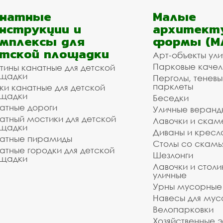
анатные
Малые
нструкции и
архитект
мплексы для
формы (М
тской площадки
Арт-объекты ул
Парковые качел
тины канатные для детской
щадки
Перголы, теневы
парклеты
ки канатные для детской
щадки
Беседки
атные дороги
Уличные веранд
атный мостики для детской
Лавочки и скам
щадки
Диваны и кресл
атные пирамиды
Столы со скам
атные городки для детской
Шезлонги
щадки
Лавочки и столи
уличные
Урны мусорные
Навесы для мус
Велопарковки
Хозяйственные 