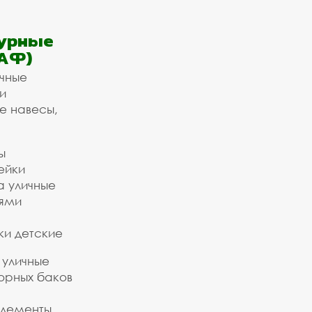
урные
АФ)
ичные
и
е навесы,
ы
ейки
а уличные
ьями
ки детские
 уличные
орных баков
элементы