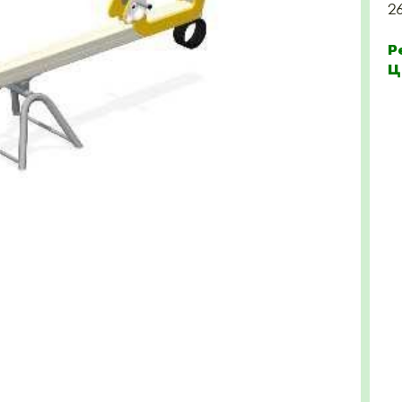
2
Р
Ц