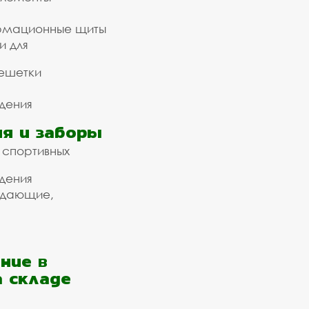
рмационные щиты
и для
ешетки
дения
я и заборы
 спортивных
дения
ждающие,
ние в
а складе