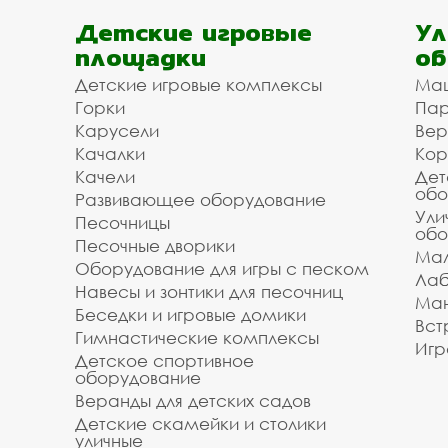
Детские игровые
Ул
площадки
об
Детские игровые комплексы
Ма
Горки
Пар
Карусели
Вер
Качалки
Кор
Качели
Дет
обо
Развивающее оборудование
Ули
Песочницы
обо
Песочные дворики
Мал
Оборудование для игры с песком
Лаб
Навесы и зонтики для песочниц
Ман
Беседки и игровые домики
Вст
Гимнастические комплексы
Игр
Детское спортивное
оборудование
Веранды для детских садов
Детские скамейки и столики
уличные