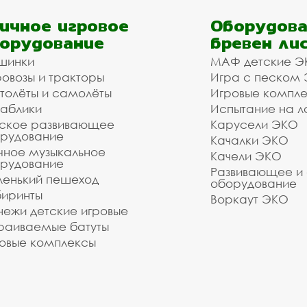
ичное игровое
Оборудова
орудование
бревен ли
шинки
МАФ детские Э
овозы и тракторы
Игра с песком
толёты и самолёты
Игровые компл
аблики
Испытание на л
ское развивающее
Карусели ЭКО
рудование
Качалки ЭКО
чное музыкальное
Качели ЭКО
рудование
Развивающее и
енький пешеход
оборудование
иринты
Воркаут ЭКО
ежи детские игровые
раиваемые батуты
овые комплексы