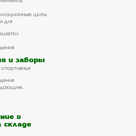
элементы
рмационные щиты
и для
ешетки
дения
я и заборы
 спортивных
дения
ждающие,
ние в
а складе