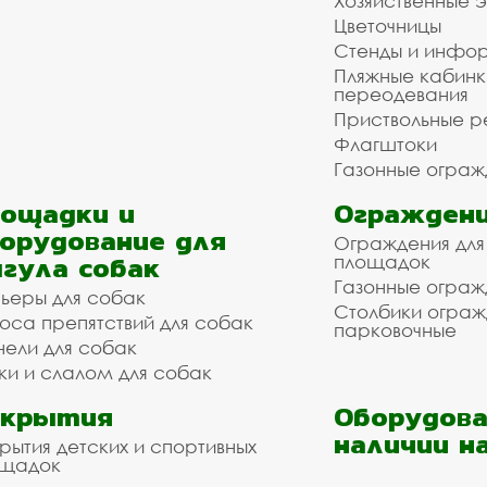
Хозяйственные 
Цветочницы
Стенды и инфо
Пляжные кабинк
переодевания
Приствольные р
Флагштоки
Газонные ограж
ощадки и
Ограждени
орудование для
Ограждения для
гула собак
площадок
Газонные ограж
ьеры для собак
Столбики огра
оса препятствий для собак
парковочные
нели для собак
ки и слалом для собак
окрытия
Оборудова
наличии н
рытия детских и спортивных
ощадок