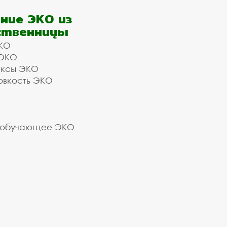
ние ЭКО из
ственницы
КО
 ЭКО
ексы ЭКО
овкость ЭКО
 обучающее ЭКО