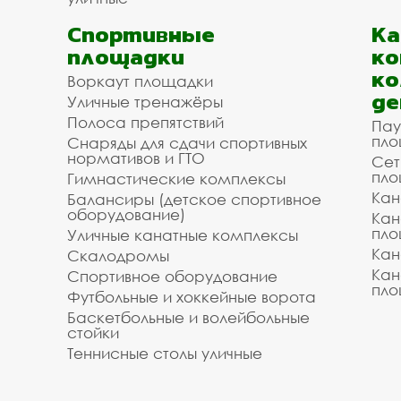
Спортивные
К
площадки
ко
ко
Воркаут площадки
де
Уличные тренажёры
Полоса препятствий
Пау
пло
Снаряды для сдачи спортивных
нормативов и ГТО
Сет
пло
Гимнастические комплексы
Кан
Балансиры (детское спортивное
оборудование)
Кан
пло
Уличные канатные комплексы
Кан
Скалодромы
Кан
Спортивное оборудование
пло
Футбольные и хоккейные ворота
Баскетбольные и волейбольные
стойки
Теннисные столы уличные