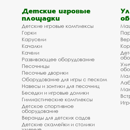
Детские игровые
Ул
площадки
об
Детские игровые комплексы
Ма
Горки
Пар
Карусели
Вер
Качалки
Кор
Качели
Дет
обо
Развивающее оборудование
Ули
Песочницы
обо
Песочные дворики
Мал
Оборудование для игры с песком
Лаб
Навесы и зонтики для песочниц
Ман
Беседки и игровые домики
Вст
Гимнастические комплексы
Игр
Детское спортивное
оборудование
Веранды для детских садов
Детские скамейки и столики
уличные