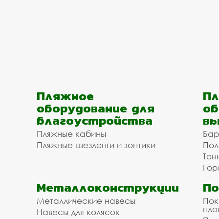
Пляжное
Пл
оборудование для
об
благоустройства
вы
Пляжные кабины
Бар
Пляжные шезлонги и зонтики
Пол
Тон
Гор
Металлоконструкции
П
Металлические навесы
Пок
пл
Навесы для колясок