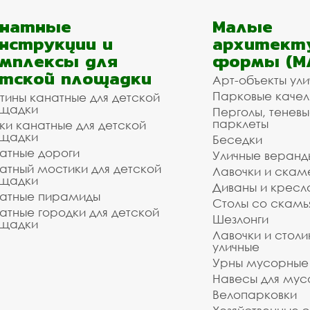
анатные
Малые
нструкции и
архитект
мплексы для
формы (М
тской площадки
Арт-объекты ул
Парковые качел
тины канатные для детской
щадки
Перголы, теневы
парклеты
ки канатные для детской
щадки
Беседки
атные дороги
Уличные веранд
атный мостики для детской
Лавочки и скам
щадки
Диваны и кресл
атные пирамиды
Столы со скам
атные городки для детской
Шезлонги
щадки
Лавочки и столи
уличные
Урны мусорные
Навесы для мус
Велопарковки