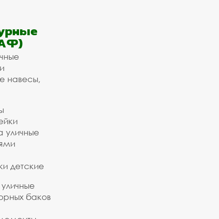
урные
АФ)
ичные
и
е навесы,
ы
ейки
а уличные
ьями
ки детские
 уличные
орных баков