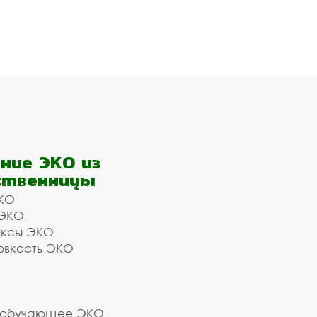
ние ЭКО из
ственницы
КО
 ЭКО
ексы ЭКО
овкость ЭКО
 обучающее ЭКО