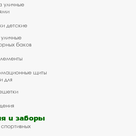
а уличные
ьями
ки детские
 уличные
орных баков
элементы
рмационные щиты
и для
ешетки
дения
я и заборы
 спортивных