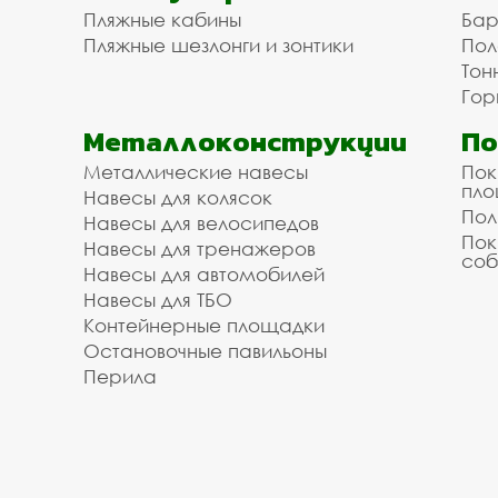
Пляжные кабины
Бар
Пляжные шезлонги и зонтики
Пол
Тон
Гор
Металлоконструкции
П
Металлические навесы
Пок
пл
Навесы для колясок
Пол
Навесы для велосипедов
Пок
Навесы для тренажеров
соб
Навесы для автомобилей
Навесы для ТБО
Контейнерные площадки
Остановочные павильоны
Перила