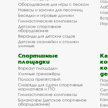
Мал
Оборудование для игры с песком
Лаб
Навесы и зонтики для песочниц
Ман
Беседки и игровые домики
Вст
Гимнастические комплексы
Игр
Детское спортивное
оборудование
Веранды для детских садов
Детские скамейки и столики
уличные
Спортивные
К
площадки
ко
ко
Воркаут площадки
де
Уличные тренажёры
Полоса препятствий
Пау
пло
Снаряды для сдачи спортивных
нормативов и ГТО
Сет
пло
Гимнастические комплексы
Кан
Балансиры (детское спортивное
оборудование)
Кан