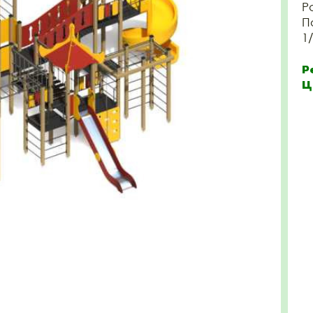
Р
П
1
Р
Ц