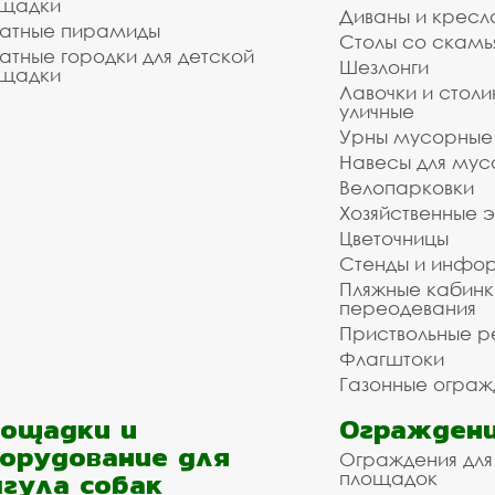
щадки
Диваны и кресл
атные пирамиды
Столы со скам
атные городки для детской
Шезлонги
щадки
Лавочки и столи
уличные
Урны мусорные
Навесы для мус
Велопарковки
Хозяйственные 
Цветочницы
Стенды и инфо
Пляжные кабинк
переодевания
Приствольные р
Флагштоки
Газонные ограж
ощадки и
Ограждени
орудование для
Ограждения для
гула собак
площадок