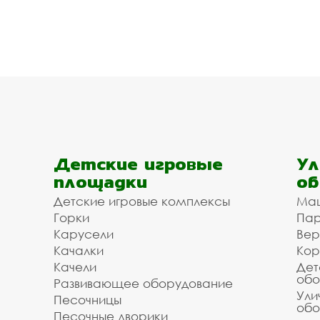
Детские игровые
Ул
площадки
об
Детские игровые комплексы
Ма
Горки
Пар
Карусели
Вер
Качалки
Кор
Качели
Дет
обо
Развивающее оборудование
Ули
Песочницы
обо
Песочные дворики