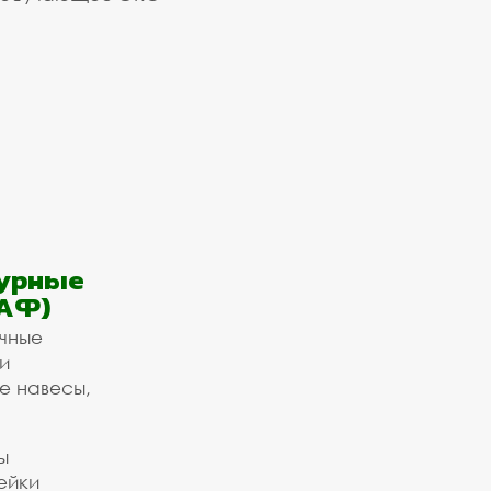
урные
АФ)
ичные
и
е навесы,
ы
ейки