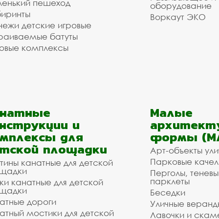
енький пешеход
оборудование
иринты
Воркаут ЭКО
ежи детские игровые
раиваемые батуты
овые комплексы
анатные
Малые
нструкции и
архитект
мплексы для
формы (М
тской площадки
Арт-объекты ул
Парковые качел
тины канатные для детской
щадки
Перголы, теневы
парклеты
ки канатные для детской
щадки
Беседки
атные дороги
Уличные веранд
атный мостики для детской
Лавочки и скам