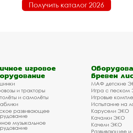
Получить каталог 2026
ичное игровое
Оборудова
орудование
бревен ли
шинки
МАФ детские Э
овозы и тракторы
Игра с песком
толёты и самолёты
Игровые компл
аблики
Испытание на л
ское развивающее
Карусели ЭКО
рудование
Качалки ЭКО
чное музыкальное
Качели ЭКО
рудование
Развивающее и