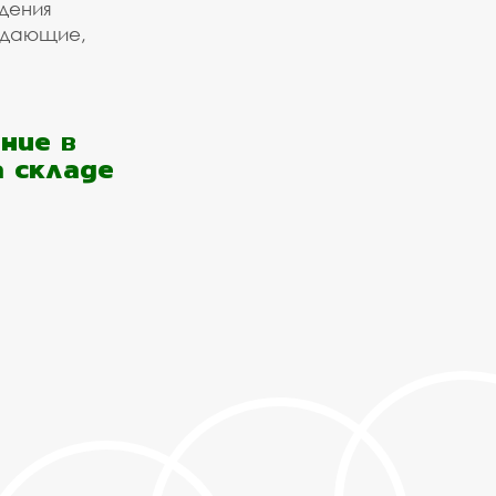
дения
ждающие,
ние в
а складе