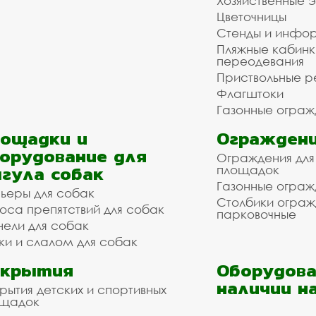
Хозяйственные 
Цветочницы
Стенды и инфо
Пляжные кабинк
переодевания
Приствольные р
Флагштоки
Газонные ограж
ощадки и
Ограждени
орудование для
Ограждения для
гула собак
площадок
Газонные ограж
ьеры для собак
Столбики огра
оса препятствий для собак
парковочные
нели для собак
ки и слалом для собак
окрытия
Оборудова
наличии н
рытия детских и спортивных
ощадок