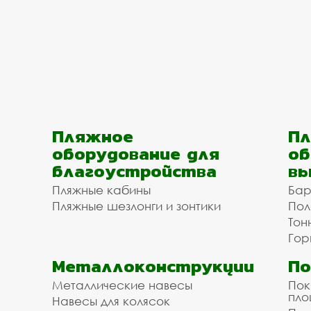
Пляжное
Пл
оборудование для
об
благоустройства
вы
Пляжные кабины
Бар
Пляжные шезлонги и зонтики
Пол
Тон
Гор
Металлоконструкции
П
Металлические навесы
Пок
пл
Навесы для колясок