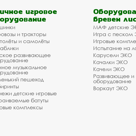
ичное игровое
Оборудова
орудование
бревен ли
шинки
МАФ детские Э
овозы и тракторы
Игра с песком
толёты и самолёты
Игровые компл
аблики
Испытание на л
ское развивающее
Карусели ЭКО
рудование
Качалки ЭКО
чное музыкальное
Качели ЭКО
рудование
Развивающее и
енький пешеход
оборудование
иринты
Воркаут ЭКО
ежи детские игровые
раиваемые батуты
овые комплексы