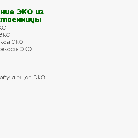
ние ЭКО из
ственницы
КО
 ЭКО
ексы ЭКО
овкость ЭКО
 обучающее ЭКО