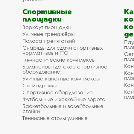
Спортивные
К
площадки
ко
ко
Воркаут площадки
де
Уличные тренажёры
Полоса препятствий
Пау
пло
Снаряды для сдачи спортивных
нормативов и ГТО
Сет
пло
Гимнастические комплексы
Кан
Балансиры (детское спортивное
оборудование)
Кан
пло
Уличные канатные комплексы
Кан
Скалодромы
Кан
Спортивное оборудование
пло
Футбольные и хоккейные ворота
Баскетбольные и волейбольные
стойки
Теннисные столы уличные