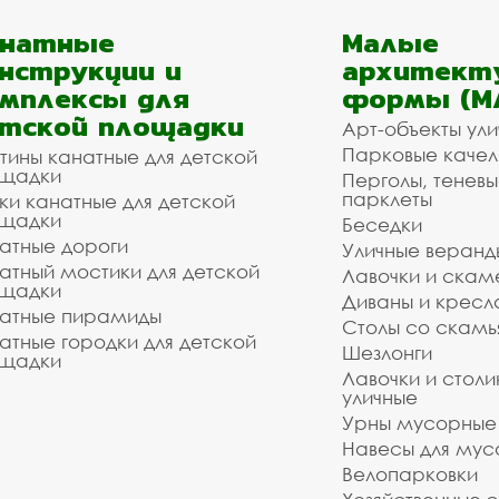
анатные
Малые
нструкции и
архитект
мплексы для
формы (М
тской площадки
Арт-объекты ул
Парковые качел
тины канатные для детской
щадки
Перголы, теневы
парклеты
ки канатные для детской
щадки
Беседки
атные дороги
Уличные веранд
атный мостики для детской
Лавочки и скам
щадки
Диваны и кресл
атные пирамиды
Столы со скам
атные городки для детской
Шезлонги
щадки
Лавочки и столи
уличные
Урны мусорные
Навесы для мус
Велопарковки