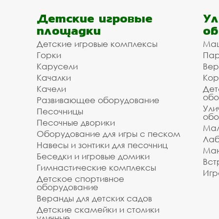
Детские игровые
Ул
площадки
об
Детские игровые комплексы
Ма
Горки
Пар
Карусели
Вер
Качалки
Кор
Качели
Дет
обо
Развивающее оборудование
Ули
Песочницы
обо
Песочные дворики
Мал
Оборудование для игры с песком
Лаб
Навесы и зонтики для песочниц
Ман
Беседки и игровые домики
Вст
Гимнастические комплексы
Игр
Детское спортивное
оборудование
Веранды для детских садов
Детские скамейки и столики
уличные