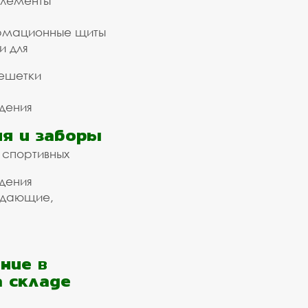
элементы
рмационные щиты
и для
ешетки
дения
я и заборы
 спортивных
дения
ждающие,
ние в
а складе