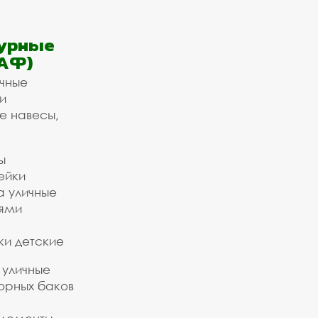
урные
АФ)
ичные
и
е навесы,
ы
ейки
а уличные
ьями
ки детские
 уличные
орных баков