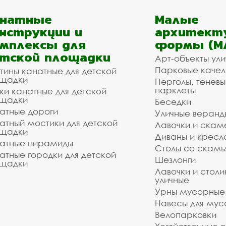
анатные
Малые
нструкции и
архитект
мплексы для
формы (М
тской площадки
Арт-объекты ул
Парковые качел
тины канатные для детской
щадки
Перголы, теневы
парклеты
ки канатные для детской
щадки
Беседки
атные дороги
Уличные веранд
атный мостики для детской
Лавочки и скам
щадки
Диваны и кресл
атные пирамиды
Столы со скам
атные городки для детской
Шезлонги
щадки
Лавочки и столи
уличные
Урны мусорные
Навесы для мус
Велопарковки