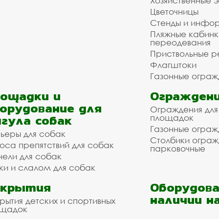
Хозяйственные 
Цветочницы
Стенды и инфо
Пляжные кабинк
переодевания
Приствольные р
Флагштоки
Газонные ограж
ощадки и
Ограждени
орудование для
Ограждения для
гула собак
площадок
Газонные ограж
ьеры для собак
Столбики огра
оса препятствий для собак
парковочные
нели для собак
ки и слалом для собак
окрытия
Оборудова
наличии н
рытия детских и спортивных
ощадок