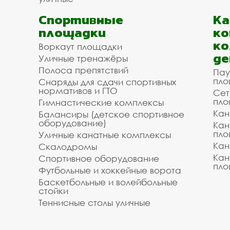
Спортивные
К
площадки
ко
ко
Воркаут площадки
де
Уличные тренажёры
Полоса препятствий
Пау
пло
Снаряды для сдачи спортивных
нормативов и ГТО
Сет
пло
Гимнастические комплексы
Кан
Балансиры (детское спортивное
оборудование)
Кан
пло
Уличные канатные комплексы
Кан
Скалодромы
Кан
Спортивное оборудование
пло
Футбольные и хоккейные ворота
Баскетбольные и волейбольные
стойки
Теннисные столы уличные