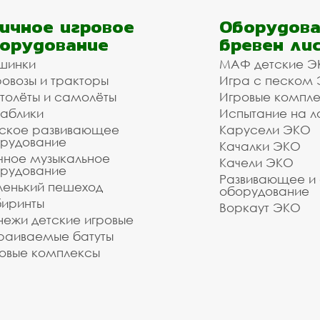
ичное игровое
Оборудова
орудование
бревен ли
шинки
МАФ детские Э
овозы и тракторы
Игра с песком
толёты и самолёты
Игровые компл
аблики
Испытание на л
ское развивающее
Карусели ЭКО
рудование
Качалки ЭКО
чное музыкальное
Качели ЭКО
рудование
Развивающее и
енький пешеход
оборудование
иринты
Воркаут ЭКО
ежи детские игровые
раиваемые батуты
овые комплексы