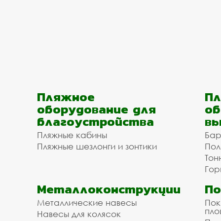
Пляжное
Пл
оборудование для
об
благоустройства
вы
Пляжные кабины
Бар
Пляжные шезлонги и зонтики
Пол
Тон
Гор
Металлоконструкции
П
Металлические навесы
Пок
пл
Навесы для колясок