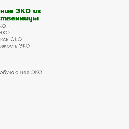
ние ЭКО из
ственницы
КО
 ЭКО
ексы ЭКО
овкость ЭКО
 обучающее ЭКО