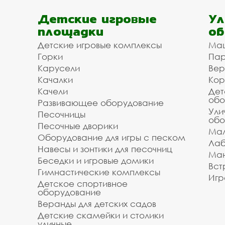
Детские игровые
Ул
площадки
об
Детские игровые комплексы
Ма
Горки
Пар
Карусели
Вер
Качалки
Кор
Качели
Дет
обо
Развивающее оборудование
Ули
Песочницы
обо
Песочные дворики
Мал
Оборудование для игры с песком
Лаб
Навесы и зонтики для песочниц
Ман
Беседки и игровые домики
Вст
Гимнастические комплексы
Игр
Детское спортивное
оборудование
Веранды для детских садов
Детские скамейки и столики
уличные