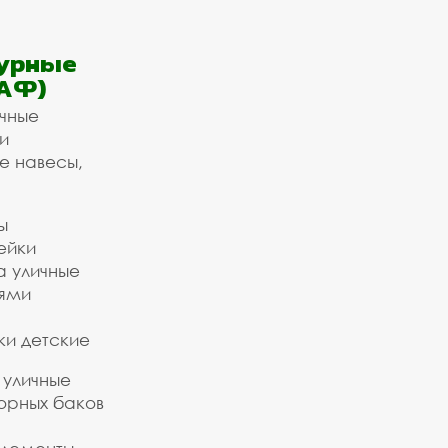
урные
АФ)
ичные
и
е навесы,
ы
ейки
а уличные
ьями
ки детские
 уличные
орных баков