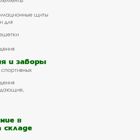
элементы
рмационные щиты
и для
ешетки
дения
я и заборы
 спортивных
дения
ждающие,
ние в
а складе