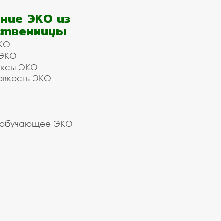
ние ЭКО из
ственницы
КО
 ЭКО
ексы ЭКО
овкость ЭКО
 обучающее ЭКО