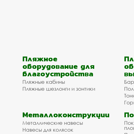
Пляжное
Пл
оборудование для
об
благоустройства
вы
Пляжные кабины
Бар
Пляжные шезлонги и зонтики
Пол
Тон
Гор
Металлоконструкции
П
Металлические навесы
Пок
пл
Навесы для колясок