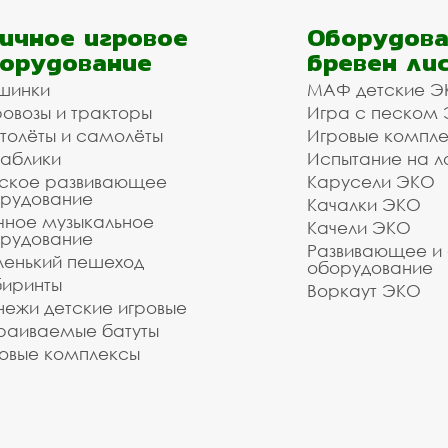
ичное игровое
Оборудова
орудование
бревен ли
шинки
МАФ детские Э
овозы и тракторы
Игра с песком
толёты и самолёты
Игровые компл
аблики
Испытание на л
ское развивающее
Карусели ЭКО
рудование
Качалки ЭКО
чное музыкальное
Качели ЭКО
рудование
Развивающее и
енький пешеход
оборудование
иринты
Воркаут ЭКО
ежи детские игровые
раиваемые батуты
овые комплексы