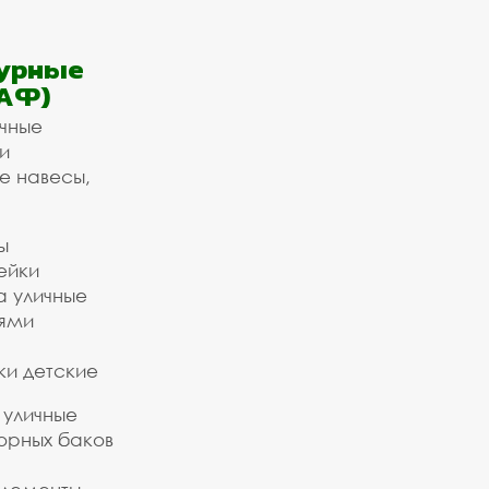
урные
АФ)
ичные
и
е навесы,
ы
ейки
а уличные
ьями
ки детские
 уличные
орных баков