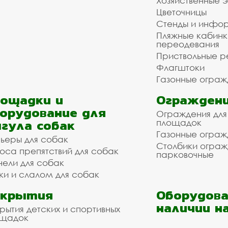
Хозяйственные 
Цветочницы
Стенды и инфо
Пляжные кабинк
переодевания
Приствольные р
Флагштоки
Газонные ограж
ощадки и
Ограждени
орудование для
Ограждения для
гула собак
площадок
Газонные ограж
ьеры для собак
Столбики огра
оса препятствий для собак
парковочные
нели для собак
ки и слалом для собак
окрытия
Оборудова
наличии н
рытия детских и спортивных
ощадок