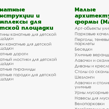
анатные
Малые
нструкции и
архитект
мплексы для
формы (М
тской площадки
Арт-объекты ул
Парковые качел
тины канатные для детской
щадки
Перголы, теневы
парклеты
ки канатные для детской
щадки
Беседки
атные дороги
Уличные веранд
атный мостики для детской
Лавочки и скам
щадки
Диваны и кресл
атные пирамиды
Столы со скам
атные городки для детской
Шезлонги
щадки
Лавочки и столи
уличные
Урны мусорные
Навесы для мус
Велопарковки