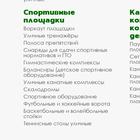
Спортивные
К
площадки
ко
ко
Воркаут площадки
де
Уличные тренажёры
Полоса препятствий
Пау
пло
Снаряды для сдачи спортивных
нормативов и ГТО
Сет
пло
Гимнастические комплексы
Кан
Балансиры (детское спортивное
оборудование)
Кан
пло
Уличные канатные комплексы
Кан
Скалодромы
Кан
Спортивное оборудование
пло
Футбольные и хоккейные ворота
Баскетбольные и волейбольные
стойки
Теннисные столы уличные