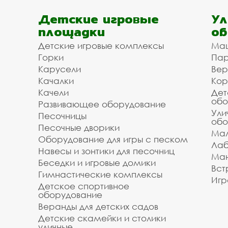
Детские игровые
Ул
площадки
об
Детские игровые комплексы
Ма
Горки
Пар
Карусели
Вер
Качалки
Кор
Качели
Дет
обо
Развивающее оборудование
Ули
Песочницы
обо
Песочные дворики
Мал
Оборудование для игры с песком
Лаб
Навесы и зонтики для песочниц
Ман
Беседки и игровые домики
Вст
Гимнастические комплексы
Игр
Детское спортивное
оборудование
Веранды для детских садов
Детские скамейки и столики
уличные