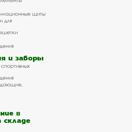
элементы
рмационные щиты
и для
ешетки
дения
я и заборы
 спортивных
дения
ждающие,
ние в
а складе