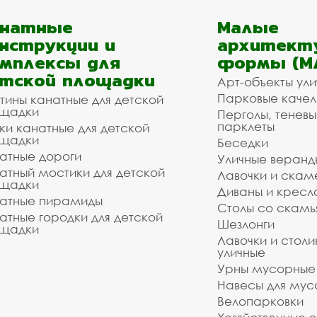
анатные
Малые
нструкции и
архитект
мплексы для
формы (М
тской площадки
Арт-объекты ул
Парковые качел
тины канатные для детской
щадки
Перголы, теневы
парклеты
ки канатные для детской
щадки
Беседки
атные дороги
Уличные веранд
атный мостики для детской
Лавочки и скам
щадки
Диваны и кресл
атные пирамиды
Столы со скам
атные городки для детской
Шезлонги
щадки
Лавочки и столи
уличные
Урны мусорные
Навесы для мус
Велопарковки