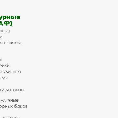
урные
АФ)
ичные
и
е навесы,
ы
ейки
а уличные
ьями
ки детские
 уличные
орных баков