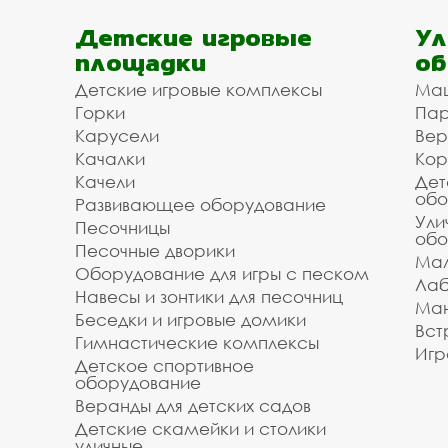
Детские игровые
Ул
площадки
об
Детские игровые комплексы
Ма
Горки
Пар
Карусели
Вер
Качалки
Кор
Качели
Дет
обо
Развивающее оборудование
Ули
Песочницы
обо
Песочные дворики
Мал
Оборудование для игры с песком
Лаб
Навесы и зонтики для песочниц
Ман
Беседки и игровые домики
Вст
Гимнастические комплексы
Игр
Детское спортивное
оборудование
Веранды для детских садов
Детские скамейки и столики
уличные