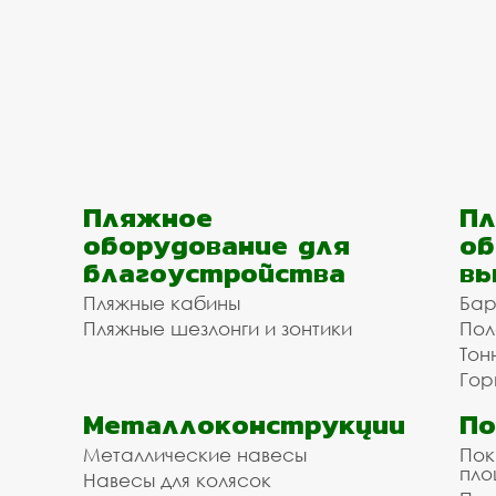
Пляжное
Пл
оборудование для
об
благоустройства
вы
Пляжные кабины
Бар
Пляжные шезлонги и зонтики
Пол
Тон
Гор
Металлоконструкции
П
Металлические навесы
Пок
пл
Навесы для колясок