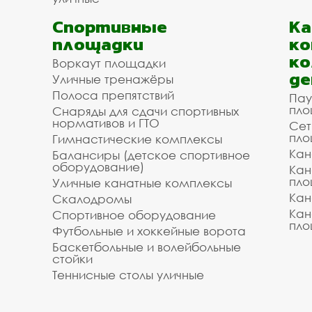
Спортивные
К
площадки
ко
ко
Воркаут площадки
де
Уличные тренажёры
Полоса препятствий
Пау
пло
Снаряды для сдачи спортивных
нормативов и ГТО
Сет
пло
Гимнастические комплексы
Кан
Балансиры (детское спортивное
оборудование)
Кан
пло
Уличные канатные комплексы
Кан
Скалодромы
Кан
Спортивное оборудование
пло
Футбольные и хоккейные ворота
Баскетбольные и волейбольные
стойки
Теннисные столы уличные