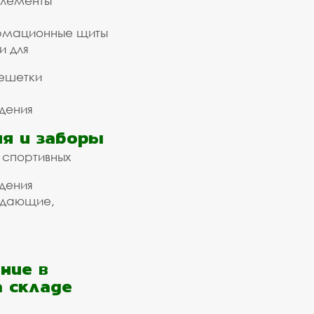
элементы
рмационные щиты
и для
ешетки
дения
я и заборы
 спортивных
дения
ждающие,
ние в
а складе