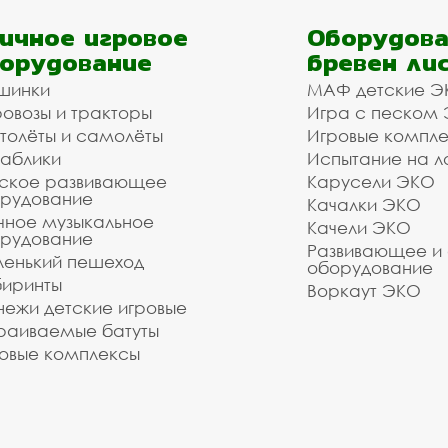
ичное игровое
Оборудова
орудование
бревен ли
шинки
МАФ детские Э
овозы и тракторы
Игра с песком
толёты и самолёты
Игровые компл
аблики
Испытание на л
ское развивающее
Карусели ЭКО
рудование
Качалки ЭКО
чное музыкальное
Качели ЭКО
рудование
Развивающее и
енький пешеход
оборудование
иринты
Воркаут ЭКО
ежи детские игровые
раиваемые батуты
овые комплексы