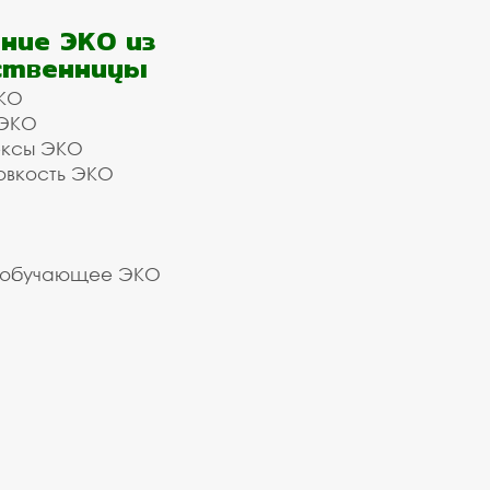
ние ЭКО из
ственницы
КО
 ЭКО
ексы ЭКО
овкость ЭКО
 обучающее ЭКО