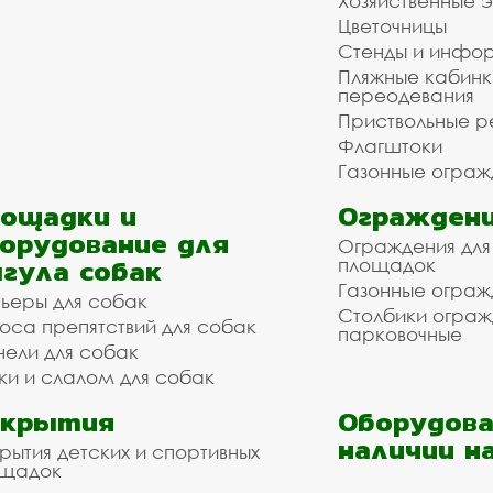
Хозяйственные 
Цветочницы
Стенды и инфо
Пляжные кабинк
переодевания
Приствольные р
Флагштоки
Газонные ограж
ощадки и
Ограждени
орудование для
Ограждения для
гула собак
площадок
Газонные ограж
ьеры для собак
Столбики огра
оса препятствий для собак
парковочные
нели для собак
ки и слалом для собак
окрытия
Оборудова
наличии н
рытия детских и спортивных
ощадок