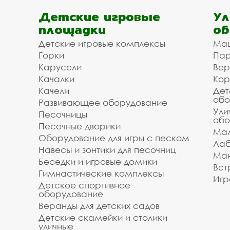
Детские игровые
Ул
площадки
об
Детские игровые комплексы
Ма
Горки
Пар
Карусели
Вер
Качалки
Кор
Качели
Дет
обо
Развивающее оборудование
Ули
Песочницы
обо
Песочные дворики
Мал
Оборудование для игры с песком
Лаб
Навесы и зонтики для песочниц
Ман
Беседки и игровые домики
Вст
Гимнастические комплексы
Игр
Детское спортивное
оборудование
Веранды для детских садов
Детские скамейки и столики
уличные