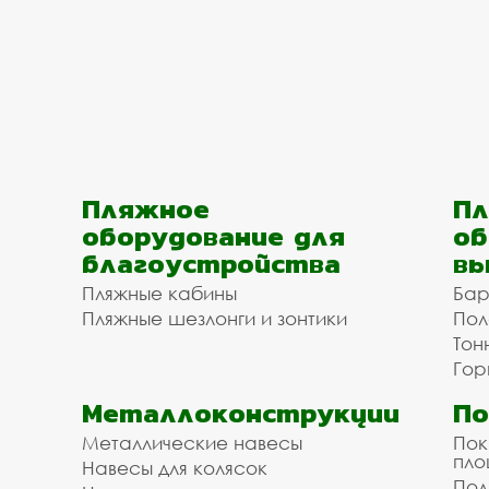
Пляжное
Пл
оборудование для
об
благоустройства
вы
Пляжные кабины
Бар
Пляжные шезлонги и зонтики
Пол
Тон
Гор
Металлоконструкции
П
Металлические навесы
Пок
пл
Навесы для колясок
Пол