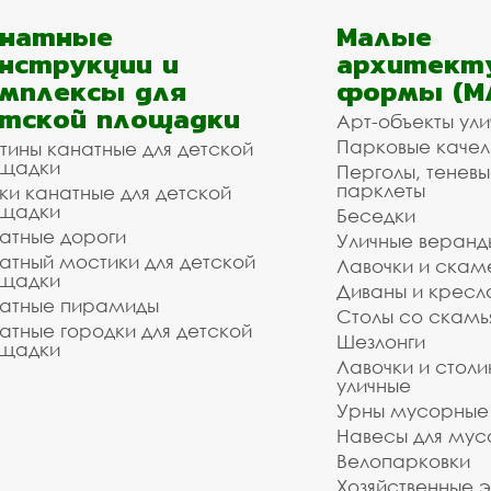
анатные
Малые
нструкции и
архитект
мплексы для
формы (М
тской площадки
Арт-объекты ул
Парковые качел
тины канатные для детской
щадки
Перголы, теневы
парклеты
ки канатные для детской
щадки
Беседки
атные дороги
Уличные веранд
атный мостики для детской
Лавочки и скам
щадки
Диваны и кресл
атные пирамиды
Столы со скам
атные городки для детской
Шезлонги
щадки
Лавочки и столи
уличные
Урны мусорные
Навесы для мус
Велопарковки
Хозяйственные 