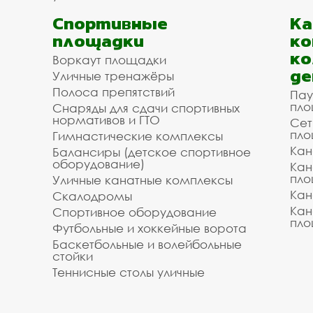
Спортивные
К
площадки
ко
ко
Воркаут площадки
де
Уличные тренажёры
Полоса препятствий
Пау
пло
Снаряды для сдачи спортивных
нормативов и ГТО
Сет
пло
Гимнастические комплексы
Кан
Балансиры (детское спортивное
оборудование)
Кан
пло
Уличные канатные комплексы
Кан
Скалодромы
Кан
Спортивное оборудование
пло
Футбольные и хоккейные ворота
Баскетбольные и волейбольные
стойки
Теннисные столы уличные