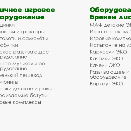
ичное игровое
Оборудова
орудование
бревен ли
шинки
МАФ детские Э
овозы и тракторы
Игра с песком
толёты и самолёты
Игровые компл
аблики
Испытание на л
ское развивающее
Карусели ЭКО
рудование
Качалки ЭКО
чное музыкальное
Качели ЭКО
рудование
Развивающее и
енький пешеход
оборудование
иринты
Воркаут ЭКО
ежи детские игровые
раиваемые батуты
овые комплексы