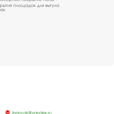
рытия площадок для выгула
ак
inpro-gk@yandex.ru