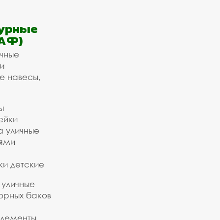
урные
АФ)
ичные
и
е навесы,
ы
ейки
а уличные
ьями
ки детские
 уличные
орных баков
элементы