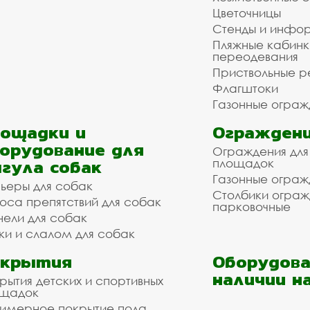
Цветочницы
Стенды и инфо
Пляжные кабинк
переодевания
Приствольные р
Флагштоки
Газонные ограж
ощадки и
Ограждени
орудование для
Ограждения для
гула собак
площадок
Газонные ограж
ьеры для собак
Столбики огра
оса препятствий для собак
парковочные
нели для собак
ки и слалом для собак
окрытия
Оборудова
наличии н
рытия детских и спортивных
ощадок
имерное покрытие пола