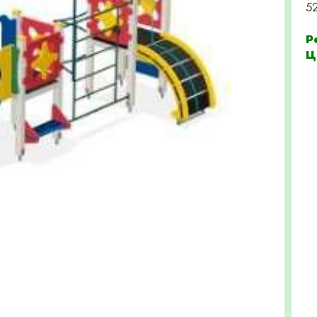
5
Р
Ц