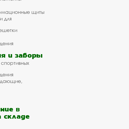
рмационные щиты
и для
ешетки
дения
я и заборы
 спортивных
дения
ждающие,
ние в
а складе