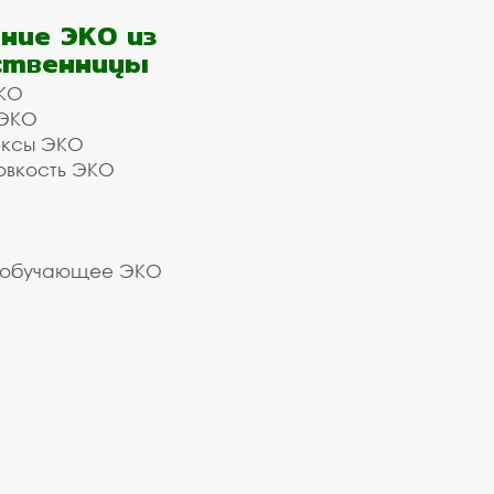
ние ЭКО из
ственницы
КО
 ЭКО
ексы ЭКО
овкость ЭКО
 обучающее ЭКО