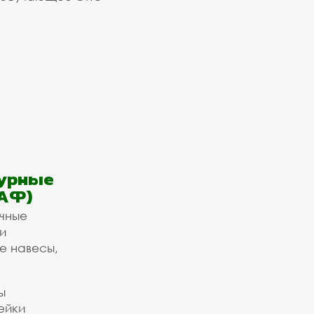
урные
АФ)
ичные
и
е навесы,
ы
ейки