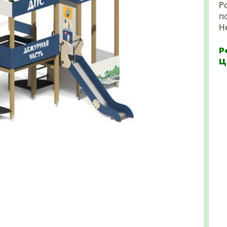
Р
п
Н
Р
Ц