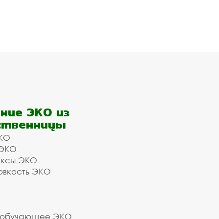
ние ЭКО из
ственницы
КО
 ЭКО
ексы ЭКО
овкость ЭКО
 обучающее ЭКО