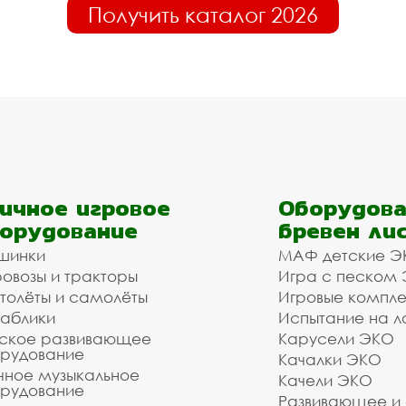
Получить каталог 2026
ичное игровое
Оборудова
орудование
бревен ли
шинки
МАФ детские Э
овозы и тракторы
Игра с песком
толёты и самолёты
Игровые компл
аблики
Испытание на л
ское развивающее
Карусели ЭКО
рудование
Качалки ЭКО
чное музыкальное
Качели ЭКО
рудование
Развивающее и