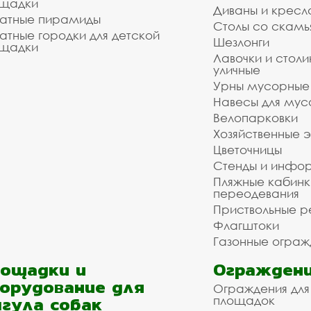
щадки
Диваны и кресл
атные пирамиды
Столы со скам
атные городки для детской
Шезлонги
щадки
Лавочки и столи
уличные
Урны мусорные
Навесы для мус
Велопарковки
Хозяйственные 
Цветочницы
Стенды и инфо
Пляжные кабинк
переодевания
Приствольные р
Флагштоки
Газонные ограж
ощадки и
Ограждени
орудование для
Ограждения для
гула собак
площадок