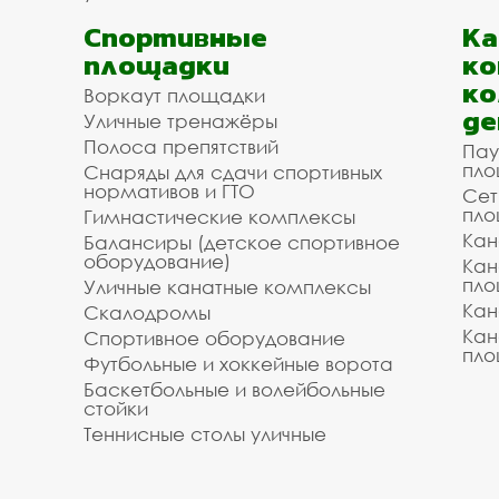
Спортивные
К
площадки
ко
ко
Воркаут площадки
де
Уличные тренажёры
Полоса препятствий
Пау
пло
Снаряды для сдачи спортивных
нормативов и ГТО
Сет
пло
Гимнастические комплексы
Кан
Балансиры (детское спортивное
оборудование)
Кан
пло
Уличные канатные комплексы
Кан
Скалодромы
Кан
Спортивное оборудование
пло
Футбольные и хоккейные ворота
Баскетбольные и волейбольные
стойки
Теннисные столы уличные