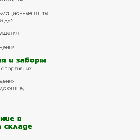
рмационные щиты
и для
ешетки
дения
я и заборы
 спортивных
дения
ждающие,
ние в
а складе