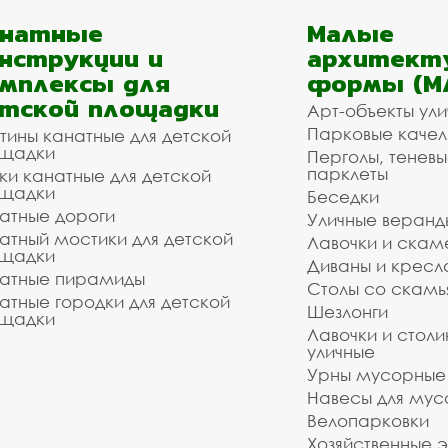
анатные
Малые
нструкции и
архитект
мплексы для
формы (М
тской площадки
Арт-объекты ул
Парковые качел
тины канатные для детской
щадки
Перголы, теневы
парклеты
ки канатные для детской
щадки
Беседки
атные дороги
Уличные веранд
атный мостики для детской
Лавочки и скам
щадки
Диваны и кресл
атные пирамиды
Столы со скам
атные городки для детской
Шезлонги
щадки
Лавочки и столи
уличные
Урны мусорные
Навесы для мус
Велопарковки
Хозяйственные 