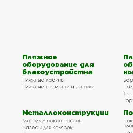
Пляжное
Пл
оборудование для
об
благоустройства
вы
Пляжные кабины
Бар
Пляжные шезлонги и зонтики
Пол
Тон
Гор
Металлоконструкции
П
Металлические навесы
Пок
пл
Навесы для колясок
Пол