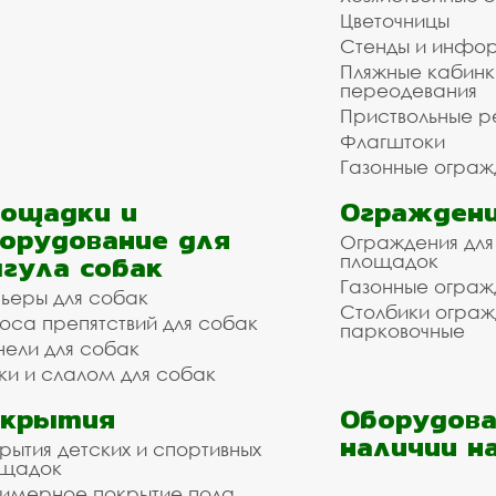
Цветочницы
Стенды и инфо
Пляжные кабинк
переодевания
Приствольные р
Флагштоки
Газонные ограж
ощадки и
Ограждени
орудование для
Ограждения для
гула собак
площадок
Газонные ограж
ьеры для собак
Столбики огра
оса препятствий для собак
парковочные
нели для собак
ки и слалом для собак
окрытия
Оборудова
наличии н
рытия детских и спортивных
ощадок
имерное покрытие пола