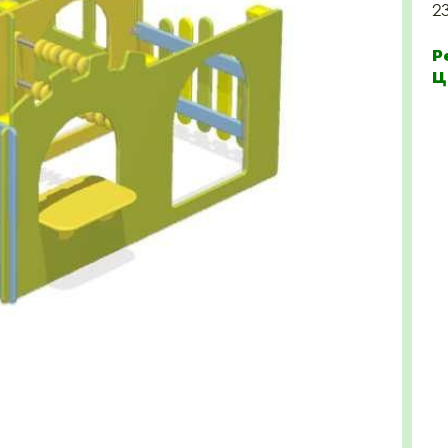
2
Р
Ц