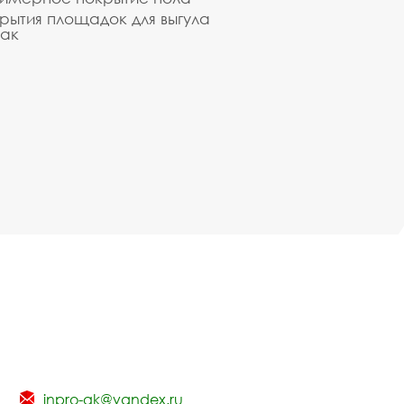
рытия площадок для выгула
ак
inpro-gk@yandex.ru