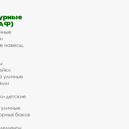
урные
АФ)
ичные
и
е навесы,
ы
ейки
а уличные
ьями
ки детские
 уличные
орных баков
элементы