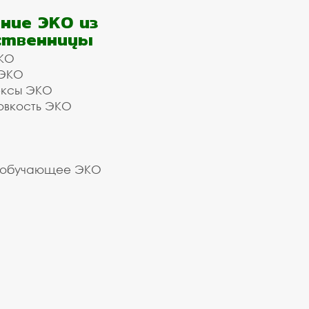
ние ЭКО из
ственницы
КО
 ЭКО
ексы ЭКО
овкость ЭКО
 обучающее ЭКО