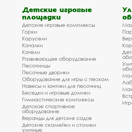
Детские игровые
Ул
площадки
об
Детские игровые комплексы
Ма
Горки
Пар
Карусели
Вер
Качалки
Кор
Качели
Дет
обо
Развивающее оборудование
Ули
Песочницы
обо
Песочные дворики
Мал
Оборудование для игры с песком
Лаб
Навесы и зонтики для песочниц
Ман
Беседки и игровые домики
Вст
Гимнастические комплексы
Игр
Детское спортивное
оборудование
Веранды для детских садов
Детские скамейки и столики
уличные