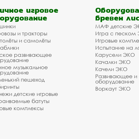
ичное игровое
Оборудова
орудование
бревен ли
шинки
МАФ детские Э
овозы и тракторы
Игра с песком
толёты и самолёты
Игровые компл
аблики
Испытание на л
ское развивающее
Карусели ЭКО
рудование
Качалки ЭКО
чное музыкальное
Качели ЭКО
рудование
Развивающее и
енький пешеход
оборудование
иринты
Воркаут ЭКО
ежи детские игровые
раиваемые батуты
овые комплексы